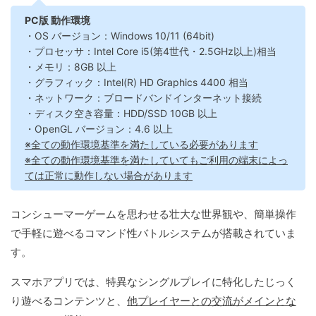
PC版 動作環境
・OS バージョン：Windows 10/11 (64bit)
・プロセッサ：Intel Core i5(第4世代・2.5GHz以上)相当
・メモリ：8GB 以上
・グラフィック：Intel(R) HD Graphics 4400 相当
・ネットワーク：ブロードバンドインターネット接続
・ディスク空き容量：HDD/SSD 10GB 以上
・OpenGL バージョン：4.6 以上
※全ての動作環境基準を満たしている必要があります
※全ての動作環境基準を満たしていてもご利用の端末によっ
ては正常に動作しない場合があります
コンシューマーゲームを思わせる壮大な世界観や、簡単操作
で手軽に遊べるコマンド性バトルシステムが搭載されていま
す。
スマホアプリでは、特異なシングルプレイに特化したじっく
り遊べるコンテンツと、
他プレイヤーとの交流がメインとな