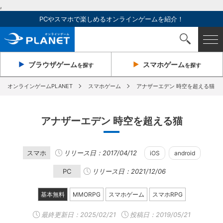
,
PCやスマホで楽しめるオンラインゲームを紹介！
ブラウザ
ゲーム
スマホ
ゲーム
を探す
を探す
オンラインゲームPLANET
スマホゲーム
アナザーエデン 時空を超える猫
アナザーエデン 時空を超える猫
スマホ
リリース日：2017/04/12
iOS
android
PC
リリース日：2021/12/06
基本無料
MMORPG
スマホゲーム
スマホRPG
最終更新日：
2025/02/21
投稿日：2019/05/21