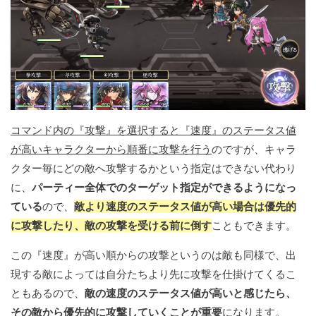
コマンド内の『攻撃』を選択すると『速度』のステータス値
が高いキャラクターから順番に攻撃を行う
のですが、キャラ
クター毎にどの敵へ攻撃するかという指定はできない代わり
に、
パーティー全体でのターゲット指定ができるようになっ
ている
ので、
敵より速度のステータス値が高い場合は優先的
に攻撃したり、敵の攻撃を受ける前に倒す
こともできます。
この『速度』が高い順からの攻撃というのは敵も同様で、出
現する敵によっては自分たちより先に攻撃を仕掛けてくるこ
ともあるので、
敵の速度のステータス値が高いと感じたら、
その敵から優先的に攻撃していくことが重要
になります。