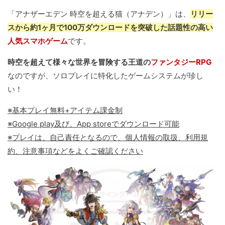
「アナザーエデン 時空を超える猫（アナデン）」は、
リリー
スから約1ヶ月で100万ダウンロードを突破した話題性の高い
人気スマホゲーム
です。
時空を超えて様々な世界を冒険する王道の
ファンタジーRPG
なのですが、ソロプレイに特化したゲームシステムが珍し
い！
※基本プレイ無料+アイテム課金制
※Google play及び、App storeでダウンロード可能
※プレイは、自己責任となるので、個人情報の取扱、利用規
約、注意事項などをよくご確認ください