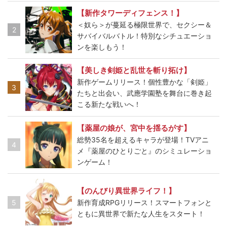
【新作タワーディフェンス！】
＜奴ら＞が蔓延る極限世界で、セクシー＆
2
サバイバルバトル！特別なシチュエーショ
ンを楽しもう！
【美しき剣姫と乱世を斬り拓け】
新作ゲームリリース！個性豊かな「剣姫」
3
たちと出会い、武應学園塾を舞台に巻き起
こる新たな戦いへ！
【薬屋の娘が、宮中を揺るがす】
総勢35名を超えるキャラが登場！TVアニ
4
メ『薬屋のひとりごと』のシミュレーショ
ンゲーム！
【のんびり異世界ライフ！】
5
新作育成RPGリリース！スマートフォンと
ともに異世界で新たな人生をスタート！