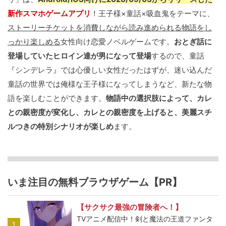
新作スマホゲームアプリ
！王子様×童話×吸血鬼をテーマに、
ストーリーチケットを消費しながら読み進められる物語をし
っかり楽しめる
女性向け恋愛ノベルゲームです。
おとぎ話に
登場していたヒロイン達が男になって登場
するので、童話
『シンデレラ』では心優しい女性だったはずが、迷い込んだ
童話の世界では俺様な王子様になってしまうなど、新たな物
語を楽しむことができます。
物語中の選択肢によって、カレ
との親密度が変化し、カレとの親密度を上げると、美麗スチ
ルつきの特別シナリオが楽しめ
ます。
いま注目の無料ブラウザゲーム【PR】
【サクサク最強の冒険者へ！】
TVアニメ配信中！剣と魔法の王道ファンタ
1