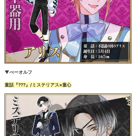
▼べーオルフ
童話『???』/ミステリアス×童心