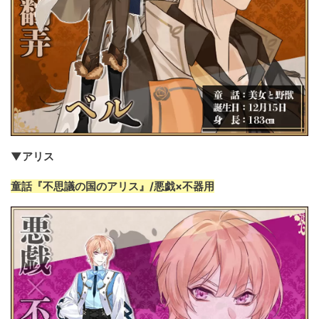
▼アリス
童話『不思議の国のアリス』/悪戯×不器用