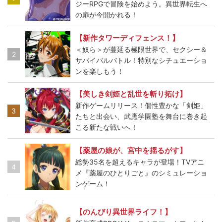
ジーRPGで冒険を始めよう。異世界転生へ
の扉が今開かれる！
【新作タワーディフェンス！】
＜奴ら＞が蔓延る極限世界で、セクシー＆
2
サバイバルバトル！特別なシチュエーショ
ンを楽しもう！
【美しき剣姫と乱世を斬り拓け】
新作ゲームリリース！個性豊かな「剣姫」
3
たちと出会い、武應学園塾を舞台に巻き起
こる新たな戦いへ！
【薬屋の娘が、宮中を揺るがす】
総勢35名を超えるキャラが登場！TVアニ
4
メ『薬屋のひとりごと』のシミュレーショ
ンゲーム！
【のんびり異世界ライフ！】