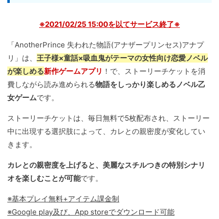
※2021/02/25 15:00を以てサービス終了※
「AnotherPrince 失われた物語(アナザープリンセス)アナプ
リ」は、
王子様×童話×吸血鬼がテーマの女性向け恋愛ノベル
が楽しめる
新作ゲームアプリ
！で、ストーリーチケットを消
費しながら読み進められる
物語をしっかり楽しめるノベル乙
女ゲーム
です。
ストーリーチケットは、毎日無料で5枚配布され、ストーリー
中に出現する選択肢によって、カレとの親密度が変化してい
きます。
カレとの親密度を上げると、美麗なスチルつきの特別シナリ
オを楽しむことが可能
です。
※基本プレイ無料+アイテム課金制
※Google play及び、App storeでダウンロード可能