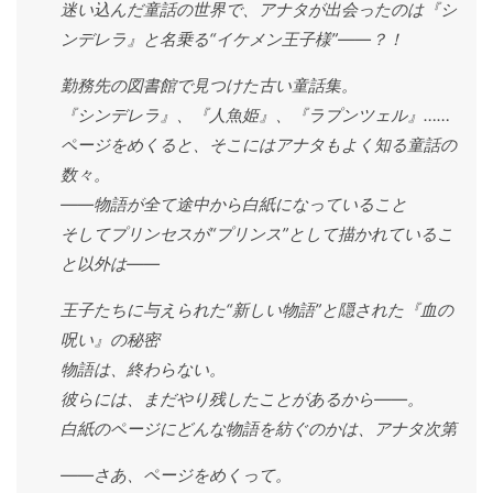
迷い込んだ童話の世界で、アナタが出会ったのは『シ
ンデレラ』と名乗る“イケメン王子様”――？！
勤務先の図書館で見つけた古い童話集。
『シンデレラ』、『人魚姫』、『ラプンツェル』……
ページをめくると、そこにはアナタもよく知る童話の
数々。
――物語が全て途中から白紙になっていること
そしてプリンセスが“プリンス”として描かれているこ
と以外は――
王子たちに与えられた“新しい物語”と隠された『血の
呪い』の秘密
物語は、終わらない。
彼らには、まだやり残したことがあるから――。
白紙のページにどんな物語を紡ぐのかは、アナタ次第
――さあ、ページをめくって。