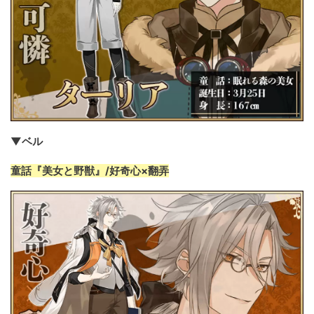
▼ベル
童話『美女と野獣』/好奇心×翻弄