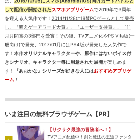
は、
2016/10/05にスマホ(Android/iOS)向けカードバトルと
して配信が開始された
スマホアプリゲーム
で2019年で3周年
を迎える人気作です！
2014/11/28に18禁PCゲームとして発売
し、『萌えゲーアワード大賞』、『ユーザー支持賞』、『11
月月間賞の3部門を受賞
！その後、TVアニメ化やPS Vita版(一
般向け)で発売、2017/01月にはPS4版が発売した人気作で
す！本作
オリジナルキャラクターや、原作にはないボイス付
きシナリオ、キャラクター毎に用意された展開
が楽しめま
す！
『あおかな』シリーズが好きな人には
おすすめアプリゲ
ーム
！
いま注目の無料ブラウザゲーム【PR】
【サクサク最強の冒険者へ！】
TVアニメ配信中！剣と魔法の王道ファンタ