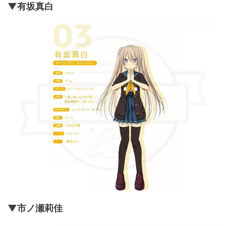
▼有坂真白
▼市ノ瀬莉佳