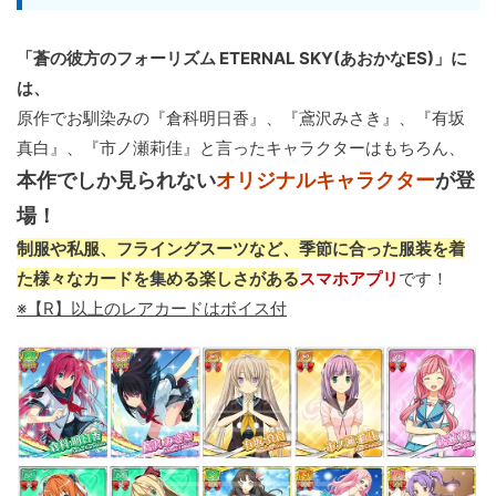
「蒼の彼方のフォーリズム ETERNAL SKY(あおかなES)」に
は、
原作でお馴染みの『倉科明日香』、『鳶沢みさき』、『有坂
真白』、『市ノ瀬莉佳』と言ったキャラクターはもちろん、
本作でしか見られない
オリジナルキャラクター
が登
場！
制服や私服、フライングスーツなど、季節に合った服装を着
た様々なカードを集める楽しさがある
スマホアプリ
です！
※【R】以上のレアカードはボイス付