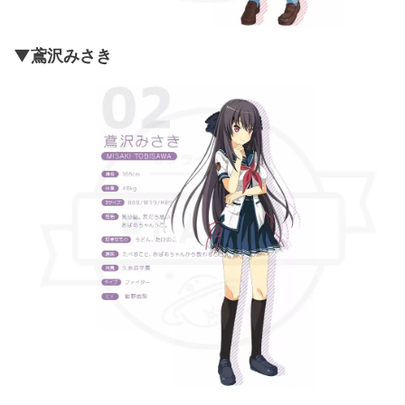
▼鳶沢みさき