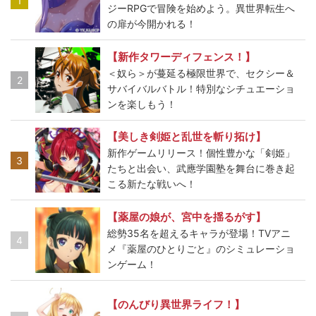
1
ジーRPGで冒険を始めよう。異世界転生へ
の扉が今開かれる！
【新作タワーディフェンス！】
＜奴ら＞が蔓延る極限世界で、セクシー＆
2
サバイバルバトル！特別なシチュエーショ
ンを楽しもう！
【美しき剣姫と乱世を斬り拓け】
新作ゲームリリース！個性豊かな「剣姫」
3
たちと出会い、武應学園塾を舞台に巻き起
こる新たな戦いへ！
【薬屋の娘が、宮中を揺るがす】
総勢35名を超えるキャラが登場！TVアニ
4
メ『薬屋のひとりごと』のシミュレーショ
ンゲーム！
【のんびり異世界ライフ！】