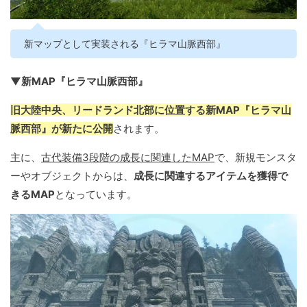
新マップとして実装される『ヒラマ山脈西部』
▼新MAP『ヒラマ山脈西部』
旧大陸中央、リードランド北部に位置する新MAP『ヒラマ山
脈西部』が新たに公開
されます。
主に、
古代装備3段階の成長に関連したMAP
で、新規モンスタ
ーやオブジェクトからは、
成長に関連するアイテムを獲得で
きるMAP
となっています。