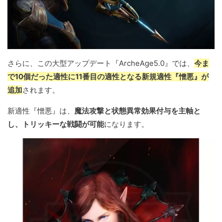
さらに、この大型アップデート『ArcheAge5.0』では、
今ま
で10個だった適性に11番目の適性となる新規適性『憎悪』が
追加
されます。
新適性『憎悪』は、
魔法攻撃と状態異常効果付与を主軸と
し、トリッキーな戦闘が可能
になります。