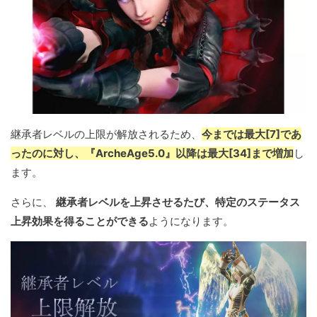
継承者レベルの上限が解放されるため、
今までは最大[7]であ
ったのに対し、『ArcheAge5.0』以降は最大[34]まで増加
し
ます。
さらに、
継承者レベルを上昇させるたび、特定のステータス
上昇効果を得ることができる
ようになります。