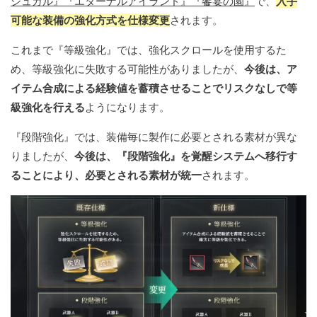
シュガル』『エターナルアイランド』『饗宴の園』
で、
入手
可能な装備の強化方式を仕様変更
されます。
これまで『等級強化』では、強化スクロールを使用するた
め、等級強化に失敗する可能性がありましたが、
今後は、ア
イテム合成による経験値を蓄積させることでリスクなしで等
級強化を行える
ようになります。
『段階強化』では、装備毎に製作に必要とされる素材が異な
りましたが、
今後は、『段階強化』を覚醒システムへ移行す
ることにより、必要とされる素材が統一
されます。