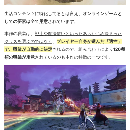
生活コンテンツに特化してるとは言え、
オンラインゲームと
しての要素は全て用意
されています。
本作の職業は、
戦士や魔法使いといったあらかじめ決まった
クラスを選ぶのではなく
、
プレイヤー自身が選んだ『適性』
で、職業が自動的に決定
されるので、組み合わせにより
120種
類の職業が用意
されているのも本作の特徴の一つです。