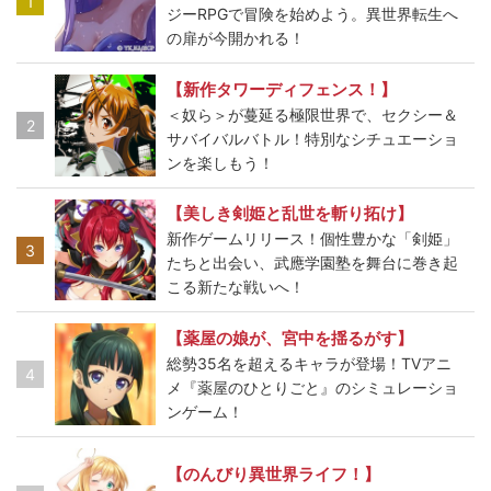
1
ジーRPGで冒険を始めよう。異世界転生へ
の扉が今開かれる！
【新作タワーディフェンス！】
＜奴ら＞が蔓延る極限世界で、セクシー＆
2
サバイバルバトル！特別なシチュエーショ
ンを楽しもう！
【美しき剣姫と乱世を斬り拓け】
新作ゲームリリース！個性豊かな「剣姫」
3
たちと出会い、武應学園塾を舞台に巻き起
こる新たな戦いへ！
【薬屋の娘が、宮中を揺るがす】
総勢35名を超えるキャラが登場！TVアニ
4
メ『薬屋のひとりごと』のシミュレーショ
ンゲーム！
【のんびり異世界ライフ！】