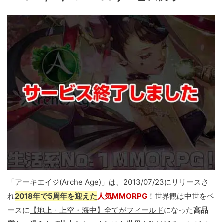
「アーキエイジ(Arche Age)」は、2013/07/23にリリースさ
れ
2018年で5周年を迎えた
人気MMORPG
！世界観は中世をベ
ースに
【地上・上空・海中】全てがフィールド
になった
高品