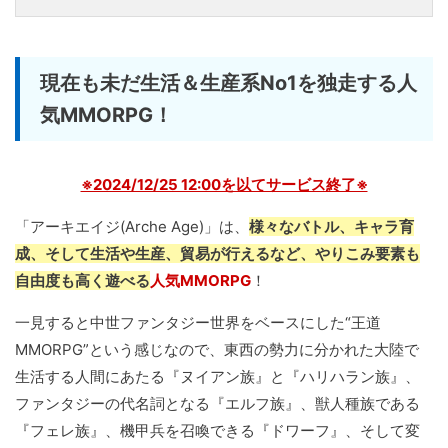
現在も未だ生活＆生産系No1を独走する人
気MMORPG！
※2024/12/25 12:00を以てサービス終了※
「アーキエイジ(Arche Age)」は、
様々なバトル、キャラ育
成、そして生活や生産、貿易が行えるなど、やりこみ要素も
自由度も高く遊べる
人気MMORPG
！
一見すると中世ファンタジー世界をベースにした“王道
MMORPG”という感じなので、東西の勢力に分かれた大陸で
生活する人間にあたる『ヌイアン族』と『ハリハラン族』、
ファンタジーの代名詞となる『エルフ族』、獣人種族である
『フェレ族』、機甲兵を召喚できる『ドワーフ』、そして変