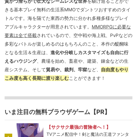
質かつ滑らかで壮大なシームレスな世界
を駆け巡ることがで
きる基本プレイ無料の生活系MMOでダントツおすすめのタイ
トルです。海を隔てた東西の勢力に分かれ多種多様なプレイ
アブルキャラクターが用意されています。
MMORPGに必要な
要素は全て搭載
されているので、空中戦や海上戦、PvPなどの
多彩なバトルが楽しめるのはもちろんのこと、本作の醍醐味
となる生活＆生産は、
進化や分岐しカスタマイズも自由に行
えるハウジング
、農場を始め、畜産や、建築、錬金などの生
産システム、そして
貿易や、裁判、牢獄
など、
自由度もやり
こみ度も高く長期に渡り楽しむ
ことができます！
いま注目の無料ブラウザゲーム【PR】
【サクサク最強の冒険者へ！】
TVアニメ配信中！剣と魔法の王道ファンタ