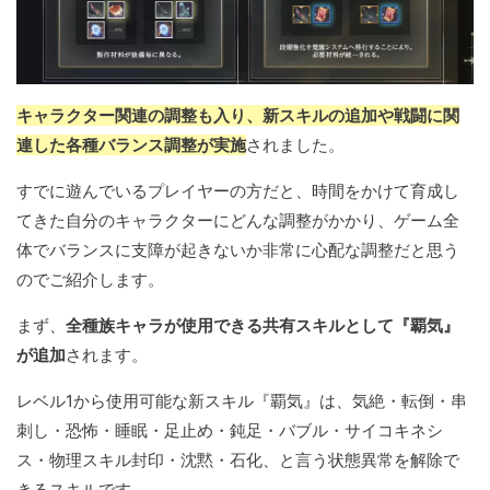
キャラクター関連の調整も入り、新スキルの追加や戦闘に関
連した各種バランス調整が実施
されました。
すでに遊んでいるプレイヤーの方だと、時間をかけて育成し
てきた自分のキャラクターにどんな調整がかかり、ゲーム全
体でバランスに支障が起きないか非常に心配な調整だと思う
のでご紹介します。
まず、
全種族キャラが使用できる共有スキルとして『覇気』
が追加
されます。
レベル1から使用可能な新スキル『覇気』は、気絶・転倒・串
刺し・恐怖・睡眠・足止め・鈍足・バブル・サイコキネシ
ス・物理スキル封印・沈黙・石化、と言う状態異常を解除で
きるスキルです。