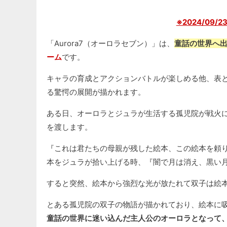
※2024/09/
「Aurora7（オーロラセブン）」は、
童話の世界へ
ーム
です。
キャラの育成とアクションバトルが楽しめる他、表
る驚愕の展開が描かれます。
ある日、オーロラとジュラが生活する孤児院が戦火
を渡します。
『これは君たちの母親が残した絵本、この絵本を頼
本をジュラが拾い上げる時、『闇で月は消え、黒い
すると突然、絵本から強烈な光が放たれて双子は絵
とある孤児院の双子の物語が描かれており、絵本に
童話の世界に迷い込んだ主人公のオーロラとなって