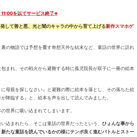
23 11:00を以てサービス終了※
出発して善と悪、光と闇のキャラの中から育て上げる
新作スマホゲ
と裏の物語では予想を覆す奇想天外な結末など、童話の世界に訪れ
に包まれ、その戦火から避難する時に孤児院長が双子に一冊の絵本
りに母親を探しなさい』と避難の際に絵本を落とし、その落ちた絵
月が降臨する』と、絵本を声を出して読んでみました。
本の世界に吸い込まれてしまいます。
吸い込まれたら、そこは童話の世界だったという、
ひょんな事から
、新たな童話を読んでいるかの様にテンポ良く進むバトルとストー