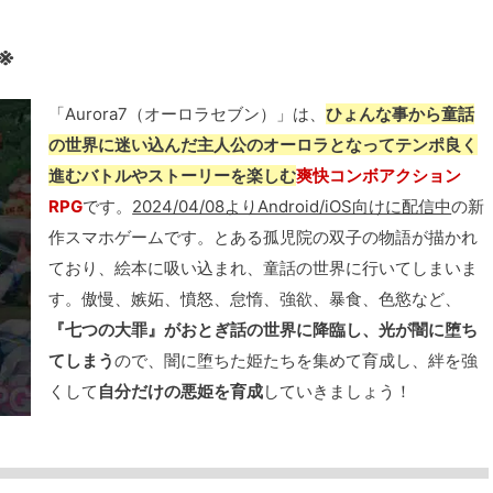
※
「Aurora7（オーロラセブン）」は、
ひょんな事から童話
の世界に迷い込んだ主人公のオーロラとなってテンポ良く
進むバトルやストーリーを楽しむ
爽快コンボアクション
RPG
です。
2024/04/08よりAndroid/iOS向けに配信中
の新
作スマホゲームです。とある孤児院の双子の物語が描かれ
ており、絵本に吸い込まれ、童話の世界に行いてしまいま
す。傲慢、嫉妬、憤怒、怠惰、強欲、暴食、色慾など、
『七つの大罪』がおとぎ話の世界に降臨し、光が闇に堕ち
てしまう
ので、闇に堕ちた姫たちを集めて育成し、絆を強
くして
自分だけの悪姫を育成
していきましょう！