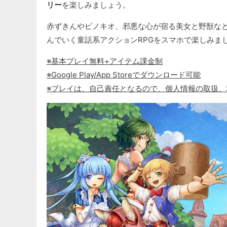
リー
を楽しみましょう。
赤ずきんやピノキオ、邪悪な心が宿る美女と野獣な
んでいく童話系アクションRPGをスマホで楽しみま
※基本プレイ無料+アイテム課金制
※Google Play/App Storeでダウンロード可能
※プレイは、自己責任となるので、個人情報の取扱