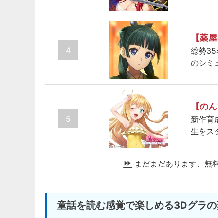
【薬屋
4
総勢3
のシミ
【のん
5
新作育
生をス
まだまだあります、無
童話を読む感覚で楽しめる3Dグラの