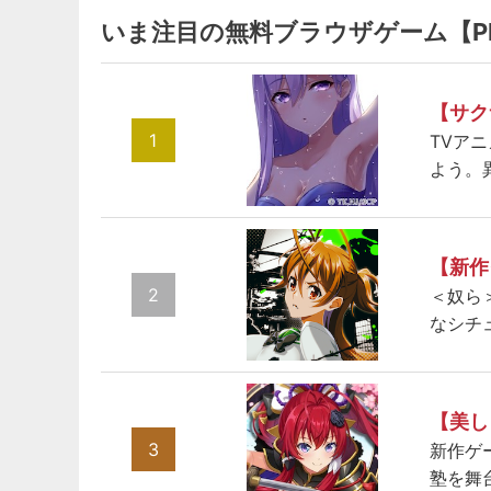
いま注目の無料ブラウザゲーム【P
【サク
1
TVア
よう。
【新作
2
＜奴ら
なシチ
【美し
3
新作ゲ
塾を舞