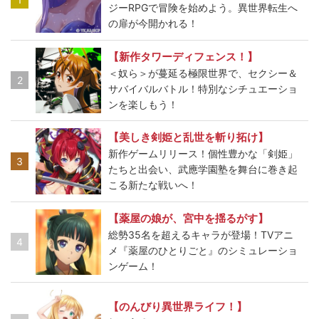
ジーRPGで冒険を始めよう。異世界転生へ
の扉が今開かれる！
【新作タワーディフェンス！】
＜奴ら＞が蔓延る極限世界で、セクシー＆
2
サバイバルバトル！特別なシチュエーショ
ンを楽しもう！
【美しき剣姫と乱世を斬り拓け】
新作ゲームリリース！個性豊かな「剣姫」
3
たちと出会い、武應学園塾を舞台に巻き起
こる新たな戦いへ！
【薬屋の娘が、宮中を揺るがす】
総勢35名を超えるキャラが登場！TVアニ
4
メ『薬屋のひとりごと』のシミュレーショ
ンゲーム！
【のんびり異世界ライフ！】