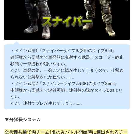
・メイン武器1『スナイパーライフル(SR)のタイプBolt』
遠距離から高威力で単発的に発射する武器！スコープ＋静止
状態で一撃必殺が狙いやすい。
ただ、単発の為、一発ごとに隙が生じてしまうので、仕留め
られないと襲撃されかねない……。
・メイン武器2『スナイパーライフル(SR)のタイプSemi』
中距離から高威力で連射可能！連射後の隙がタイプBoltより
ない。
ただ、連射でブレが生じてしまう……。
▼分隊長システム
全兵種共通で両チーム1名のみバトル開始時に選出されるチー