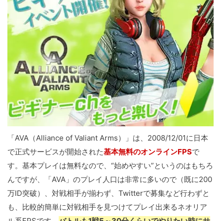
「AVA（Alliance of Valiant Arms）」は、2008/12/01に日本
で正式サービスが開始された
基本無料のオンラインFPS
で
す。基本プレイは無料なので、“始めやすい”というのはもちろ
んですが、「AVA」のプレイ人口は非常に多いので（既に200
万ID突破）、対戦相手が揃わず、Twitterで募集など行わずと
も、比較的簡単に対戦相手を見つけてプレイ出来るネオリア
ル系FPSです。
バトルも1戦5～30分くらいでやりたい時にサ