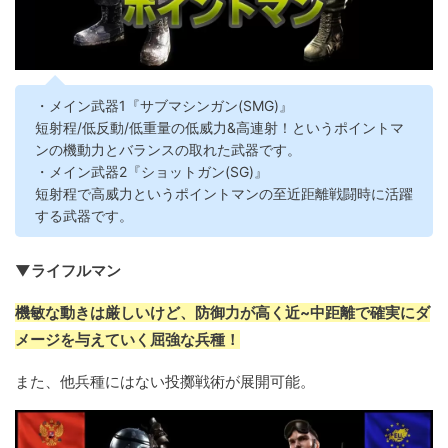
・メイン武器1『サブマシンガン(SMG)』
短射程/低反動/低重量の低威力&高連射！というポイントマ
ンの機動力とバランスの取れた武器です。
・メイン武器2『ショットガン(SG)』
短射程で高威力というポイントマンの至近距離戦闘時に活躍
する武器です。
▼ライフルマン
機敏な動きは厳しいけど、防御力が高く近~中距離で確実にダ
メージを与えていく屈強な兵種！
また、他兵種にはない投擲戦術が展開可能。