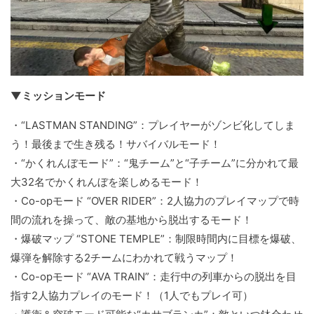
▼ミッションモード
・“LASTMAN STANDING”：プレイヤーがゾンビ化してしま
う！最後まで生き残る！サバイバルモード！
・“かくれんぼモード”：“鬼チーム”と“子チーム”に分かれて最
大32名でかくれんぼを楽しめるモード！
・Co-opモード “OVER RIDER”：2人協力のプレイマップで時
間の流れを操って、敵の基地から脱出するモード！
・爆破マップ “STONE TEMPLE”：制限時間内に目標を爆破、
爆弾を解除する2チームにわかれて戦うマップ！
・Co-opモード “AVA TRAIN”：走行中の列車からの脱出を目
指す2人協力プレイのモード！（1人でもプレイ可）