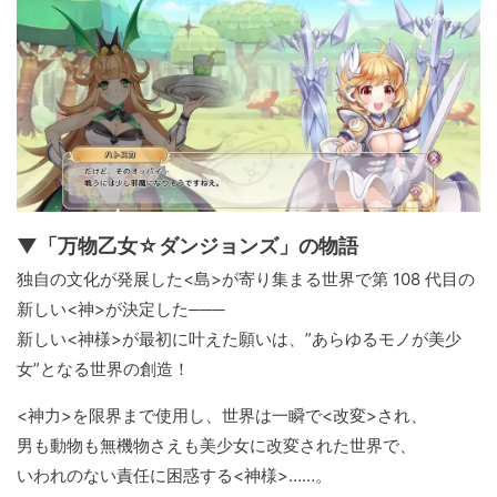
▼「万物乙女☆ダンジョンズ」の物語
独自の文化が発展した<島>が寄り集まる世界で第 108 代目の
新しい<神>が決定した───
新しい<神様>が最初に叶えた願いは、”あらゆるモノが美少
女”となる世界の創造！
<神力>を限界まで使用し、世界は一瞬で<改変>され、
男も動物も無機物さえも美少女に改変された世界で、
いわれのない責任に困惑する<神様>……。