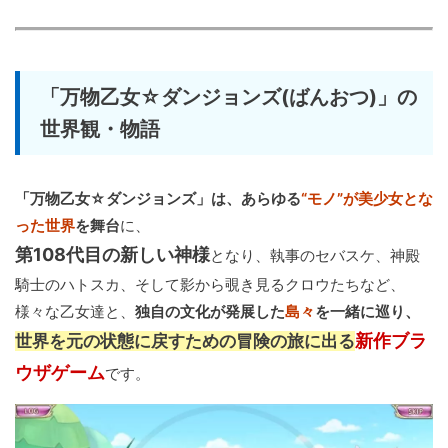
「万物乙女☆ダンジョンズ(ばんおつ)」の
世界観・物語
「万物乙女☆ダンジョンズ」は、あらゆる
“モノ”が美少女とな
った世界
を舞台
に、
第108代目の新しい神様
となり、執事のセバスケ、神殿
騎士のハトスカ、そして影から覗き見るクロウたちなど、
様々な乙女達と、
独自の文化が発展した
島々
を一緒に巡り、
新作ブラ
世界を元の状態に戻すための冒険の旅に出る
ウザゲーム
です。