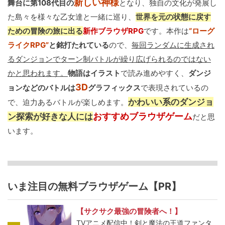
新しい神様
舞台に第108代目の
となり、独自の文化が発展し
た島々を様々な乙女達と一緒に巡り、
世界を元の状態に戻す
ための冒険の旅に出る
新作ブラウザRPG
です。本作は
“ローグ
ライクRPG”
と銘打たれている
ので、
毎回ランダムに生成され
るダンジョンでターン制バトルが繰り広げられるのではない
かと思われます。
物語はイラスト
で読み進めやすく、
ダンジ
3D
ョンなどのバトルは
グラフィックス
で表現されているの
かわいい系のダンジョ
で、迫力あるバトルが楽しめます。
おすすめブラウザゲーム
ン探索が好きな人には
だと思
います。
いま注目の無料ブラウザゲーム【PR】
【サクサク最強の冒険者へ！】
TVアニメ配信中！剣と魔法の王道ファンタ