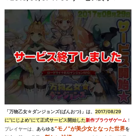
「万物乙女☆ダンジョンズ(ばんおつ)」は、
2017/08/29
に“にじよめ”にて正式サービス開始した
新作ブラウザゲーム
！
“モノ”が美少女となった世界
プレイヤーは、
あらゆる
を