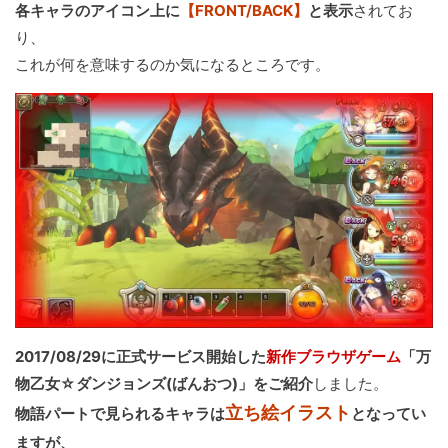
各キャラのアイコン上に
【FRONT/BACK】
と表示
されてお
り、
これが何を意味するのか気になるところです。
2017/08/29に正式サービス開始した
新作ブラウザゲーム
「万
物乙女☆ダンジョンズ(ばんおつ)」をご紹介
しました。
立ち絵イラスト
物語パートで見られるキャラは
となってい
ますが、