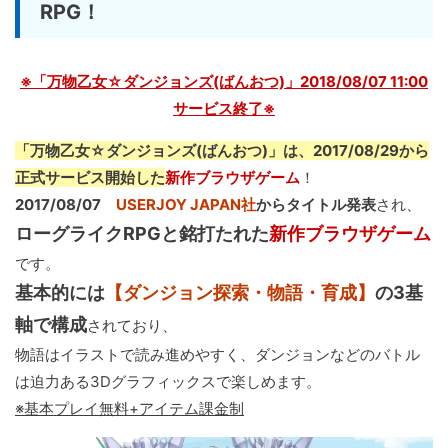
RPG！
※「万物乙女☆ダンジョンズ(ばんおつ)」2018/08/07 11:00
サービス終了※
「万物乙女☆ダンジョンズ(ばんおつ)」は、2017/08/29から
正式サービス開始した
新作ブラウザゲーム
！
2017/08/07
USERJOY JAPAN社
からタイトル発表
され、
ローグライクRPGと銘打たれた
新作ブラウザゲーム
です。
基本的には
【ダンジョン探索・物語・育成】
の3基
軸で構成
されており、
物語はイラストで読み進めやすく、ダンジョンなどのバトル
は迫力ある3Dグラフィックスで楽しめます。
※基本プレイ無料+アイテム課金制