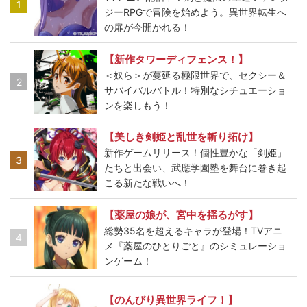
1
ジーRPGで冒険を始めよう。異世界転生へ
の扉が今開かれる！
【新作タワーディフェンス！】
＜奴ら＞が蔓延る極限世界で、セクシー＆
2
サバイバルバトル！特別なシチュエーショ
ンを楽しもう！
【美しき剣姫と乱世を斬り拓け】
新作ゲームリリース！個性豊かな「剣姫」
3
たちと出会い、武應学園塾を舞台に巻き起
こる新たな戦いへ！
【薬屋の娘が、宮中を揺るがす】
総勢35名を超えるキャラが登場！TVアニ
4
メ『薬屋のひとりごと』のシミュレーショ
ンゲーム！
【のんびり異世界ライフ！】