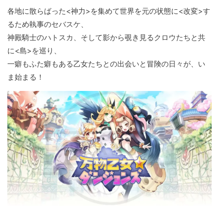
各地に散らばった<神力>を集めて世界を元の状態に<改変>す
るため執事のセバスケ、
神殿騎士のハトスカ、そして影から覗き見るクロウたちと共
に<島>を巡り、
一癖もふた癖もある乙女たちとの出会いと冒険の日々が、い
ま始まる！