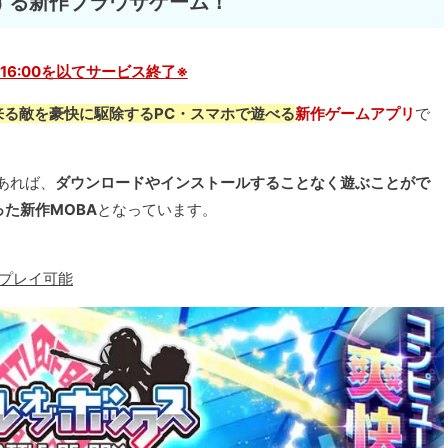
する新作ブラウザゲーム！
31 16:00を以てサービス終了※
来る敵を豪快に駆除するPC・スマホで遊べる
新作ゲームアプリ
で
あれば、
ダウンロードやインストールすることなく遊ぶことがで
た新作MOBA
となっています。
にプレイ可能