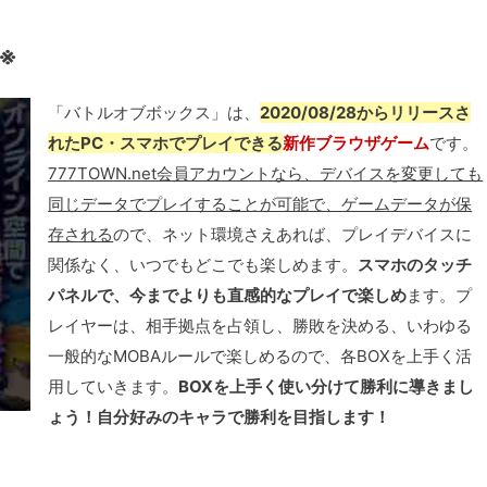
了※
「バトルオブボックス」は、
2020/08/28からリリースさ
れたPC・スマホでプレイできる
新作ブラウザゲーム
です。
777TOWN.net会員アカウントなら、デバイスを変更しても
同じデータでプレイすることが可能で、ゲームデータが保
存される
ので、ネット環境さえあれば、プレイデバイスに
関係なく、いつでもどこでも楽しめます。
スマホのタッチ
パネルで、今までよりも直感的なプレイで楽しめ
ます。プ
レイヤーは、相手拠点を占領し、勝敗を決める、いわゆる
一般的なMOBAルールで楽しめるので、各BOXを上手く活
用していきます。
BOXを上手く使い分けて勝利に導きまし
ょう！自分好みのキャラで勝利を目指します！