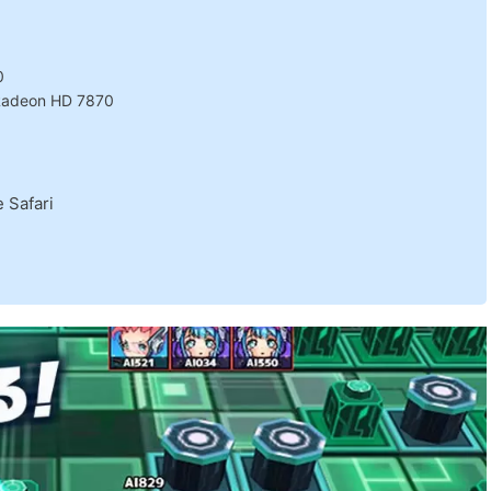
0
adeon HD 7870
afari