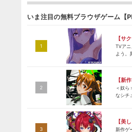
いま注目の無料ブラウザゲーム【P
【サク
1
TVア
よう。
【新作
2
＜奴ら
なシチ
【美し
3
新作ゲ