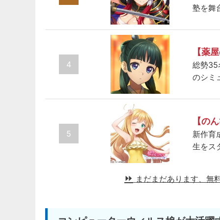
塾を舞
【薬屋
4
総勢3
のシミ
【のん
5
新作育
生をス
まだまだあります、無