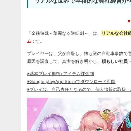
リアルな世界で本格的な会社経営が
「金銭遊戯～華麗なる逆転劇～」は、
リアルな会社
ム
です。
プレイヤーは、父が自殺し、妹も謎の自動車事故で
原因を調査して、真実を解き明かし、
頼もしい社員
※基本プレイ無料+アイテム課金制
※Google play/App Storeでダウンロード可能
※プレイは、自己責任となるので、個人情報の取扱