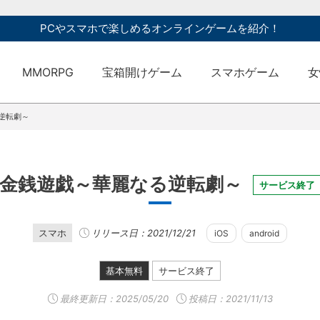
PCやスマホで楽しめるオンラインゲームを紹介！
MMORPG
宝箱開けゲーム
スマホゲーム
女
逆転劇～
金銭遊戯～華麗なる逆転劇～
サービス終了
スマホ
リリース日：2021/12/21
iOS
android
基本無料
サービス終了
最終更新日：
2025/05/20
投稿日：2021/11/13