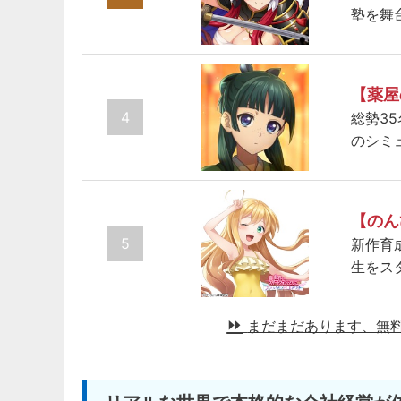
塾を舞
【薬屋
4
総勢3
のシミ
【のん
5
新作育
生をス
まだまだあります、無