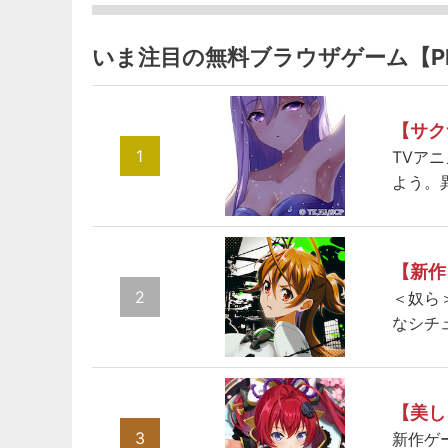
いま注目の無料ブラウザゲーム【P
【サク
1
TVア
よう。
【新作
2
＜奴ら
なシチ
【美し
3
新作ゲ