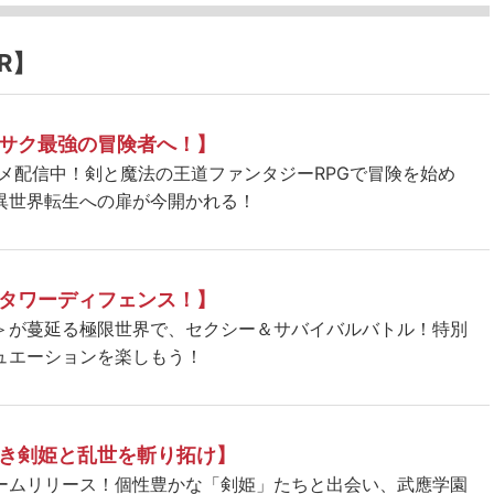
R】
サク最強の冒険者へ！】
ニメ配信中！剣と魔法の王道ファンタジーRPGで冒険を始め
異世界転生への扉が今開かれる！
タワーディフェンス！】
＞が蔓延る極限世界で、セクシー＆サバイバルバトル！特別
ュエーションを楽しもう！
き剣姫と乱世を斬り拓け】
ームリリース！個性豊かな「剣姫」たちと出会い、武應学園