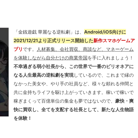
「金銭遊戯 華麗なる逆転劇」は、
Android/iOS向けに
2021/12/21より正式リリース開始した
新作スマホゲームア
プリ
です。
人材募集、会社買収、商談など、マネーゲーム
を体験しながら自分だけの商業帝国
を手に入れましょう！
不幸過ぎる弱小社長から、この世界で一番のビリオネアに
なる人生最高の逆転劇を実現
しているので、これまで縁の
なかった美女や、やり手の社員など、様々な頼れる仲間と
共に金持ちライフを駆け上がっていきます。稼いで稼いで
稼ぎまくって百億単位の集金も夢ではないので、
豪快・爽
快に買収し、全てを支配する社長として、新たな人生物語
を体験！