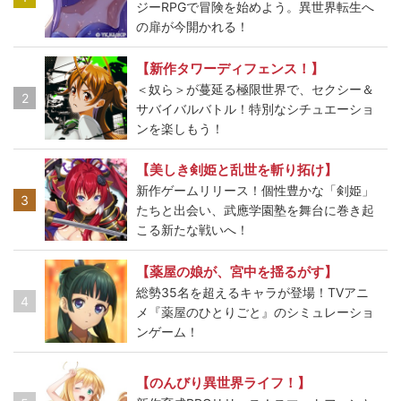
ジーRPGで冒険を始めよう。異世界転生へ
の扉が今開かれる！
【新作タワーディフェンス！】
＜奴ら＞が蔓延る極限世界で、セクシー＆
2
サバイバルバトル！特別なシチュエーショ
ンを楽しもう！
【美しき剣姫と乱世を斬り拓け】
新作ゲームリリース！個性豊かな「剣姫」
3
たちと出会い、武應学園塾を舞台に巻き起
こる新たな戦いへ！
【薬屋の娘が、宮中を揺るがす】
総勢35名を超えるキャラが登場！TVアニ
4
メ『薬屋のひとりごと』のシミュレーショ
ンゲーム！
【のんびり異世界ライフ！】