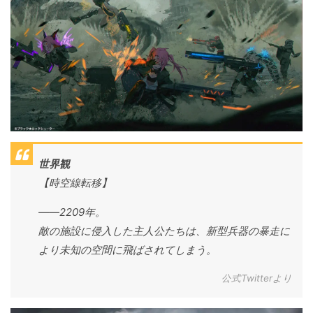
世界観
【時空線転移】
――2209年。
敵の施設に侵入した主人公たちは、新型兵器の暴走に
より未知の空間に飛ばされてしまう。
公式Twitterより