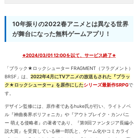
10年振りの2022春アニメとは異なる世界
が舞台になった無料ゲームアプリ！
※2024/03/01 12:00を以て、サービス終了※
「ブラック★ロックシューター FRAGMENT（フラグメント）
BRSF」は、
2022年4月にTVアニメの放送もされた『ブラッ
ク★ロックシューター』を原作にした
シリーズ最新作SRPG
で
す。
デザイン監修には、原作者であるhuke氏が行い、ライトノベ
ル『神曲奏界ポリフォニカ』や『アウトブレイク・カンパニ
ー 萌える侵略者』の著者であり、『第9回ファンタジア長編小
説大賞』を受賞している榊一郎氏と、ゲーム化やコミカライ