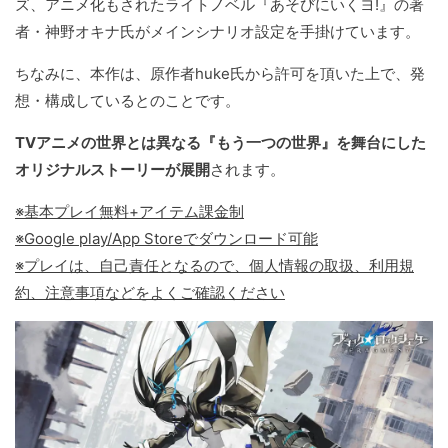
ズ、アニメ化もされたライトノベル『あそびにいくヨ!』の著
者・神野オキナ氏がメインシナリオ設定を手掛けています。
ちなみに、本作は、原作者huke氏から許可を頂いた上で、発
想・構成しているとのことです。
TVアニメの世界とは異なる『もう一つの世界』を舞台にした
オリジナルストーリーが展開
されます。
※基本プレイ無料+アイテム課金制
※Google play/App Storeでダウンロード可能
※プレイは、自己責任となるので、個人情報の取扱、利用規
約、注意事項などをよくご確認ください