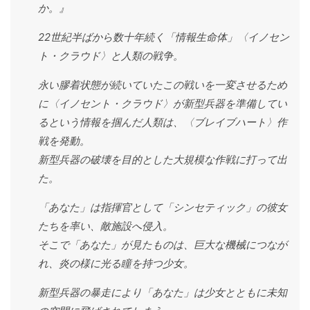
か。』
22世紀半ばから数十年続く「情報生命体」〈イノセン
ト・クラウド〉と人類の戦争。
永い膠着状態が続いていたこの戦いを一変させるため
に〈イノセント・クラウド〉が新型兵器を準備してい
るという情報を掴んだ人類は、〈ブレイブハート〉作
戦を発動。
新型兵器の破壊を目的とした大規模な作戦に打って出
た。
「あなた」は指揮官として「シンセティック」の彼女
たちを率い、敵施設へ侵入。
そこで「あなた」が見たものは、巨大な機械につなが
れ、炎の様に光る瞳を持つ少女。
新型兵器の暴走により「あなた」は少女とともに未知