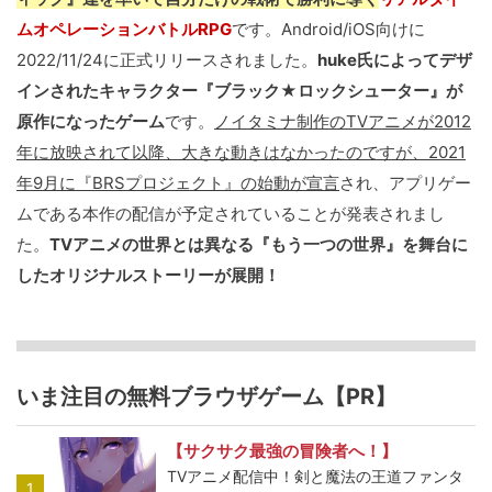
ムオペレーションバトルRPG
です。Android/iOS向けに
2022/11/24に正式リリースされました。
huke氏によってデザ
インされたキャラクター『ブラック★ロックシューター』が
原作になったゲーム
です。
ノイタミナ制作のTVアニメが2012
年に放映されて以降、大きな動きはなかったのですが、2021
年9月に『BRSプロジェクト』の始動が宣言
され、アプリゲー
ムである本作の配信が予定されていることが発表されまし
た。
TVアニメの世界とは異なる『もう一つの世界』を舞台に
したオリジナルストーリーが展開！
いま注目の無料ブラウザゲーム【PR】
【サクサク最強の冒険者へ！】
TVアニメ配信中！剣と魔法の王道ファンタ
1