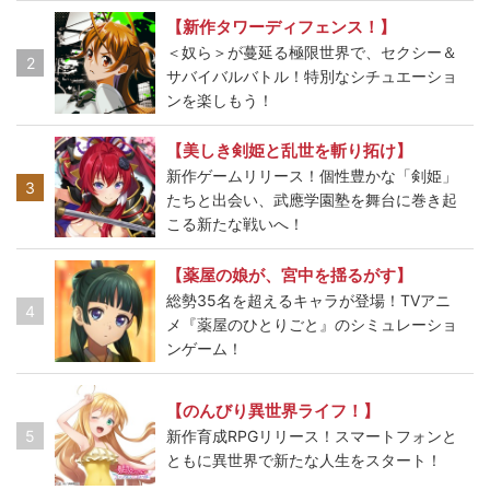
【新作タワーディフェンス！】
＜奴ら＞が蔓延る極限世界で、セクシー＆
2
サバイバルバトル！特別なシチュエーショ
ンを楽しもう！
【美しき剣姫と乱世を斬り拓け】
新作ゲームリリース！個性豊かな「剣姫」
3
たちと出会い、武應学園塾を舞台に巻き起
こる新たな戦いへ！
【薬屋の娘が、宮中を揺るがす】
総勢35名を超えるキャラが登場！TVアニ
4
メ『薬屋のひとりごと』のシミュレーショ
ンゲーム！
【のんびり異世界ライフ！】
5
新作育成RPGリリース！スマートフォンと
ともに異世界で新たな人生をスタート！