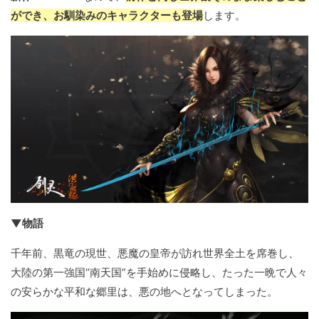
ができ、お馴染みのキャラクターも登場
します。
▼物語
千年前、黒竜の現世、悪魔の皇帝が訪れ世界全土を席巻し、
大陸の第一強国“南天国”を手始めに侵略し、たった一晩で人々
の安らかな平和な郷里は、悪の地へとなってしまった。