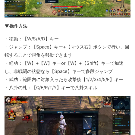
▼操作方法
・移動：【W/S/A/D】キー
・ジャンプ：【Space】キー+【マウス右】ボタンで行い、回
転することで視角を移動できます
・軽功：【W】+【W】キーor【W】+【Shift】キーで加速
し、非戦闘の状態なら【Space】キーで多段ジャンプ
・武功：範囲内に対象入ったら攻撃後【1/2/3/4/5/F】キー
・八卦の札：【Q/E/R/T/Y】キーで八卦スキル