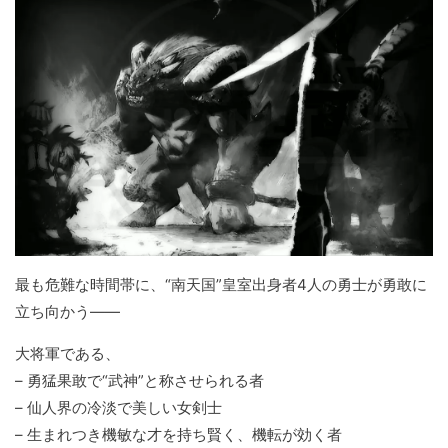
最も危難な時間帯に、“南天国”皇室出身者4人の勇士が勇敢に
立ち向かう――
大将軍である、
– 勇猛果敢で“武神”と称させられる者
– 仙人界の冷淡で美しい女剣士
– 生まれつき機敏な才を持ち賢く、機転が効く者