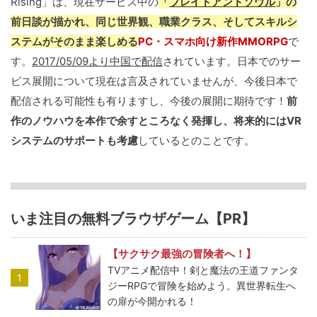
Rising」は、現在サービス中の
「
ブレイドアンドソウル
」の
前日談が描かれ、同じ世界観、職業クラス、そしてスキルシ
ステムがそのまま楽しめる
PC・スマホ向け新作MMORPG
で
す。
2017/05/09より中国で配信
されています。日本でのサー
ビス展開について現在は言及されていませんが、今後日本で
配信される可能性も有りますし、今後の展開に期待です！
前
作のノウハウを本作で余すところなく発揮し、将来的にはVR
システムのサポートも考慮
しているとのことです。
いま注目の無料ブラウザゲーム【PR】
【サクサク最強の冒険者へ！】
TVアニメ配信中！剣と魔法の王道ファンタ
1
ジーRPGで冒険を始めよう。異世界転生へ
の扉が今開かれる！