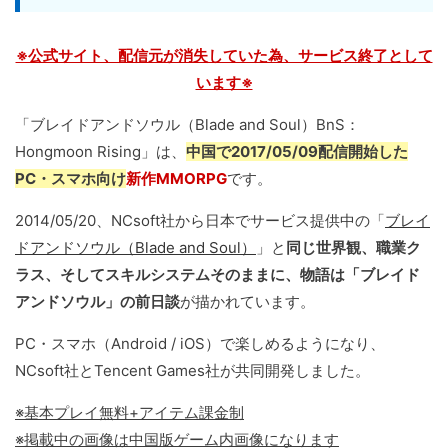
※公式サイト、配信元が消失していた為、サービス終了として
います※
「ブレイドアンドソウル（Blade and Soul）BnS：
Hongmoon Rising」は、
中国で2017/05/09配信開始した
PC・スマホ向け
新作MMORPG
です。
2014/05/20、NCsoft社から日本でサービス提供中の「
ブレイ
ドアンドソウル（Blade and Soul）
」と
同じ世界観、職業ク
ラス、そしてスキルシステムそのままに、物語は「ブレイド
アンドソウル」の前日談
が描かれています。
PC・スマホ（Android / iOS）で楽しめるようになり、
NCsoft社とTencent Games社が共同開発しました。
※基本プレイ無料+アイテム課金制
※掲載中の画像は中国版ゲーム内画像になります