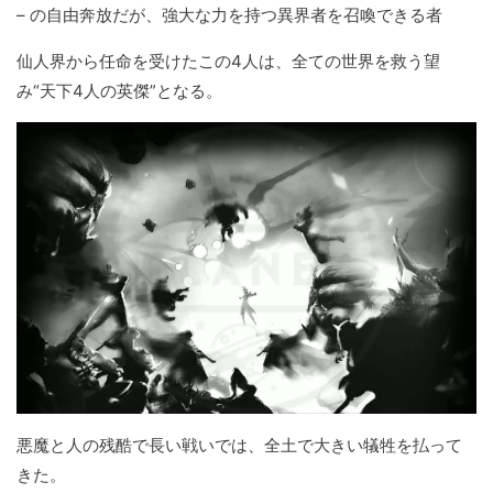
– の自由奔放だが、強大な力を持つ異界者を召喚できる者
仙人界から任命を受けたこの4人は、全ての世界を救う望
み“天下4人の英傑”となる。
悪魔と人の残酷で長い戦いでは、全土で大きい犠牲を払って
きた。