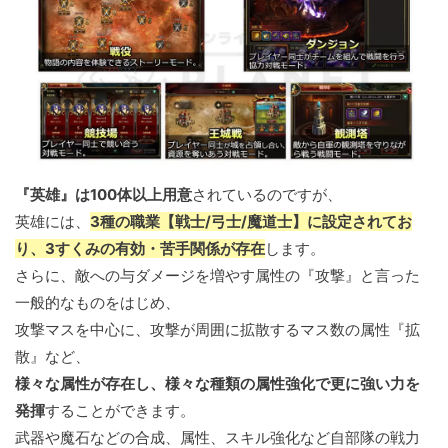
『英雄』は100体以上用意
されているのですが、
英雄には、
3種の職業【戦士/弓士/魔道士】に設定されてお
り、3すくみの有効・苦手関係が存在
します。
さらに、敵への与ダメージを増やす属性の『攻撃』と言った
一般的なものをはじめ、
攻撃マスを中心に、攻撃が周囲に拡散するマス数の属性『拡
散』など、
様々な属性が存在し、様々な種類の属性強化で更に強い力を
発揮
することができます。
武器や魔石などの合成、属性、スキル強化など自部隊の戦力