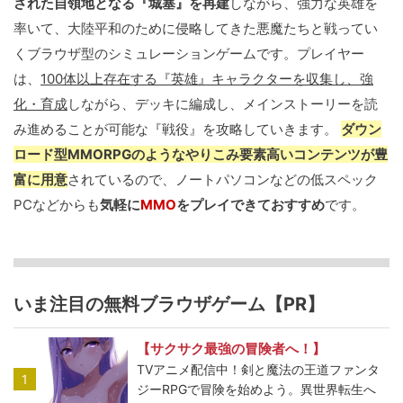
された自領地となる『城塞』を再建
しながら、強力な英雄を
率いて、大陸平和のために侵略してきた悪魔たちと戦ってい
くブラウザ型のシミュレーションゲームです。プレイヤー
は、
100体以上存在する『英雄』キャラクターを収集し、強
化・育成
しながら、デッキに編成し、メインストーリーを読
み進めることが可能な『戦役』を攻略していきます。
ダウン
ロード型MMORPGのようなやりこみ要素高いコンテンツが豊
富に用意
されているので、ノートパソコンなどの低スペック
PCなどからも
気軽に
MMO
をプレイできておすすめ
です。
いま注目の無料ブラウザゲーム【PR】
【サクサク最強の冒険者へ！】
TVアニメ配信中！剣と魔法の王道ファンタ
1
ジーRPGで冒険を始めよう。異世界転生へ