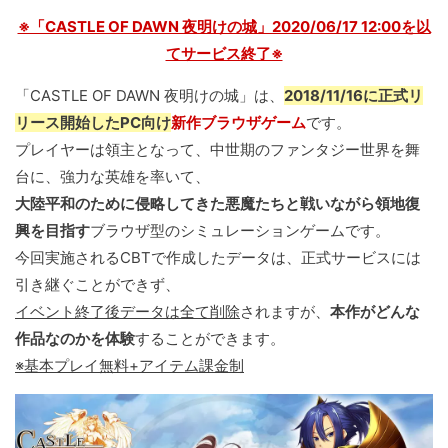
※「CASTLE OF DAWN 夜明けの城」2020/06/17 12:00を以
てサービス終了※
「CASTLE OF DAWN 夜明けの城」は、
2018/11/16に正式リ
リース開始したPC向け
新作ブラウザゲーム
です。
プレイヤーは領主となって、中世期のファンタジー世界を舞
台に、強力な英雄を率いて、
大陸平和のために侵略してきた悪魔たちと戦いながら領地復
興を目指す
ブラウザ型のシミュレーションゲームです。
今回実施されるCBTで作成したデータは、正式サービスには
引き継ぐことができず、
イベント終了後データは全て削除
されますが、
本作がどんな
作品なのかを体験
することができます。
※基本プレイ無料+アイテム課金制