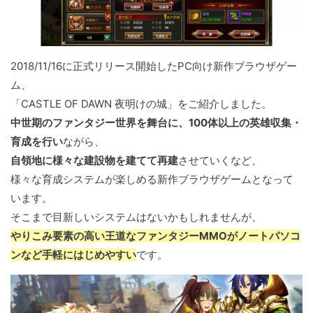
2018/11/16に正式リリース開始したPC向け新作ブラウザゲー
ム、
「CASTLE OF DAWN 夜明けの城」をご紹介しました。
中世期のファンタジー世界を舞台に、100体以上の英雄収集・
育成を行い
ながら、
自領地に様々な建設物を建てて再建
させていくなど、
様々な育成システムが楽しめる新作ブラウザゲームとなって
います。
そこまで目新しいシステムはないかもしれませんが、
やりこみ要素の高い王道なファンタジーMMOがノートパソコ
ンなど手軽にはじめやすい
です。