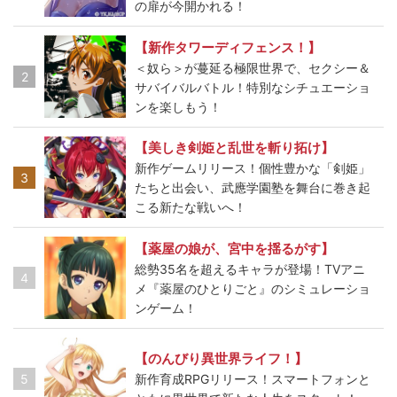
の扉が今開かれる！
【新作タワーディフェンス！】
＜奴ら＞が蔓延る極限世界で、セクシー＆
2
サバイバルバトル！特別なシチュエーショ
ンを楽しもう！
【美しき剣姫と乱世を斬り拓け】
新作ゲームリリース！個性豊かな「剣姫」
3
たちと出会い、武應学園塾を舞台に巻き起
こる新たな戦いへ！
【薬屋の娘が、宮中を揺るがす】
総勢35名を超えるキャラが登場！TVアニ
4
メ『薬屋のひとりごと』のシミュレーショ
ンゲーム！
【のんびり異世界ライフ！】
5
新作育成RPGリリース！スマートフォンと