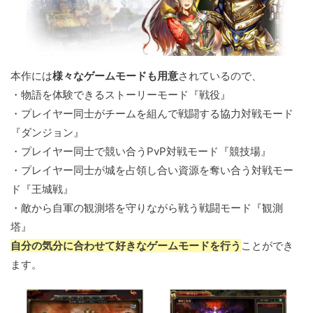
本作には
様々なゲームモードも用意
されているので、
・物語を体験できるストーリーモード『戦役』
・プレイヤー同士がチームを組んで戦闘する協力対戦モード
『ダンジョン』
・プレイヤー同士で競い合うPvP対戦モード『競技場』
・プレイヤー同士が城を占領し合い資源を奪い合う対戦モー
ド『王城戦』
・敵から自軍の観測塔を守りながら戦う戦闘モード『観測
塔』
自分の気分に合わせて好きなゲームモードを行う
ことができ
ます。