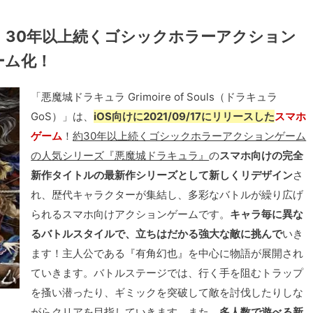
！30年以上続くゴシックホラーアクション
ーム化！
「悪魔城ドラキュラ Grimoire of Souls（ドラキュラ
GoS）」は、
iOS向けに2021/09/17にリリースした
スマホ
ゲーム
！
約30年以上続くゴシックホラーアクションゲーム
の人気シリーズ『悪魔城ドラキュラ』
の
スマホ向けの完全
新作タイトルの最新作シリーズとして新しくリデザイン
さ
れ、歴代キャラクターが集結し、多彩なバトルが繰り広げ
られるスマホ向けアクションゲームです。
キャラ毎に異な
るバトルスタイルで、立ちはだかる強大な敵に挑んで
いき
ます！主人公である『有角幻也』を中心に物語が展開され
ていきます。バトルステージでは、行く手を阻むトラップ
を搔い潜ったり、ギミックを突破して敵を討伐したりしな
がらクリアを目指していきます。また、
多人数で遊べる新