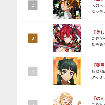
2
＜奴ら
なシチ
【美し
3
新作ゲ
塾を舞
【薬屋
4
総勢3
のシミ
【のん
5
新作育