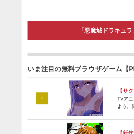
「悪魔城ドラキュラ
いま注目の無料ブラウザゲーム【P
【サク
1
TVア
よう。
【新作