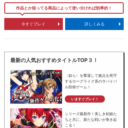
作品とか狙ってる商品によって使い分ければ効率的！
今すぐプレイ
詳しくみる
最新の人気おすすめタイトルTOP３！
〈奴ら〉を撃退して拠点を死守
するローグライク系のサバイバ
ル防衛ゲーム！
いますぐプレイ！
シリーズ最新作！美しき剣姫た
ちと共に、新たな戦いが巻き起
こる！