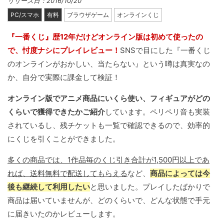
リリース日：2016/10/20
PC/スマホ
有料
ブラウザゲーム
オンラインくじ
『一番くじ』歴12年だけどオンライン版は初めて使ったの
で、忖度ナシにプレイレビュー！
SNSで目にした『一番くじ
のオンラインがおかしい、当たらない』という噂は真実なの
か、自分で実際に課金して検証！
オンライン版でアニメ商品にいくら使い、フィギュアがどの
くらいで獲得できたかご紹介
しています。ペリペリ音も実装
されているし、残チケットも一覧で確認できるので、効率的
にくじを引くことができました。
多くの商品では、1作品毎のくじ引き合計が1,500円以上であ
れば、送料無料で配送してもらえる
など、
商品によっては今
後も継続して利用したい
と思いました。プレイしたばかりで
商品は届いていませんが、どのくらいで、どんな状態で手元
に届きいたのかレビューします。