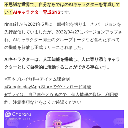
不思議な世界で、自分ならではのAIキャラクターを育成して
いく
AIキャラクター育成SNS
です。
rinna社から2021年5月に一部機能を切り出したバージョンを
先行配信していましたが、2022/04/27にバージョンアップさ
れ、AIキャラクター同士のグループトークなど含めたすべて
の機能を解放し正式リリースされました。
AIキャラクターは、人工知能を搭載し、人に寄り添うキャラ
クターとして自律的に活動することができる存在
です。
※基本プレイ無料+アイテム課金制
※Google play/App Storeでダウンロード可能
※プレイは、自己責任となるので、個人情報の取扱、利用規
約、注意事項などをよくご確認ください