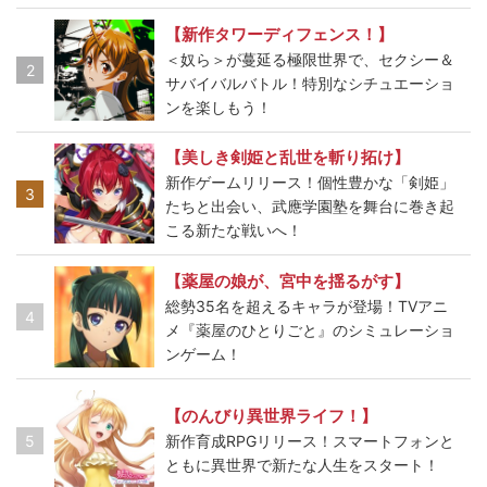
【新作タワーディフェンス！】
＜奴ら＞が蔓延る極限世界で、セクシー＆
2
サバイバルバトル！特別なシチュエーショ
ンを楽しもう！
【美しき剣姫と乱世を斬り拓け】
新作ゲームリリース！個性豊かな「剣姫」
3
たちと出会い、武應学園塾を舞台に巻き起
こる新たな戦いへ！
【薬屋の娘が、宮中を揺るがす】
総勢35名を超えるキャラが登場！TVアニ
4
メ『薬屋のひとりごと』のシミュレーショ
ンゲーム！
【のんびり異世界ライフ！】
5
新作育成RPGリリース！スマートフォンと
ともに異世界で新たな人生をスタート！