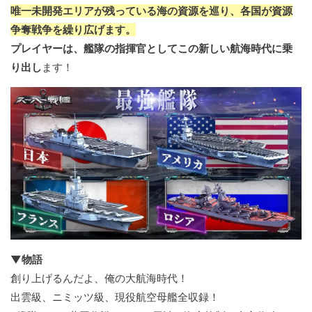
唯一未開発エリアが残っている海の資源を巡り、各国が資源
争奪戦争を繰り広げます。
プレイヤーは、艦隊の指揮官としてこの新しい航海時代に乗
り出し
ます！
▼物語
創り上げるんだよ、俺の大航海時代！
出雲級、ニミッツ級、現役航空母艦全収録！