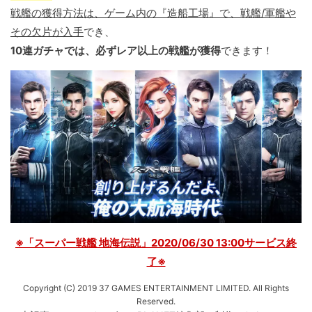
戦艦の獲得方法は、ゲーム内の『造船工場』で、戦艦/軍艦や
その欠片が入手
でき、
10連ガチャでは、必ずレア以上の戦艦が獲得
できます！
※「スーパー戦艦 地海伝説」2020/06/30 13:00サービス終
了※
Copyright (C) 2019 37 GAMES ENTERTAINMENT LIMITED. All Rights
Reserved.