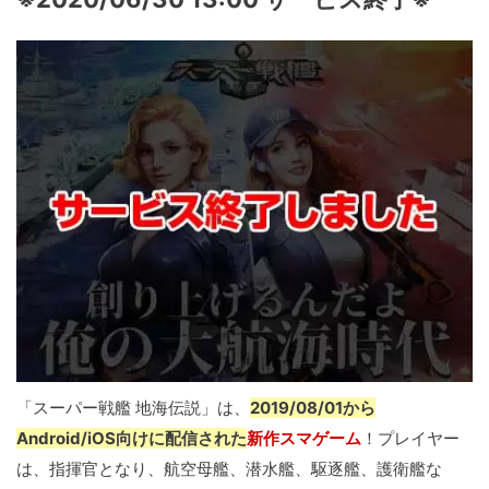
「スーパー戦艦 地海伝説」は、
2019/08/01から
Android/iOS向けに配信された
新作スマゲーム
！プレイヤー
は、指揮官となり、航空母艦、潜水艦、駆逐艦、護衛艦な