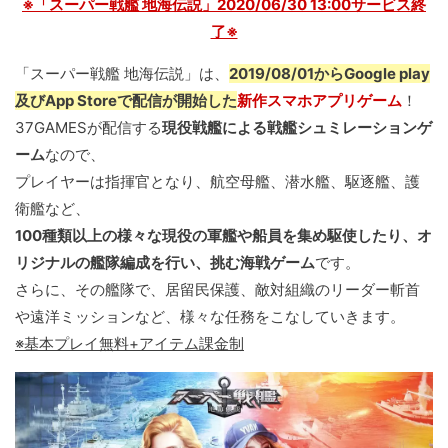
※「スーパー戦艦 地海伝説」2020/06/30 13:00サービス終
了※
「スーパー戦艦 地海伝説」は、
2019/08/01からGoogle play
及びApp Storeで配信が開始した
新作スマホアプリゲーム
！
37GAMESが配信する
現役戦艦による戦艦シュミレーションゲ
ーム
なので、
プレイヤーは指揮官となり、航空母艦、潜水艦、駆逐艦、護
衛艦など、
100種類以上の様々な現役の軍艦や船員を集め駆使したり、オ
リジナルの艦隊編成を行い、挑む海戦ゲーム
です。
さらに、その艦隊で、居留民保護、敵対組織のリーダー斬首
や遠洋ミッションなど、様々な任務をこなしていきます。
※基本プレイ無料+アイテム課金制