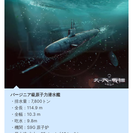
バージニア級原子力潜水艦
・排水量：7,800トン
・全長：114.9 m
・全幅：10.3 m
・吃水：9.8m
・機関：S9G 原子炉