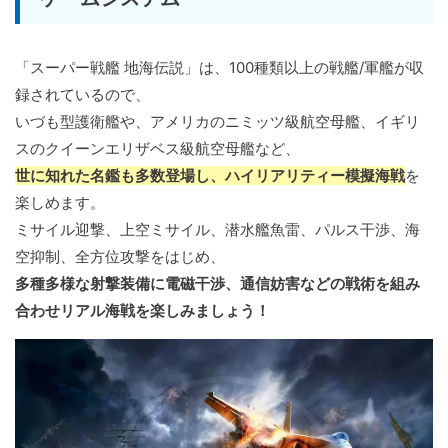
「スーパー戦艦 地海伝説」は、100種類以上の戦艦/軍艦が収
録されているので、
いづも型護衛艦や、アメリカのニミッツ級航空母艦、イギリ
スのクイーンエリザベス級航空母艦など、
世に知れた名鑑も多数登場し、ハイリアリティー模擬海戦
を
楽しめます。
ミサイル迎撃、上空ミサイル、潜水艦魚雷、パルス干渉、海
空抑制、全方位攻撃をはじめ、
多種多様な射撃装備に電磁干渉、通信妨害などの戦術を組み
合わせリアル海戦を楽しみましょう！