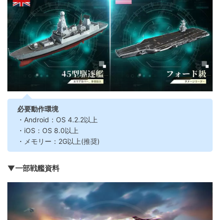
必要動作環境
・Android：OS 4.2.2以上
・iOS：OS 8.0以上
・メモリー：2G以上(推奨)
▼一部戦艦資料