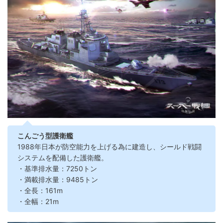
こんごう型護衛艦
1988年日本が防空能力を上げる為に建造し、シールド戦闘
システムを配備した護衛艦。
・基準排水量：7250トン
・満載排水量：9485トン
・全長：161m
・全幅：21m