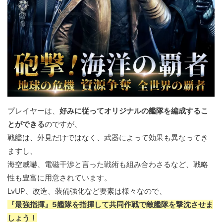
プレイヤーは、
好みに従ってオリジナルの艦隊を編成するこ
とができる
のですが、
戦艦は、外見だけではなく、武器によって効果も異なってき
ますし、
海空威嚇、電磁干渉と言った戦術も組み合わさるなど、戦略
性も豊富に用意されています。
LvUP、改造、装備強化など要素は様々なので、
『最強指揮』5艦隊を指揮して共同作戦で敵艦隊を撃沈させま
しょう！