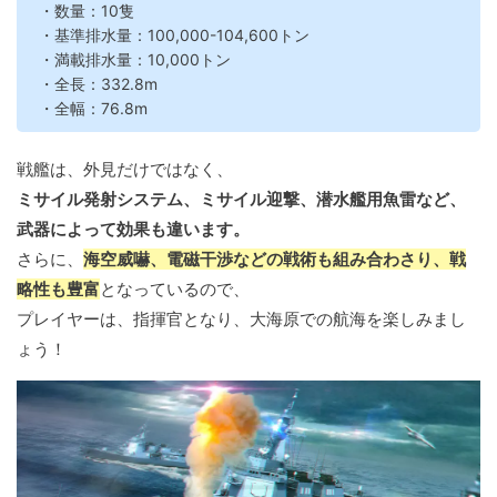
・数量：10隻
・基準排水量：100,000-104,600トン
・満載排水量：10,000トン
・全長：332.8m
・全幅：76.8m
戦艦は、外見だけではなく、
ミサイル発射システム、ミサイル迎撃、潜水艦用魚雷など、
武器によって効果も違います。
さらに、
海空威嚇、電磁干渉などの戦術も組み合わさり、戦
略性も豊富
となっているので、
プレイヤーは、指揮官となり、大海原での航海を楽しみまし
ょう！