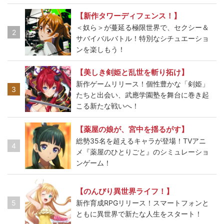
【新作タワーディフェンス！】
＜奴ら＞が蔓延る極限世界で、セクシー＆
2
サバイバルバトル！特別なシチュエーショ
ンを楽しもう！
【美しき剣姫と乱世を斬り拓け】
新作ゲームリリース！個性豊かな「剣姫」
3
たちと出会い、武應学園塾を舞台に巻き起
こる新たな戦いへ！
【薬屋の娘が、宮中を揺るがす】
総勢35名を超えるキャラが登場！TVアニ
4
メ『薬屋のひとりごと』のシミュレーショ
ンゲーム！
【のんびり異世界ライフ！】
5
新作育成RPGリリース！スマートフォンと
ともに異世界で新たな人生をスタート！