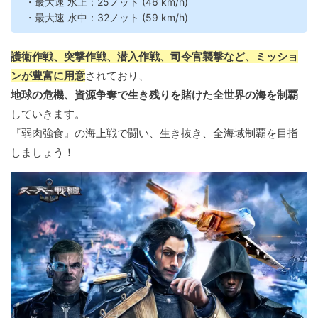
・最大速 水上：25ノット (46 km/h)
・最大速 水中：32ノット (59 km/h)
護衛作戦、突撃作戦、潜入作戦、司令官襲撃など、ミッショ
ンが豊富に用意
されており、
地球の危機、資源争奪で生き残りを賭けた全世界の海を制覇
していきます。
『弱肉強食』の海上戦で闘い、生き抜き、全海域制覇を目指
しましょう！