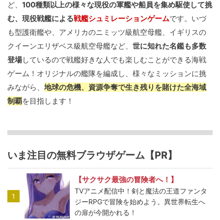
ど、
100種類以上の様々な現役の軍艦や船員を集め駆使して挑
む、現役戦艦による
戦艦シュミレーションゲーム
です。いづ
も型護衛艦や、アメリカのニミッツ級航空母艦、イギリスの
クイーンエリザベス級航空母艦など、
世に知れた名鑑も多数
登場
しているので戦艦好きな人でも楽しむことができる海戦
ゲーム！オリジナルの艦隊を編成し、様々なミッションに挑
みながら、
地球の危機、資源争奪で生き残りを賭けた全海域
制覇
を目指します！
いま注目の無料ブラウザゲーム【PR】
【サクサク最強の冒険者へ！】
TVアニメ配信中！剣と魔法の王道ファンタ
1
ジーRPGで冒険を始めよう。異世界転生へ
の扉が今開かれる！