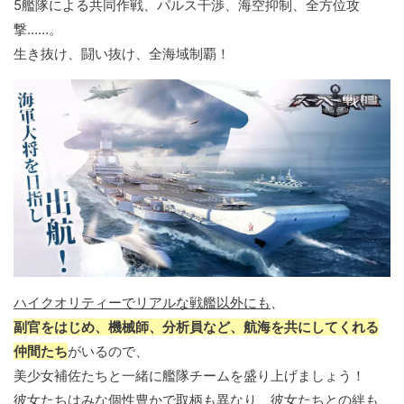
5艦隊による共同作戦、パルス干渉、海空抑制、全方位攻
撃……。
生き抜け、闘い抜け、全海域制覇！
ハイクオリティーでリアルな戦艦以外にも
、
副官をはじめ、機械師、分析員など、航海を共にしてくれる
仲間たち
がいるので、
美少女補佐たちと一緒に艦隊チームを盛り上げましょう！
彼女たちはみな個性豊かで取柄も異なり、彼女たちとの絆も