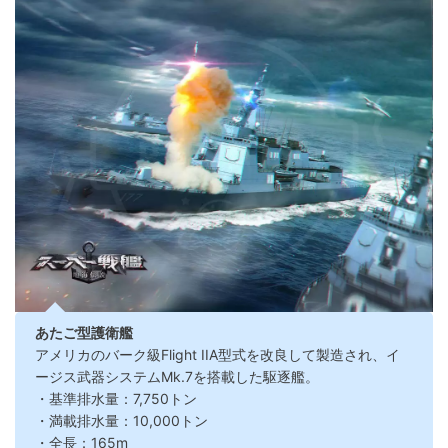
あたご型護衛艦
アメリカのバーク級Flight IIA型式を改良して製造され、イ
ージス武器システムMk.7を搭載した駆逐艦。
・基準排水量：7,750トン
・満載排水量：10,000トン
・全長：165m