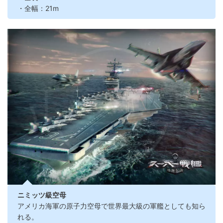
・全幅：21m
ニミッツ級空母
アメリカ海軍の原子力空母で世界最大級の軍艦としても知ら
れる。