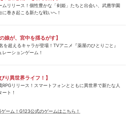
ームリリース！個性豊かな「剣姫」たちと出会い、武應学園
台に巻き起こる新たな戦いへ！
の娘が、宮中を揺るがす】
5名を超えるキャラが登場！TVアニメ『薬屋のひとりごと』
ュレーションゲーム！
びり異世界ライフ！】
成RPGリリース！スマートフォンとともに異世界で新たな人
タート！
料ゲーム！
G123公式のゲームはこちら！