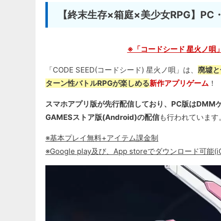
【終末生存×箱庭×美少女RPG】P
※「コードシード 星火ノ唄」20
「CODE SEED(コードシード) 星火ノ唄」は、
廃墟と
ターン性バトルRPGが楽しめる
新作アプリゲーム
！
スマホアプリ版が先行配信しており、PC版はDMM
GAMESストア版(Android)の配信
も行われています
※基本プレイ無料+アイテム課金制
※Google play及び、App storeでダウンロード可能(iOS：