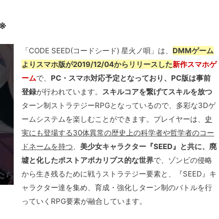
※
「CODE SEED(コードシード) 星火ノ唄」は、
DMMゲーム
よりスマホ版が2019/12/04からリリースした
新作スマホゲ
ーム
で、
PC・スマホ対応予定となっており、PC版は事前
登録
が行われています。
スキルコアを繋げてスキルを放つ
ターン制ストラテジーRPGとなっているので、多彩な3Dゲ
ームシステムを楽しむことができます。プレイヤーは、
史
実にも登場する30体異常の歴史上の科学者や哲学者のコー
ドネームを持つ
、
美少女キャラクター『SEED』と共に、廃
墟と化したポストアポカリプス的な世界
で、ゾンビの侵略
から生き残るために戦うストラテジー要素と、『SEED』キ
ャラクター達を集め、育成・強化しターン制のバトルを行
っていくRPG要素が融合しています。