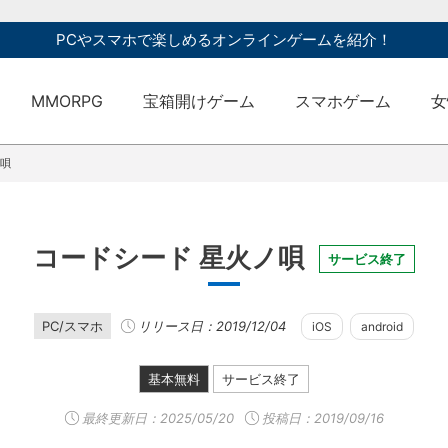
PCやスマホで楽しめるオンラインゲームを紹介！
MMORPG
宝箱開けゲーム
スマホゲーム
女
ノ唄
コードシード 星火ノ唄
サービス終了
PC/スマホ
リリース日：2019/12/04
iOS
android
基本無料
サービス終了
最終更新日：
2025/05/20
投稿日：2019/09/16