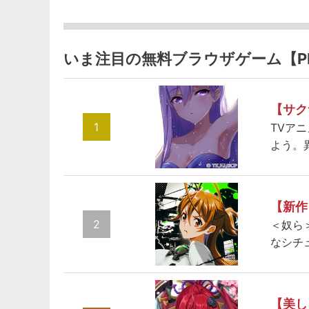
いま注目の無料ブラウザゲーム【P
【サク
1
TVア
よう。
【新作
2
＜奴ら
なシチ
【美し