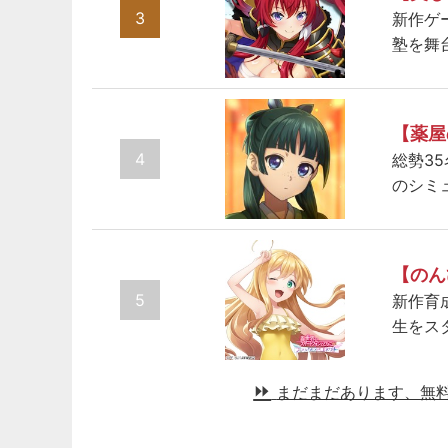
3
新作ゲ
塾を舞
【薬屋
4
総勢3
のシミ
【のん
5
新作育
生をス
まだまだあります、無