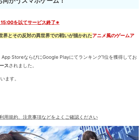
ち向かうスマホゲーム！
26 15:00を以てサービス終了※
世界とその反対の異世界での戦いが描かれた
アニメ風のゲームア
pp StoreならびにGoogle Playにてランキング1位を獲得してお
ース
されました。
されています。
、利用規約、注意事項などをよくご確認ください