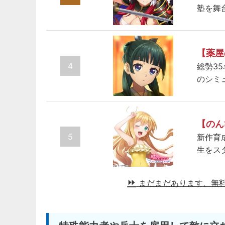
塾を舞
【薬屋
4
総勢3
のシミ
【のん
5
新作育
生をス
まだまだあります、無