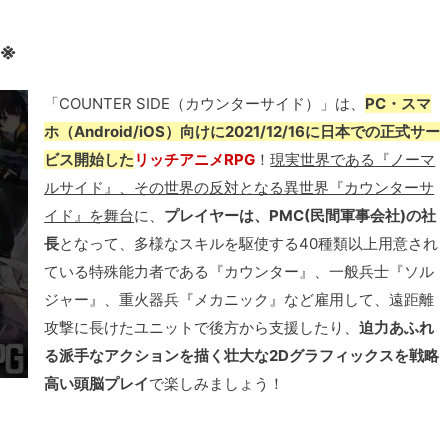
了※
「COUNTER SIDE（カウンターサイド）」は、
PC・スマ
ホ（Android/iOS）向けに2021/12/16に日本での正式サー
ビス開始した
リッチアニメRPG
！
現実世界である『ノーマ
ルサイド』、その世界の反対となる異世界『カウンターサ
イド』を舞台
に、
プレイヤーは、PMC(民間軍事会社)の社
長
となって、多様なスキルを駆使する40種類以上用意され
ている特殊能力者である『カウンター』、一般兵士『ソル
ジャー』、重火器兵『メカニック』など雇用して、遠距離
攻撃に長けたユニットで後方から支援したり、
迫力あふれ
る派手なアクションを描く壮大な2Dグラフィックスを戦略
高い頭脳プレイ
で楽しみましょう！