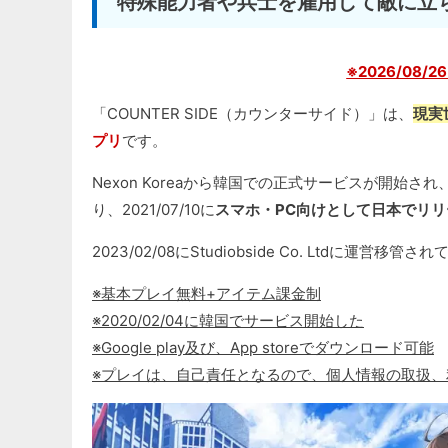
特殊能力者や兵士を雇用して敵に立
※2026/08/
「COUNTER SIDE（カウンターサイド）」は、
現実
プリ
です。
Nexon Koreaから韓国での正式サービスが開始され、A
り、2021/07/10に
スマホ・PC向けとして日本でリリ
2023/02/08にStudiobside Co. Ltdに運営移管
※基本プレイ無料+アイテム課金制
※2020/02/04に韓国でサービス開始した
※Google play及び、App storeでダウンロード可能
※プレイは、自己責任となるので、個人情報の取扱