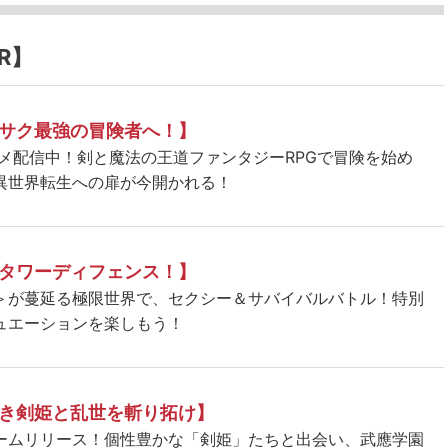
R】
サク最強の冒険者へ！】
ニメ配信中！剣と魔法の王道ファンタジーRPGで冒険を始め
異世界転生への扉が今開かれる！
タワーディフェンス！】
＞が蔓延る極限世界で、セクシー＆サバイバルバトル！特別
ュエーションを楽しもう！
き剣姫と乱世を斬り拓け】
ームリリース！個性豊かな「剣姫」たちと出会い、武應学園