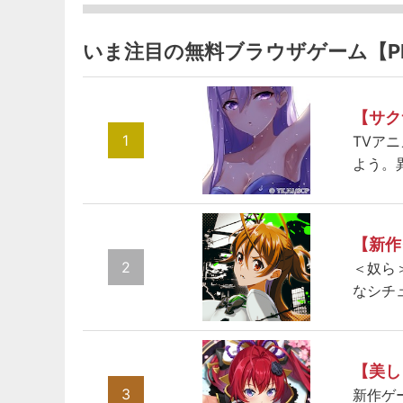
いま注目の無料ブラウザゲーム【P
【サク
1
TVア
よう。
【新作
2
＜奴ら
なシチ
【美し
3
新作ゲ