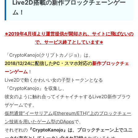
Live2D搭載の新作ブロックチェーンゲー
ム！
※2019年4月頃より運営提供が閑却され、サイトに飛ばないの
で、サービス終了としています※
「CryptoKanojo(クリプトカノジョ)」は、
2018/12/24に配信したPC・スマホ対応の
新作ブロックチェ
ーンゲーム
！
Live2Dで動くかわいい女の子型トークンとなる
『CryptoKanojo』を収集し、
彼女のように触れ合ってイチャイチャするLive2D新作ブラウ
ザゲームです。
仮想通貨“イーサリアム(Ethereum/ETH)”上のブロックチェー
ン技術を用いたゲーム型のDApps
で、
それぞれの
『CryptoKanojo』は、ブロックチェーン上でユニ