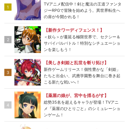
TVアニメ配信中！剣と魔法の王道ファンタ
1
ジーRPGで冒険を始めよう。異世界転生へ
の扉が今開かれる！
【新作タワーディフェンス！】
＜奴ら＞が蔓延る極限世界で、セクシー＆
2
サバイバルバトル！特別なシチュエーショ
ンを楽しもう！
【美しき剣姫と乱世を斬り拓け】
新作ゲームリリース！個性豊かな「剣姫」
3
たちと出会い、武應学園塾を舞台に巻き起
こる新たな戦いへ！
【薬屋の娘が、宮中を揺るがす】
総勢35名を超えるキャラが登場！TVアニ
4
メ『薬屋のひとりごと』のシミュレーショ
ンゲーム！