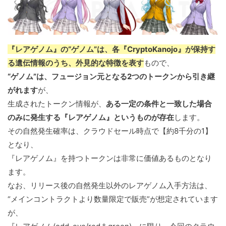
『レアゲノム』の“ゲノム”は、各『CryptoKanojo』が保持す
る遺伝情報のうち、外見的な特徴を表す
もので、
“ゲノム”は、フュージョン元となる2つのトークンから引き継
がれます
が、
生成されたトークン情報が、
ある一定の条件と一致した場合
のみに発生する『レアゲノム』というものが存在
します。
その自然発生確率は、クラウドセール時点で【約8千分の1】
となり、
『レアゲノム』を持つトークンは非常に価値あるものとなり
ます。
なお、リリース後の自然発生以外のレアゲノム入手方法は、
“メインコントラクトより数量限定で販売”が想定されています
が、