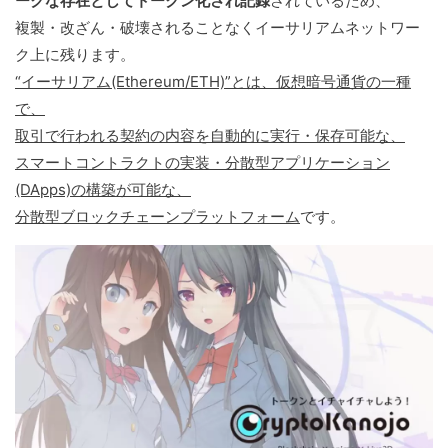
ークな存在としてトークン化され記録
されているため、
複製・改ざん・破壊されることなくイーサリアムネットワー
ク上に残ります。
“イーサリアム(Ethereum/ETH)”とは、仮想暗号通貨の一種
で、
取引で行われる契約の内容を自動的に実行・保存可能な、
スマートコントラクトの実装・分散型アプリケーション
(DApps)の構築が可能な、
分散型ブロックチェーンプラットフォーム
です。