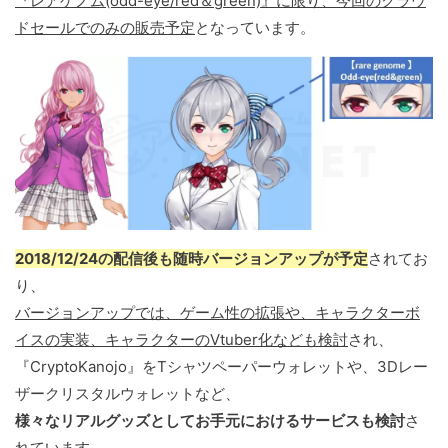
『レアゲノム(odd-eye/red＆green)』に限り、今回のクラウ
ドセールでのみの販売予定
となっています。
2018/12/24の配信後も随時バージョンアップが予定
されてお
り、
バージョンアップでは、ゲーム性の拡張や、キャラクターボ
イスの実装、キャラクターのVtuber化なども検討
され、
『CryptoKanojo』をTシャツペーパーウォレットや、3Dレー
ザークリスタルウォレットなど、
様々なリアルグッズとしてお手元におけるサービスも検討
さ
れています。