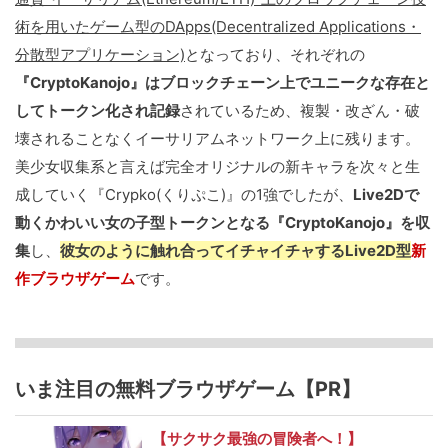
術を用いたゲーム型のDApps(Decentralized Applications・
分散型アプリケーション)
となっており、それぞれの
『CryptoKanojo』はブロックチェーン上でユニークな存在と
してトークン化され記録
されているため、複製・改ざん・破
壊されることなくイーサリアムネットワーク上に残ります。
美少女収集系と言えば完全オリジナルの新キャラを次々と生
成していく『Crypko(くりぷこ)』の1強でしたが、
Live2Dで
動くかわいい女の子型トークンとなる『CryptoKanojo』を収
集
し、
彼女のように触れ合ってイチャイチャするLive2D型
新
作ブラウザゲーム
です。
いま注目の無料ブラウザゲーム【PR】
【サクサク最強の冒険者へ！】