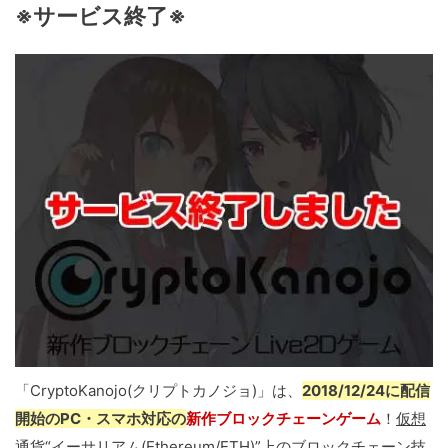
※サービス終了※
「CryptoKanojo(クリプトカノジョ)」は、
2018/12/24に配信
開始のPC・スマホ対応の
新作ブロックチェーンゲーム
！
仮想
通貨“イーサリアム(Ethereum/ETH)”上のブロックチェーン技