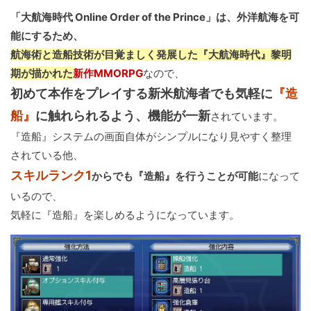
「大航海時代 Online Order of the Prince」は、外洋航海を可
能にするため、
航海術と造船技術が目覚ましく発展した『大航海時代』黎明
期が描かれた
新作MMORPG
なので、
初めて本作をプレイする新米航海者でも気軽に
『造
船』
に触れられるよう、機能が一新
されています。
『造船』システムの画面自体がシンプルになり見やすく整理
されている他、
スキルランク1
からでも『造船』を行うことが可能
になって
いるので、
気軽に『造船』を楽しめるようになっています。