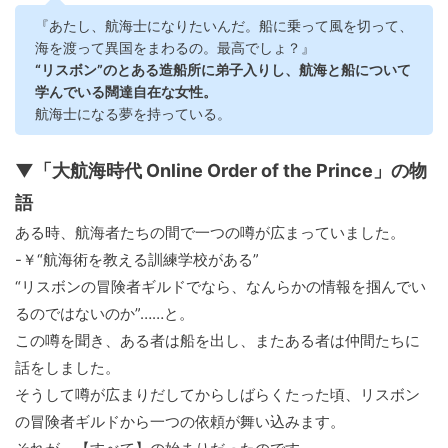
『あたし、航海士になりたいんだ。船に乗って風を切って、
海を渡って異国をまわるの。最高でしょ？』
“リスボン”のとある造船所に弟子入りし、航海と船について
学んでいる闊達自在な女性。
航海士になる夢を持っている。
▼「大航海時代 Online Order of the Prince」の物
語
ある時、航海者たちの間で一つの噂が広まっていました。
-￥“航海術を教える訓練学校がある”
“リスボンの冒険者ギルドでなら、なんらかの情報を掴んでい
るのではないのか”……と。
この噂を聞き、ある者は船を出し、またある者は仲間たちに
話をしました。
そうして噂が広まりだしてからしばらくたった頃、リスボン
の冒険者ギルドから一つの依頼が舞い込みます。