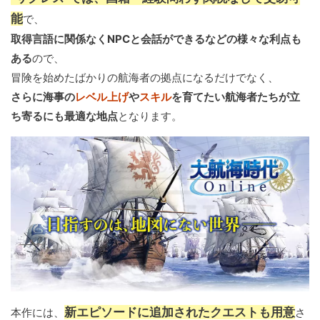
能
で、
取得言語に関係なくNPCと会話ができるなどの様々な利点も
ある
ので、
冒険を始めたばかりの航海者の拠点になるだけでなく、
さらに海事の
レベル上げ
や
スキル
を育てたい航海者たちが立
ち寄るにも最適な地点
となります。
新エピソードに追加されたクエストも用意
本作には、
さ