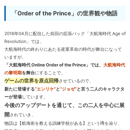
「Order of the Prince」の世界観や物語
2016年04月に配信した前回の拡張パック「大航海時代 Age of
Revolution」では、
大航海時代の終わりにあたる産業革命の時代が舞台になって
いますが、
「大航海時代 Online Order of the Prince」では、
大航海時代
の黎明期
を舞台
にすることで、
ゲームの世界を原点回帰
させているので、
新たに登場する
“エンリケ”
と
“ジョゼ”
と言う二人のキャラクタ
ーが登場
しています。
今後のアップデートを通じて、この二人を中心に展
開
されていき、
物語は【航海術を教える訓練学校がある】という噂を辿り、