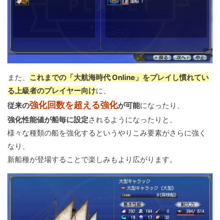
また、
これまでの「大航海時代 Online」をプレイし慣れてい
る上級者のプレイヤー向け
に、
強化回数を超える強化
従来の
が可能
になったり、
強化性能値が船毎に設定
されるようになったりと、
様々な種類の船を強化するというやりこみ要素がさらに強く
なり、
新船種が登場することで楽しみもより広がります。