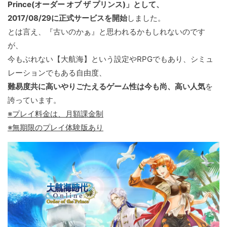
Prince(オーダー オブ ザ プリンス)」として、
2017/08/29に正式サービスを開始
しました。
とは言え、『古いのかぁ』と思われるかもしれないのです
が、
今もぶれない【大航海】という設定やRPGでもあり、シミュ
レーションでもある自由度、
難易度共に高いやりごたえるゲーム性は今も尚、高い人気
を
誇っています。
※プレイ料金は、月額課金制
※無期限のプレイ体験版あり