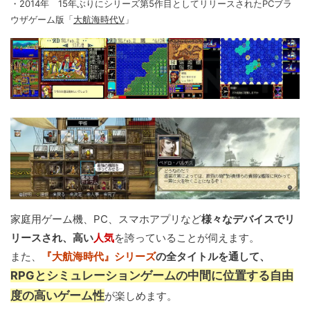
・2014年 15年ぶりにシリーズ第5作目としてリリースされたPCブラ
ウザゲーム版「
大航海時代V
」
家庭用ゲーム機、PC、スマホアプリなど
様々なデバイスでリ
リースされ、高い
人気
を誇っていることが伺えます。
また、
『大航海時代』シリーズ
の全タイトルを通して、
RPGとシミュレーションゲームの中間に位置する自由
度の高いゲーム性
が楽しめます。