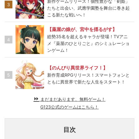
新作ゲームリリース！個性豊かな「剣姫」
3
たちと出会い、武應学園塾を舞台に巻き起
こる新たな戦いへ！
【薬屋の娘が、宮中を揺るがす】
総勢35名を超えるキャラが登場！TVアニ
4
メ『薬屋のひとりごと』のシミュレーショ
ンゲーム！
【のんびり異世界ライフ！】
5
新作育成RPGリリース！スマートフォンと
ともに異世界で新たな人生をスタート！
まだまだあります、無料ゲーム！
G123公式のゲームはこちら！
目次