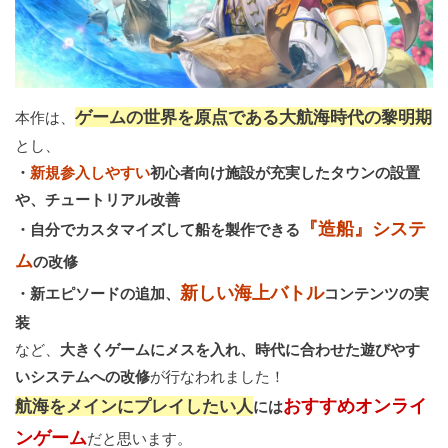
ゲームの世界を原点である大航海時代の黎明期
本作は、
とし、
・
新規参入しやすい
初心者向け施設が充実したタウンの設置
や、チュートリアル改善
『造船』システ
・自分でカスタマイズして船を製作できる
ム
の改修
新しい海上バトル
・新エピソードの追加、
コンテンツの実
装
など、
大きくゲームにメスを入れ、時代に合わせた遊びやす
いシステムへの改修
が行なわれました！
おすすめオンライ
航海をメインにプレイしたい人
には
ンゲーム
だと思います。