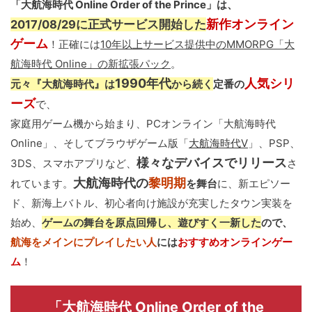
「大航海時代 Online Order of the Prince」は、
新作オンライン
2017/08/29に正式サービス開始した
ゲーム
！正確には
10年以上サービス提供中のMMORPG「大
航海時代 Online」の新拡張パック
。
1990年代
人気シリ
元々『大航海時代』は
から続く
定番の
ーズ
で、
家庭用ゲーム機から始まり、PCオンライン「大航海時代
Online」、そしてブラウザゲーム版「
大航海時代V
」、PSP、
様々なデバイスでリリース
3DS、スマホアプリなど、
さ
大航海時代の
黎明期
れています。
を舞台
に、新エピソー
ド、新海上バトル、初心者向け施設が充実したタウン実装を
始め、
ゲームの舞台を原点回帰し、遊びすく一新した
ので、
航海をメインにプレイしたい人
には
おすすめオンラインゲー
ム
！
「大航海時代 Online Order of the