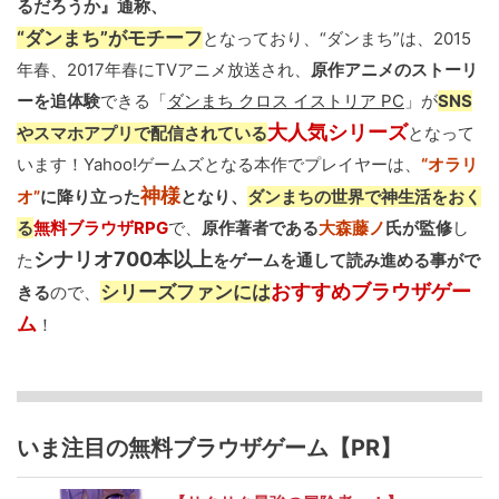
るだろうか』通称、
“ダンまち”がモチーフ
となっており、“ダンまち”は、2015
年春、2017年春にTVアニメ放送され、
原作アニメのストーリ
ーを追体験
できる「
ダンまち クロス イストリア PC
」が
SNS
大人気シリーズ
やスマホアプリで配信されている
となって
います！Yahoo!ゲームズとなる本作でプレイヤーは、
“オラリ
神様
オ”
に降り立った
となり、
ダンまちの世界で神生活をおく
る
無料ブラウザRPG
で、
原作著者である
大森藤ノ
氏が監修
し
シナリオ700本以上
た
をゲームを通して読み進める事がで
おすすめブラウザゲー
シリーズファンには
きる
ので、
ム
！
いま注目の無料ブラウザゲーム【PR】