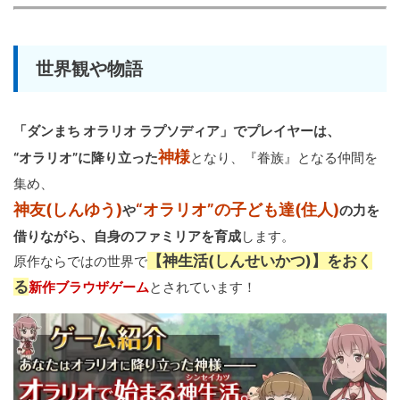
世界観や物語
「ダンまち オラリオ ラプソディア」でプレイヤーは、
神様
“オラリオ”に降り立った
となり、『眷族』となる仲間を
集め、
神友(しんゆう)
“オラリオ”の子ども達(住人)
や
の力を
借りながら、自身のファミリアを育成
します。
【神生活(しんせいかつ)】をおく
原作ならではの世界で
る
新作ブラウザゲーム
とされています！