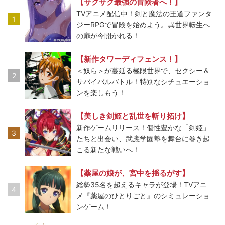
【サクサク最強の冒険者へ！】
TVアニメ配信中！剣と魔法の王道ファンタ
1
ジーRPGで冒険を始めよう。異世界転生へ
の扉が今開かれる！
【新作タワーディフェンス！】
＜奴ら＞が蔓延る極限世界で、セクシー＆
2
サバイバルバトル！特別なシチュエーショ
ンを楽しもう！
【美しき剣姫と乱世を斬り拓け】
新作ゲームリリース！個性豊かな「剣姫」
3
たちと出会い、武應学園塾を舞台に巻き起
こる新たな戦いへ！
【薬屋の娘が、宮中を揺るがす】
総勢35名を超えるキャラが登場！TVアニ
4
メ『薬屋のひとりごと』のシミュレーショ
ンゲーム！