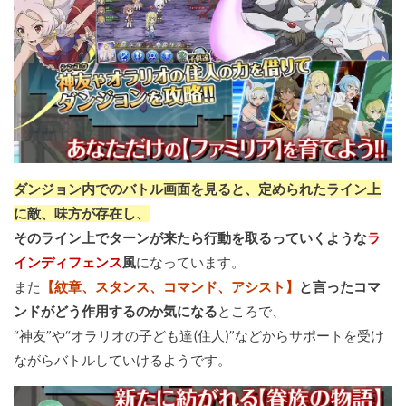
ダンジョン内でのバトル画面を見ると、定められたライン上
に敵、味方が存在し、
そのライン上でターンが来たら行動を取るっていくような
ラ
インディフェンス
風
になっています。
また
【紋章、スタンス、コマンド、アシスト】
と言ったコマ
ンドがどう作用するのか気になる
ところで、
“神友”や“オラリオの子ども達(住人)”などからサポートを受け
ながらバトルしていけるようです。