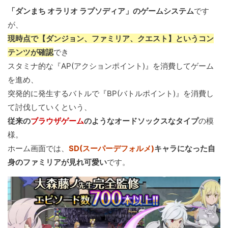
「ダンまち オラリオ ラプソディア」のゲームシステム
です
が、
現時点で【ダンジョン、ファミリア、クエスト】というコン
テンツが確認
でき
スタミナ的な『AP(アクションポイント)』を消費してゲーム
を進め、
突発的に発生するバトルで『BP(バトルポイント)』を消費し
て討伐していくという、
従来の
ブラウザゲーム
のようなオードソックスなタイプ
の模
様。
ホーム画面では、
SD(スーパーデフォルメ)
キャラになった自
身のファミリアが見れ可愛い
です。