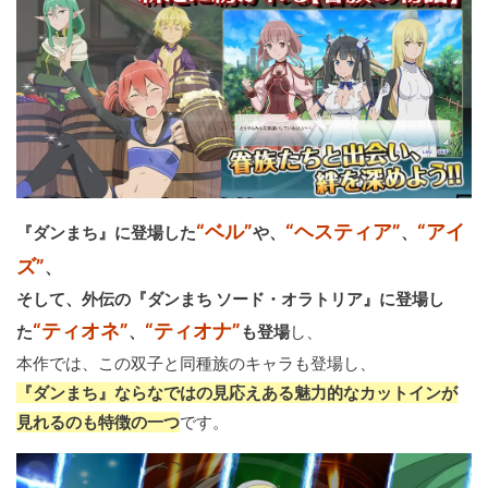
“ベル”
“ヘスティア”
“アイ
『ダンまち』に登場した
や、
、
ズ”
、
そして、外伝の『ダンまち ソード・オラトリア』に登場し
“ティオネ”
“ティオナ”
た
、
も登場
し、
本作では、この双子と同種族のキャラも登場し、
『ダンまち』ならなではの見応えある魅力的なカットインが
見れるのも特徴の一つ
です。