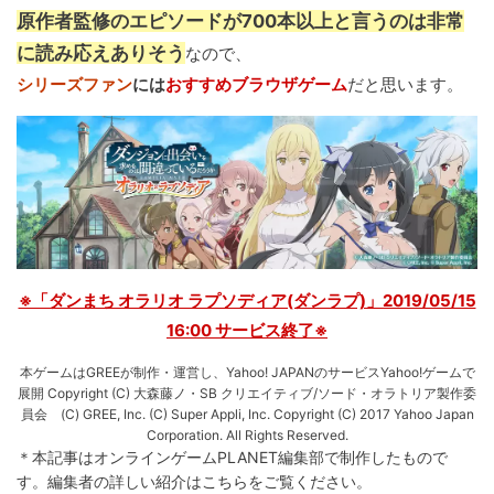
原作者監修のエピソードが700本以上と言うのは非常
に読み応えありそう
なので、
シリーズファン
には
おすすめブラウザゲーム
だと思います。
※「ダンまち オラリオ ラプソディア(ダンラプ)」2019/05/15
16:00 サービス終了※
本ゲームはGREEが制作・運営し、Yahoo! JAPANのサービスYahoo!ゲームで
展開 Copyright (C) 大森藤ノ・SB クリエイティブ/ソード・オラトリア製作委
員会 (C) GREE, Inc. (C) Super Appli, Inc. Copyright (C) 2017 Yahoo Japan
Corporation. All Rights Reserved.
＊本記事はオンラインゲームPLANET編集部で制作したもので
す。
編集者の詳しい紹介は
こちら
をご覧ください。