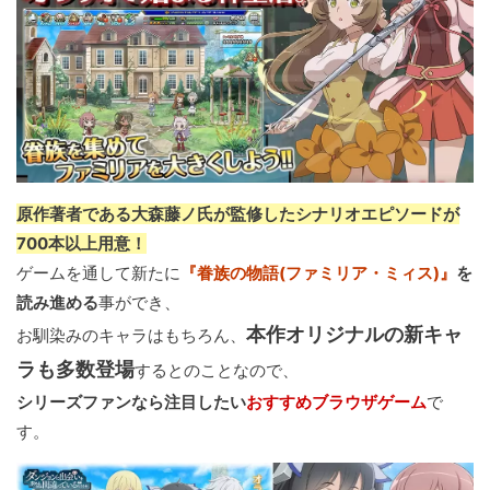
原作著者である大森藤ノ氏が監修したシナリオエピソードが
700本以上用意！
ゲームを通して新たに
『眷族の物語(ファミリア・ミィス)』
を
読み進める
事ができ、
本作オリジナルの新キャ
お馴染みのキャラはもちろん、
ラも多数登場
するとのことなので、
シリーズファンなら注目したい
おすすめブラウザゲーム
で
す。