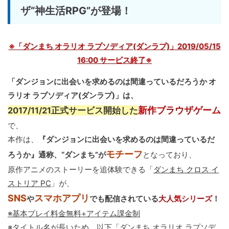
ザ“神生活RPG”が登場！
※「ダンまち オラリオ ラプソディア(ダンラプ)」2019/05/15
16:00 サービス終了※
「ダンジョンに出会いを求めるのは間違っているだろうか オ
ラリオ ラプソディア(ダンラプ)」は、
新作ブラウザゲーム
2017/11/21正式サービス開始した
で、
本作は、
『ダンジョンに出会いを求めるのは間違っているだ
モチーフ
ろうか』通称、“ダンまち”が
となっており、
原作アニメのストーリーを追体験できる「
ダンまち クロス イ
ストリア PC
」が、
SNS
スマホアプリ
や
でも配信されている
大人気シリーズ
！
※基本プレイ料金無料+アイテム課金制
※タイトル名が長いため、以下「ダンまち オラリオ ラプソデ