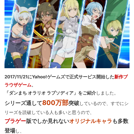
2017/11/21にYahoo!ゲームズで正式サービス開始した
新作ブ
ラウザゲーム
、
「ダンまち オラリオ ラプソディア」をご紹介
しました。
800万部
シリーズ通して
突破
しているので、すでにシ
リーズを読破している人も多いと思うので、
ブラゲー
版でしか見れない
オリジナルキャラ
も多数
登場
し、