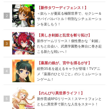
【新作タワーディフェンス！】
＜奴ら＞が蔓延る極限世界で、セクシー＆
2
サバイバルバトル！特別なシチュエーショ
ンを楽しもう！
【美しき剣姫と乱世を斬り拓け】
新作ゲームリリース！個性豊かな「剣姫」
3
たちと出会い、武應学園塾を舞台に巻き起
こる新たな戦いへ！
【薬屋の娘が、宮中を揺るがす】
総勢35名を超えるキャラが登場！TVアニ
4
メ『薬屋のひとりごと』のシミュレーショ
ンゲーム！
【のんびり異世界ライフ！】
5
新作育成RPGリリース！スマートフォンと
ともに異世界で新たな人生をスタート！