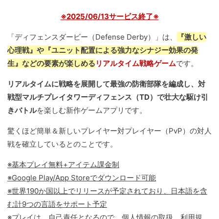
※2025/06/13サービス終了※
「ディフェンスダービー（Defense Derby）」は、
『激しい
心理戦』や『ユニット配置による強力なシナジー効果の発
生』などの要素が楽しめる
リアルタイム戦略ゲーム
です。
リアルタイムに戦略を展開して最強の防衛部隊を編成し、対
戦型マルチプレイタワーディフェンス（TD）で壮大な駆け引
きバトル
を楽しむ新作ゲームアプリです。
驚くほど簡単＆新しいプレイヤー対プレイヤー（PvP）の対人
戦を確立しているとのことです。
※基本プレイ無料+アイテム課金制
※Google Play/App Storeでダウンロード可能
※世界190か国以上でリリースが予定されており、日本語を含
む計9つの言語をサポート予定
※プレイは、自己責任となるので、個人情報の取扱、利用規