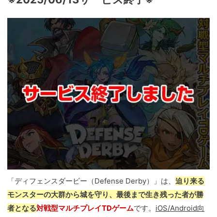
「ディフェンスダービー（Defense Derby）」は、
迫り来る
モンスターの大群から城を守り、最後まで生き残った者が勝
者となる
対戦型マルチプレイTDゲーム
です。
iOS/Android向