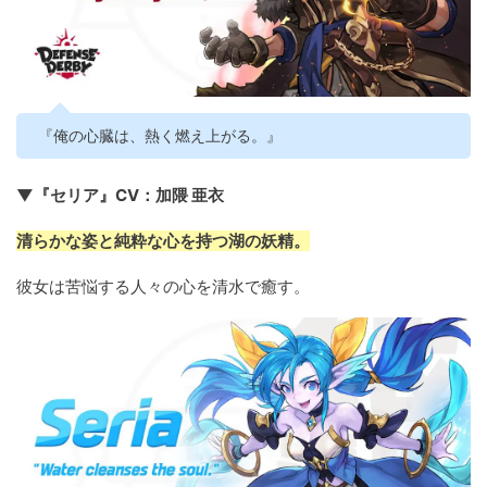
『俺の心臓は、熱く燃え上がる。』
▼『セリア』CV：加隈 亜衣
清らかな姿と純粋な心を持つ湖の妖精。
彼女は苦悩する人々の心を清水で癒す。