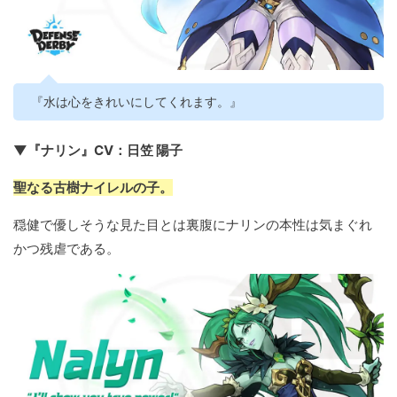
『水は心をきれいにしてくれます。』
▼『ナリン』CV：日笠 陽子
聖なる古樹ナイレルの子。
穏健で優しそうな見た目とは裏腹にナリンの本性は気まぐれ
かつ残虐である。