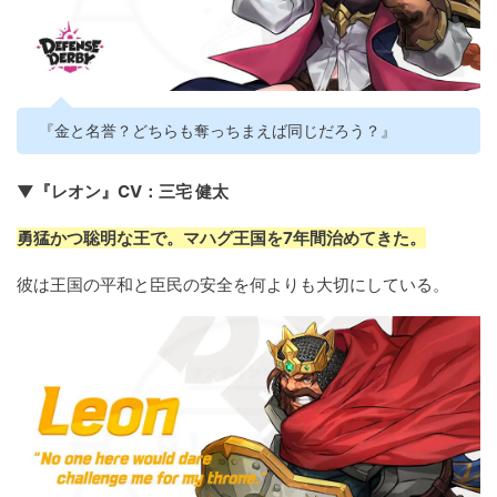
『金と名誉？どちらも奪っちまえば同じだろう？』
▼『レオン』CV：三宅 健太
勇猛かつ聡明な王で。マハグ王国を7年間治めてきた。
彼は王国の平和と臣民の安全を何よりも大切にしている。