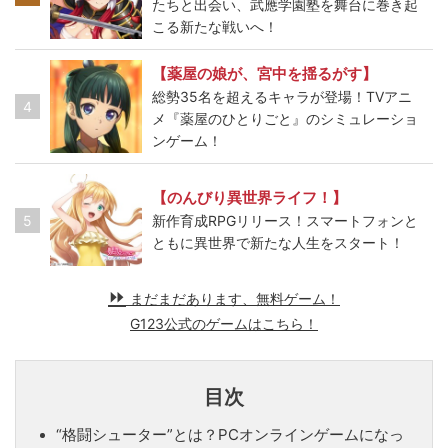
たちと出会い、武應学園塾を舞台に巻き起
こる新たな戦いへ！
【薬屋の娘が、宮中を揺るがす】
総勢35名を超えるキャラが登場！TVアニ
4
メ『薬屋のひとりごと』のシミュレーショ
ンゲーム！
【のんびり異世界ライフ！】
5
新作育成RPGリリース！スマートフォンと
ともに異世界で新たな人生をスタート！
まだまだあります、無料ゲーム！
G123公式のゲームはこちら！
目次
“格闘シューター”とは？PCオンラインゲームになっ