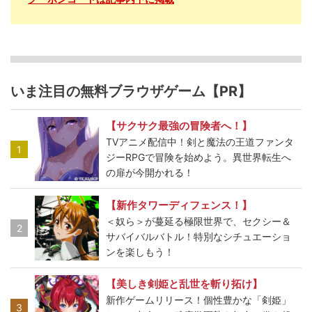
いま注目の無料ブラウザゲーム【PR】
【サクサク最強の冒険者へ！】
TVアニメ配信中！剣と魔法の王道ファンタ
1
ジーRPGで冒険を始めよう。異世界転生へ
の扉が今開かれる！
【新作タワーディフェンス！】
＜奴ら＞が蔓延る極限世界で、セクシー＆
2
サバイバルバトル！特別なシチュエーショ
ンを楽しもう！
【美しき剣姫と乱世を斬り拓け】
新作ゲームリリース！個性豊かな「剣姫」
3