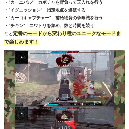
・“カーニバル” カボチャを背負って玉入れを行う
・“イグニッション” 指定地点を爆破する
・“カーゴキャプチャー” 補給物資の争奪戦を行う
・“チキン” ニワトリを集め、数と時間を競う
定番のモードから変わり種のユニークなモードま
など
で楽しめます！