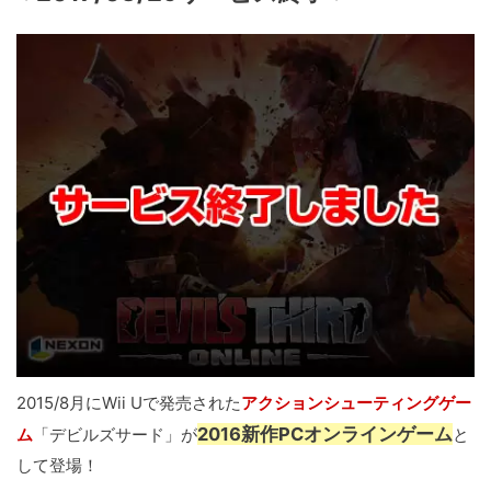
2015/8月にWii Uで発売された
アクションシューティングゲー
2016新作PCオンラインゲーム
ム
「デビルズサード」が
と
して登場！