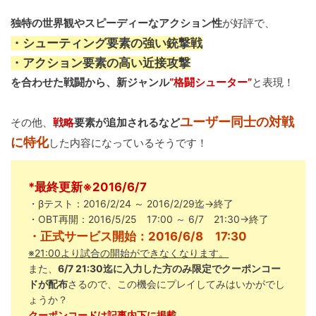
独特の世界観やスピーディーなアクション性
が好評で、
・シューティング要素の強い銃撃戦
・アクション要素の高い近接攻撃
を合わせた戦闘から、新ジャンル
“格闘シューター”
と表現！
ユーザー同士の対戦
その他、
戦略
要素が追加されるなど
に特化
した内容になっているそうです！
*最終更新※2016/6/7
・βテスト：2016/2/24 ～ 2016/2/29迄→終了
・OBT再開：2016/5/25 17:00 ～ 6/7 21:30→終了
・正式サービス開始：2016/6/8 17:30
※21:00より試合の開始ができなくなります。
また、
6/7 21:30迄に入力した方のみ限定でクーポンコー
ドが配布
さるので、この機会にプレイしてみはいかがでし
ょうか？
クーポンコードは記事内下に掲載