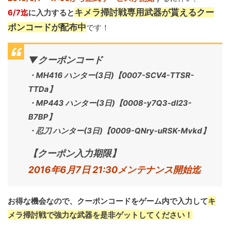
キメラ掃討戦専用武器が貰えるクー
6/7迄
に入力すると
ポンコードが配布中
です！
▼クーポンコード
・MH416 ハンター(3日)【0007-SCV4-TTSR-
TTDa】
・MP443 ハンター(3日)【0008-y7Q3-dI23-
B7BP】
・忍刀 ハンター(3日)【0009-QNry-uRSK-Mvkd】
【クーポン入力期限】
2016年6月7日 21:30メンテナンス開始迄
お得な機会なので、
クーポンコードをゲーム内で入力して
キ
メラ掃討戦で強力な武器を是非ゲットしてください！