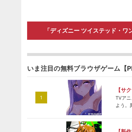
「ディズニー ツイステッド・ワ
いま注目の無料ブラウザゲーム【P
【サク
1
TVア
よう。
【新作