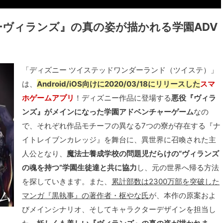
ヴィランズ』の真の姿が描かれる学園ADV
「ディズニー ツイステッドワンダーランド（ツイステ）」
は、
Android/iOS向けに2020/03/18にリリースした
スマ
ホゲームアプリ
！ディズニー作品に登場する
悪役『ヴィラ
ンズ』がメインになった学園アドベンチャーゲーム
なの
で、それぞれ作品モチーフの異なる7つの寮が存在する『ナ
イトレイブンカレッジ』を舞台に、異世界に召喚された主
人公となり、
魔法士養成学校の問題児だらけの“ヴィランズ
の魂を持つ”学園生徒達と共に協力
し、元の世界へ帰る方法
を探していきます。また、
累計部数は2300万部を突破した
マンガ『黒執事』の著作者・枢やな氏
が、本作の原案およ
びメインシナリオ、そしてキャラクターデザインを担当し