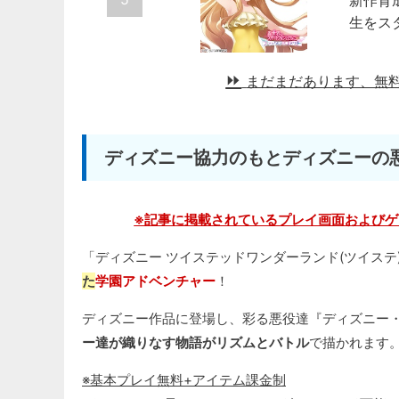
新作育
生をス
まだまだあります、無
ディズニー協力のもとディズニーの
※記事に掲載されているプレイ画面およびゲ
「ディズニー ツイステッドワンダーランド(ツイステ
た
学園アドベンチャー
！
ディズニー作品に登場し、彩る悪役達『ディズニー
ー達が織りなす物語がリズムとバトル
で描かれます
※基本プレイ無料+アイテム課金制