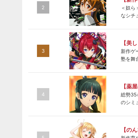
2
＜奴ら
なシチ
【美し
3
新作ゲ
塾を舞
【薬屋
4
総勢3
のシミ
【のん
5