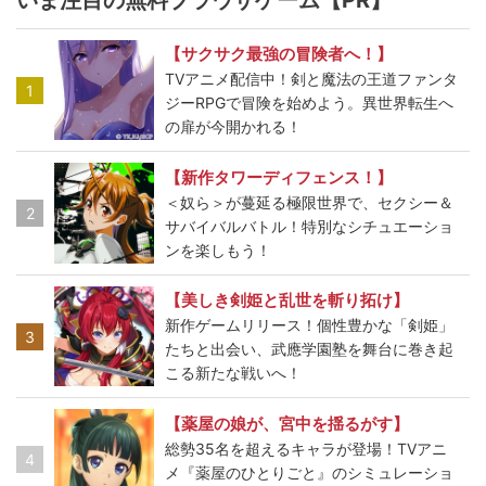
いま注目の無料ブラウザゲーム【PR】
【サクサク最強の冒険者へ！】
TVアニメ配信中！剣と魔法の王道ファンタ
1
ジーRPGで冒険を始めよう。異世界転生へ
の扉が今開かれる！
【新作タワーディフェンス！】
＜奴ら＞が蔓延る極限世界で、セクシー＆
2
サバイバルバトル！特別なシチュエーショ
ンを楽しもう！
【美しき剣姫と乱世を斬り拓け】
新作ゲームリリース！個性豊かな「剣姫」
3
たちと出会い、武應学園塾を舞台に巻き起
こる新たな戦いへ！
【薬屋の娘が、宮中を揺るがす】
総勢35名を超えるキャラが登場！TVアニ
4
メ『薬屋のひとりごと』のシミュレーショ