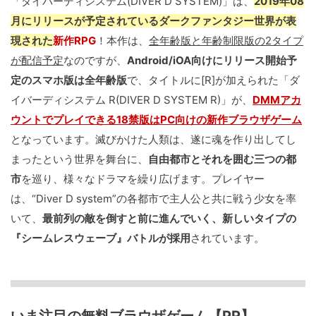
「ダイバーディシステム(DIVER D SYSTEM)」は、
2019年08
月にリリースが予定されているダークファンタジー世界が表
現された
新作RPG
！本作は、
全年齢版と年齢制限版の2タイプ
が配信予定
なのですが、
Android/iOA向けにリリース開始予
定のスマホ版は全年齢版
で、タイトルに[R]が加えられた「ダ
イバーディシステム R(DIVER D SYSTEM R)」が、
DMMアカ
ウントでプレイできる18禁版はPC向けの新作ブラウザゲーム
となっています。滅びかけた人類は、遂に魂を作り出してし
まったという世界を舞台に、
自由都市とそれを囲む三つの都
市
を巡り、様々なドラマを繰り広げます。プレイヤー
は、“Diver D system”の各都市で主人公と共に戦う少女を率
いて、
最前列の敵を倒すと前に進んでいく、新しいタイプの
『シームレスウェーブ』バトルが採用
されています。