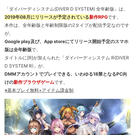
「ダイバーディシステム(DIVER D SYSTEM) 全年齢版」は、
2019年08月にリリースが予定されている
新作RPG
です。
本作は、全年齢版と年齢制限版の2タイプが配信予定なのです
が、
Google play及び、App storeにてリリース開始予定のスマホ
版は全年齢版
で、
タイトルに[R]が加えられた「ダイバーディシステム R(DIVER
D SYSTEM R)」が、
DMMアカウントでプレイできる、いわゆる18禁となるPC向
けの
新作ブラウザゲーム
です。
※基本プレイ無料+アイテム課金制