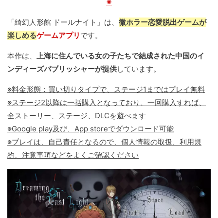
※
「綺幻人形館 ドールナイト」は、
微ホラー恋愛脱出ゲームが
楽しめる
ゲームアプリ
です。
本作は、
上海に住んでいる女の子たちで結成された中国のイ
ンディーズパブリッシャーが提供
しています。
※料金形態：買い切りタイプで、ステージ1まではプレイ無料
※ステージ2以降は一括購入となっており、一回購入すれば、
全ストーリー、ステージ、DLCを遊べます
※Google play及び、App storeでダウンロード可能
※プレイは、自己責任となるので、個人情報の取扱、利用規
約、注意事項などをよくご確認ください