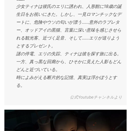
少女ティナは彼氏のエリに誘われ、人形館に18歳の誕
生日をお祝いにきた。しかし、一見ロマンチックなデ
ートに、危険やウソの匂いが漂う……意外のラブレタ
ー、オッドアイの黒猫、言葉に深い意味を感じさせら
れる観光客、近づく足音、そして……エリが送りよう
とするプレゼント。
謎の停電、エリの失踪、ティナは彼を探す旅に出る。
一方、真っ黒な回廊から、ひそかに見えた人影もどん
どんと近づいている。
時によみがえる断片的な記憶、真実は浮かぼうとす
る。
公式Youtubeチャンネルより