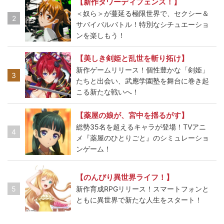
【新作タワーディフェンス！】
＜奴ら＞が蔓延る極限世界で、セクシー＆
2
サバイバルバトル！特別なシチュエーショ
ンを楽しもう！
【美しき剣姫と乱世を斬り拓け】
新作ゲームリリース！個性豊かな「剣姫」
3
たちと出会い、武應学園塾を舞台に巻き起
こる新たな戦いへ！
【薬屋の娘が、宮中を揺るがす】
総勢35名を超えるキャラが登場！TVアニ
4
メ『薬屋のひとりごと』のシミュレーショ
ンゲーム！
【のんびり異世界ライフ！】
5
新作育成RPGリリース！スマートフォンと
ともに異世界で新たな人生をスタート！