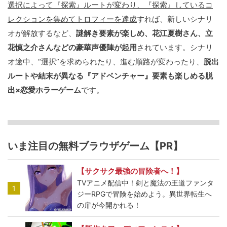
選択によって『探索』ルートが変わり、『探索』しているコ
レクションを集めてトロフィーを達成
すれば、新しいシナリ
オが解放するなど、
謎解き要素が楽しめ、花江夏樹さん、立
花慎之介さんなどの豪華声優陣が起用
されています。シナリ
オ途中、“選択”を求められたり、進む順路が変わったり、
脱出
ルートや結末が異なる『アドベンチャー』要素も楽しめる脱
出×恋愛ホラーゲーム
です。
いま注目の無料ブラウザゲーム【PR】
【サクサク最強の冒険者へ！】
TVアニメ配信中！剣と魔法の王道ファンタ
1
ジーRPGで冒険を始めよう。異世界転生へ
の扉が今開かれる！