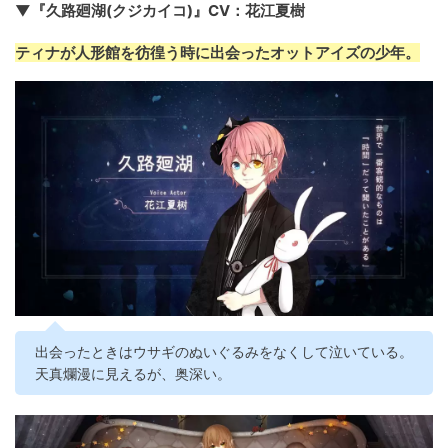
▼『久路廻湖(クジカイコ)』CV：花江夏樹
ティナが人形館を彷徨う時に出会ったオットアイズの少年。
出会ったときはウサギのぬいぐるみをなくして泣いている。
天真爛漫に見えるが、奥深い。