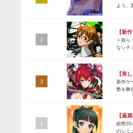
よう。
【新作
2
＜奴ら
なシチ
【美し
3
新作ゲ
塾を舞
【薬屋
4
総勢3
のシミ