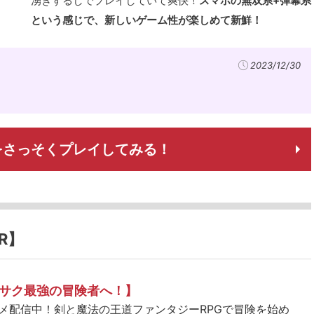
湧きするしでプレイしていて爽快！
スマホの無双系+弾幕系
という感じで、新しいゲーム性が楽しめて新鮮！
2023/12/30
をさっそくプレイしてみる！
R】
サク最強の冒険者へ！】
ニメ配信中！剣と魔法の王道ファンタジーRPGで冒険を始め