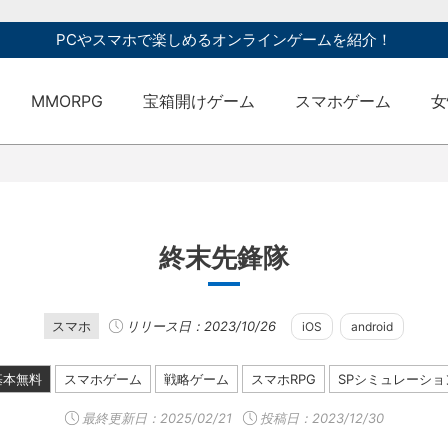
PCやスマホで楽しめるオンラインゲームを紹介！
MMORPG
宝箱開けゲーム
スマホゲーム
女
終末先鋒隊
スマホ
リリース日：2023/10/26
iOS
android
基本無料
スマホゲーム
戦略ゲーム
スマホRPG
SPシミュレーショ
最終更新日：
2025/02/21
投稿日：2023/12/30