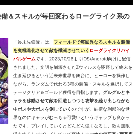
装備＆スキルが毎回変わるローグライク系の
「終末先鋒隊」は、
フィールドで毎回異なるスキル＆装備
を究極進化させて敵を殲滅させていく
ローグライクサバイ
バルゲーム
です。
2023/10/26よりiOS/Android向けに配信
されました。文明を崩壊させたZウィルスを駆逐して終末を
生き延びるという近未来世界を舞台に、ヒーローを操作し
ながら、ランダムで代わる3種の装備・スキルを選択してス
テージクリア＆ゴールド獲得を目指します。
グルグルとキ
ャラを移動させて敵を回避しつつも攻撃を繰り出しながら
中ボスや大ボスを倒していく
のですが、結構な刹那的な世
界なのにキャラがむっちゃ可愛いというギャップも良かっ
たです。プレイしていくとどんどん強くなるし、敵も無限