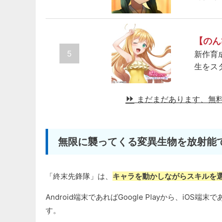
【のん
5
新作育
生をス
まだまだあります、無
無限に襲ってくる変異生物を放射能
「終末先鋒隊」は、
キャラを動かしながらスキルを
Android端末であればGoogle Playから、iOS
す。