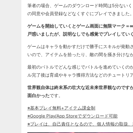
筆者の場合、ゲームのダウンロード時間は5分ない
の同意や会員登録などなくすぐにプレイできました
ゲームを開始していくとゲーム画面に無限マーク＝
戸惑いましたが、説明なしでも感覚でプレイしてい
ゲームはキャラを動かすだけで勝手にスキルが発動
いので、アイテムを拾ったり、敵の間を掻き分けな
最初のバトルでどんな感じでバトルを進めていくの
ル完了後は育成やキャラ獲得方法などのチュートリ
世界観自体は終末系の壮大な近未来世界観なのです
面白かった
です。
※基本プレイ無料+アイテム課金制
※Google Play/App Storeでダウンロード可能
※プレイは、自己責任となるので、個人情報の取扱