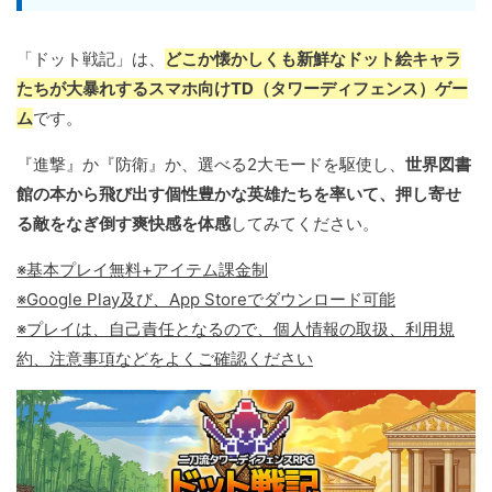
「ドット戦記」は、
どこか懐かしくも新鮮なドット絵キャラ
たちが大暴れするスマホ向けTD（タワーディフェンス）ゲー
ム
です。
『進撃』か『防衛』か、選べる2大モードを駆使し、
世界図書
館の本から飛び出す個性豊かな英雄たちを率いて、押し寄せ
る敵をなぎ倒す爽快感を体感
してみてください。
※基本プレイ無料+アイテム課金制
※Google Play及び、App Storeでダウンロード可能
※プレイは、自己責任となるので、個人情報の取扱、利用規
約、注意事項などをよくご確認ください