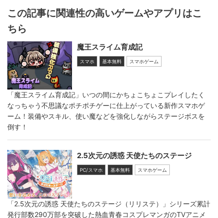
この記事に関連性の高いゲームやアプリはこ
ちら
魔王スライム育成記
スマホ
基本無料
スマホゲーム
「魔王スライム育成記」いつの間にかちょこちょこプレイしたく
なっちゃう不思議なポチポチゲーに仕上がっている新作スマホゲ
ーム！装備やスキル、使い魔などを強化しながらステージボスを
倒す！
2.5次元の誘惑 天使たちのステージ
PC/スマホ
基本無料
スマホゲーム
「2.5次元の誘惑 天使たちのステージ（リリステ）」シリーズ累計
発行部数290万部を突破した熱血青春コスプレマンガのTVアニメ