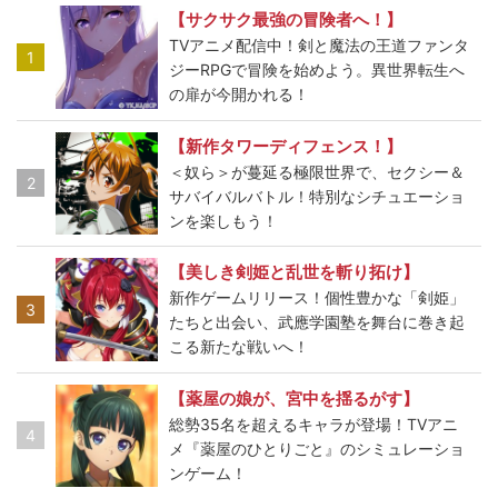
【サクサク最強の冒険者へ！】
TVアニメ配信中！剣と魔法の王道ファンタ
1
ジーRPGで冒険を始めよう。異世界転生へ
の扉が今開かれる！
【新作タワーディフェンス！】
＜奴ら＞が蔓延る極限世界で、セクシー＆
2
サバイバルバトル！特別なシチュエーショ
ンを楽しもう！
【美しき剣姫と乱世を斬り拓け】
新作ゲームリリース！個性豊かな「剣姫」
3
たちと出会い、武應学園塾を舞台に巻き起
こる新たな戦いへ！
【薬屋の娘が、宮中を揺るがす】
総勢35名を超えるキャラが登場！TVアニ
4
メ『薬屋のひとりごと』のシミュレーショ
ンゲーム！