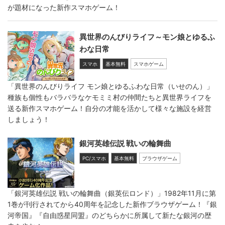
が題材になった新作スマホゲーム！
異世界のんびりライフ～モン娘とゆるふ
わな日常
スマホ
基本無料
スマホゲーム
「異世界のんびりライフ モン娘とゆるふわな日常（いせのん）」
種族も個性もバラバラなケモミミ村の仲間たちと異世界ライフを
送る新作スマホゲーム！自分の才能を活かして様々な施設を経営
しましょう！
銀河英雄伝説 戦いの輪舞曲
PC/スマホ
基本無料
ブラウザゲーム
「銀河英雄伝説 戦いの輪舞曲（銀英伝ロンド）」1982年11月に第
1巻が刊行されてから40周年を記念した新作ブラウザゲーム！『銀
河帝国』『自由惑星同盟』のどちらかに所属して新たな銀河の歴