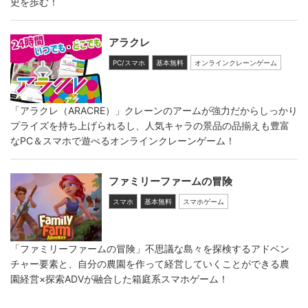
史を歩む！
アラクレ
PC/スマホ
基本無料
オンラインクレーンゲーム
「アラクレ（ARACRE）」クレーンのアームが強力だからしっかり
プライズを持ち上げられるし、人気キャラの景品の品揃えも豊富
なPC＆スマホで遊べるオンラインクレーンゲーム！
ファミリーファームの冒険
スマホ
基本無料
スマホゲーム
「ファミリーファームの冒険」不思議な島々を探検するアドベン
チャー要素と、自分の農園を作って経営していくことができる農
園経営×探索ADVが融合した箱庭系スマホゲーム！