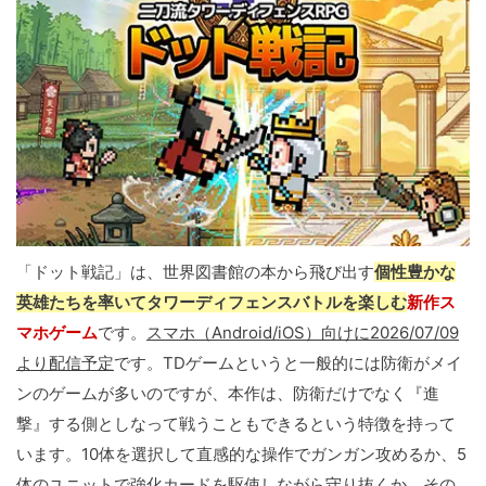
「ドット戦記」は、世界図書館の本から飛び出す
個性豊かな
英雄たちを率いてタワーディフェンスバトルを楽しむ
新作ス
マホゲーム
です。
スマホ（Android/iOS）向けに2026/07/09
より配信予定
です。TDゲームというと一般的には防衛がメイ
ンのゲームが多いのですが、本作は、防衛だけでなく『進
撃』する側としなって戦うこともできるという特徴を持って
います。10体を選択して直感的な操作でガンガン攻めるか、5
体のユニットで強化カードを駆使しながら守り抜くか、その