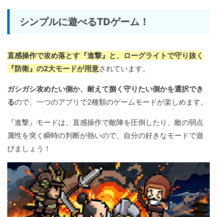
シンプルに遊べるTDゲーム！
直感操作で攻め落とす『進撃』と、ローグライトで守り抜く
『防衛』の2大モードが用意
されています。
ガシガシ攻めたい側か、耐えて捌く守りたい側かを選択でき
る
ので、一つのアプリで2種類のゲームモードが楽しめます。
『進撃』モードは、直感操作で敵陣を圧倒したり、敵の弱点
属性を突く瞬時の判断が熱いので、自分の好きなモードで遊
びましょう！