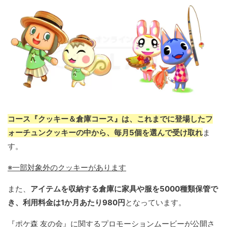
コース『クッキー＆倉庫コース』は、これまでに登場したフ
ォーチュンクッキーの中から、毎月5個を選んで受け取れ
ま
す。
※一部対象外のクッキーがあります
また、
アイテムを収納する倉庫に家具や服を5000種類保管で
き、利用料金は1か月あたり980円
となっています。
『ポケ森 友の会』に関するプロモーションムービーが公開さ