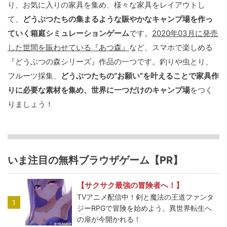
り、お気に入りの家具を集め、様々な家具をレイアウトし
て、
どうぶつたちの集まるような賑やかなキャンプ場を作っ
ていく箱庭シミュレーションゲーム
です。
2020年03月に発売
した世間を賑わせている『あつ森』
など、スマホで楽しめる
『どうぶつの森シリーズ』作品の一つです。釣りや虫とり、
フルーツ採集、
どうぶつたちの“お願い”を叶えることで家具作
りに必要な素材を集め、世界に一つだけのキャンプ場
をつく
りましょう！
いま注目の無料ブラウザゲーム【PR】
【サクサク最強の冒険者へ！】
TVアニメ配信中！剣と魔法の王道ファンタ
1
ジーRPGで冒険を始めよう。異世界転生へ
の扉が今開かれる！