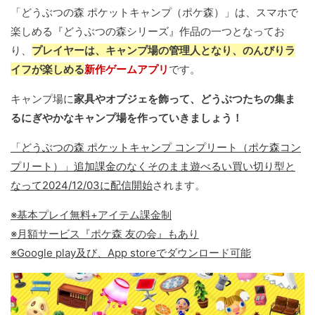
「どうぶつの森 ポケットキャンプ（ポケ森）」は、スマホで
楽しめる『どうぶつの森シリーズ』作品の一つとなってお
り、
プレイヤーは、キャンプ場の管理人となり、のんびりラ
イフが楽しめる
新作ゲームアプリ
です。
キャンプ場に
家具やオブジェを飾って、どうぶつたちの集ま
るにぎやかなキャンプ場を作っていきましょう！
「どうぶつの森 ポケットキャンプ コンプリート（ポケ森コン
プリート）」追加課金のなくそのまま遊べるい買い切り型と
なって2024/12/03に配信開始
されます。
※基本プレイ無料+アイテム課金制
※月額サービス『ポケ森 友の会』もあり
※Google play及び、App storeでダウンロード可能