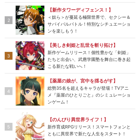
【新作タワーディフェンス！】
＜奴ら＞が蔓延る極限世界で、セクシー＆
2
サバイバルバトル！特別なシチュエーショ
ンを楽しもう！
【美しき剣姫と乱世を斬り拓け】
新作ゲームリリース！個性豊かな「剣姫」
3
たちと出会い、武應学園塾を舞台に巻き起
こる新たな戦いへ！
【薬屋の娘が、宮中を揺るがす】
総勢35名を超えるキャラが登場！TVアニ
4
メ『薬屋のひとりごと』のシミュレーショ
ンゲーム！
【のんびり異世界ライフ！】
5
新作育成RPGリリース！スマートフォンと
ともに異世界で新たな人生をスタート！