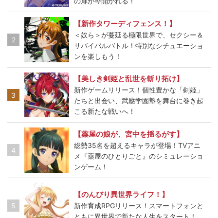
の扉が今開かれる！
【新作タワーディフェンス！】
＜奴ら＞が蔓延る極限世界で、セクシー＆
2
サバイバルバトル！特別なシチュエーショ
ンを楽しもう！
【美しき剣姫と乱世を斬り拓け】
新作ゲームリリース！個性豊かな「剣姫」
3
たちと出会い、武應学園塾を舞台に巻き起
こる新たな戦いへ！
【薬屋の娘が、宮中を揺るがす】
総勢35名を超えるキャラが登場！TVアニ
4
メ『薬屋のひとりごと』のシミュレーショ
ンゲーム！
【のんびり異世界ライフ！】
5
新作育成RPGリリース！スマートフォンと
ともに異世界で新たな人生をスタート！