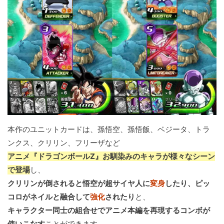
本作のユニットカードは、孫悟空、孫悟飯、ベジータ、トラ
ンクス、クリリン、フリーザなど
アニメ『ドラゴンボールZ』お馴染みのキャラが様々なシーン
で登場
し、
クリリンが倒されると悟空が超サイヤ人に
変身
したり、ピッ
コロがネイルと融合して
強化
されたり
と、
キャラクター同士の組合せでアニメ本編を再現するコンボが
使いこなす
ことができます。