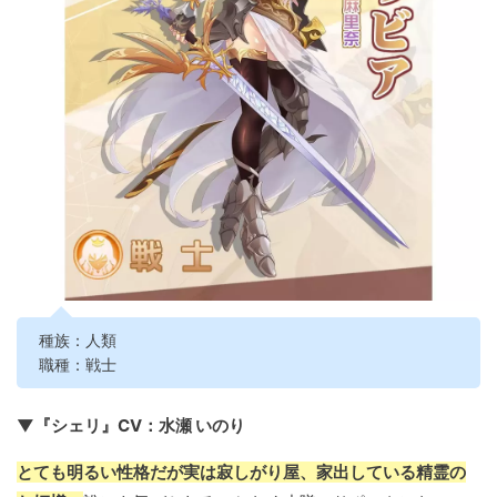
種族：人類
職種：戦士
▼『シェリ』CV：水瀬 いのり
とても明るい性格だが実は寂しがり屋、家出している精霊の