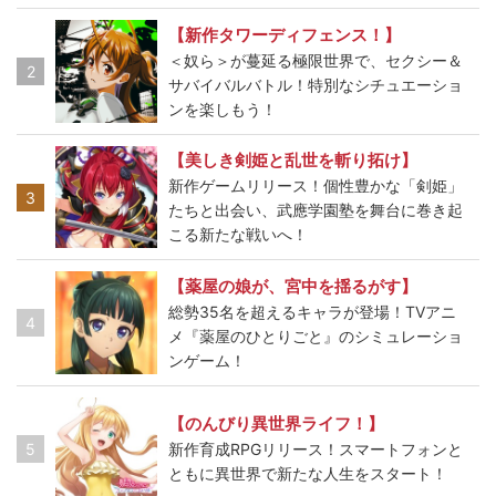
【新作タワーディフェンス！】
＜奴ら＞が蔓延る極限世界で、セクシー＆
2
サバイバルバトル！特別なシチュエーショ
ンを楽しもう！
【美しき剣姫と乱世を斬り拓け】
新作ゲームリリース！個性豊かな「剣姫」
3
たちと出会い、武應学園塾を舞台に巻き起
こる新たな戦いへ！
【薬屋の娘が、宮中を揺るがす】
総勢35名を超えるキャラが登場！TVアニ
4
メ『薬屋のひとりごと』のシミュレーショ
ンゲーム！
【のんびり異世界ライフ！】
5
新作育成RPGリリース！スマートフォンと
ともに異世界で新たな人生をスタート！