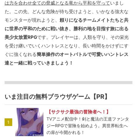
は力を合わせ全ての脅威となる竜から平和を守って
いまし
た。この先、どんな危険が待ち受けようと、いかなる強大な
モンスターが現れようと、
頼りになるチームメイトたちと共
に世界の平和のために戦い抜き、勝利の地を目指す旅に出る
美少女放置RPG
です。プレイヤーは、人類を守り、その栄光
を受け継いでいくハントレスとなり、長い時間をかけずにす
ぐに強くなれる
簡単操作のオートバトルで可愛いハントレス
達と一緒に戦っていきましょう！
いま注目の無料ブラウザゲーム【PR】
【サクサク最強の冒険者へ！】
TVアニメ配信中！剣と魔法の王道ファンタ
1
ジーRPGで冒険を始めよう。異世界転生へ
の扉が今開かれる！