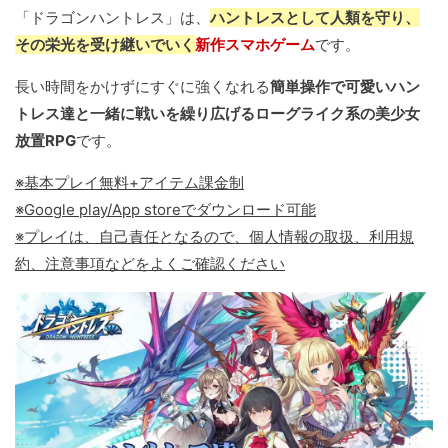
「ドラゴンハントレス」は、
ハントレスとして人類を守り、
その栄光を受け継いでいく
新作スマホゲーム
です。
長い時間をかけずにすぐに強くなれる
簡単操作で可愛いハン
トレス達と一緒に戦いを繰り広げるローグライク系の美少女
放置RPG
です。
※基本プレイ無料+アイテム課金制
※Google play/App storeでダウンロード可能
※プレイは、自己責任となるので、個人情報の取扱、利用規
約、注意事項などをよくご確認ください