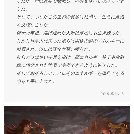
したが、自然資源を酷使し、環境を破壊し続けていま
した。
そしていつしかこの世界の資源は枯渇し、生命に危機
を及ぼしました。
何十万年後、逃げ遅れた人類は果敢にも生き残った。
しかし科学力は失った彼らは実験の際のエネルギーに
影響され、体には変化が舞い降りた。
彼らの体は長い年月を掛け、高エネルギー粒子や放射
線に汚染された地表で生存できるように進化した。
そしておそろしいことにそのエネルギーを操作できる
力をも手に入れた。
Youtubeより