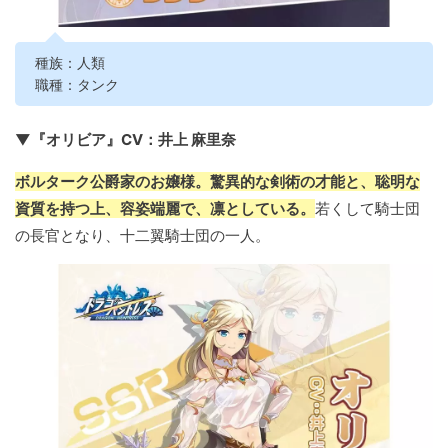
種族：人類
職種：タンク
▼『オリビア』CV：井上 麻里奈
ボルターク公爵家のお嬢様。驚異的な剣術の才能と、聡明な
資質を持つ上、容姿端麗で、凛としている。
若くして騎士団
の長官となり、十二翼騎士団の一人。