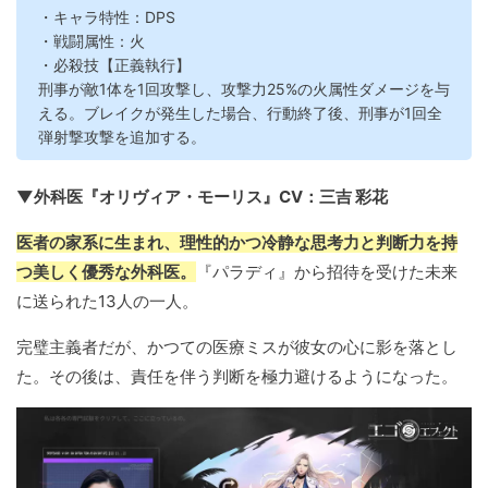
・キャラ特性：DPS
・戦闘属性：火
・必殺技【正義執行】
刑事が敵1体を1回攻撃し、攻撃力25%の火属性ダメージを与
える。ブレイクが発生した場合、行動終了後、刑事が1回全
弾射撃攻撃を追加する。
▼外科医『オリヴィア・モーリス』CV：三吉 彩花
医者の家系に生まれ、理性的かつ冷静な思考力と判断力を持
つ美しく優秀な外科医。
『パラディ』から招待を受けた未来
に送られた13人の一人。
完璧主義者だが、かつての医療ミスが彼女の心に影を落とし
た。その後は、責任を伴う判断を極力避けるようになった。