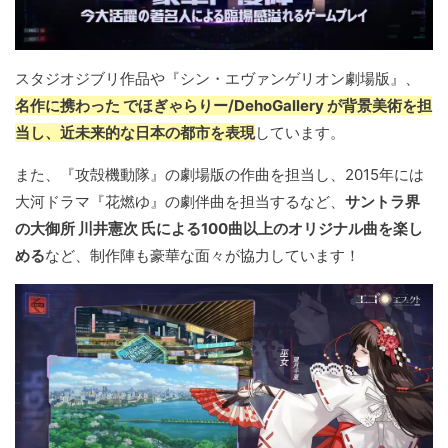
スタジオジブリ作品や『シン・エヴァンゲリオン劇場版』、
名作に携わった でほぎゃらりー/DehoGallery が背景美術を担
当し、近未来的な日本の都市を表現
しています。
また、『攻殻機動隊』の劇場版の作曲を担当し、2015年には
大河ドラマ『花燃ゆ』の劇伴曲を担当するなど、
サントラ界
の大御所 川井憲次 氏による100曲以上のオリジナル曲を楽し
める
など、制作陣も豪華な面々が協力しています！