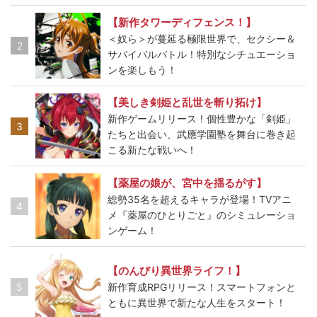
【新作タワーディフェンス！】
＜奴ら＞が蔓延る極限世界で、セクシー＆
2
サバイバルバトル！特別なシチュエーショ
ンを楽しもう！
【美しき剣姫と乱世を斬り拓け】
新作ゲームリリース！個性豊かな「剣姫」
3
たちと出会い、武應学園塾を舞台に巻き起
こる新たな戦いへ！
【薬屋の娘が、宮中を揺るがす】
総勢35名を超えるキャラが登場！TVアニ
4
メ『薬屋のひとりごと』のシミュレーショ
ンゲーム！
【のんびり異世界ライフ！】
5
新作育成RPGリリース！スマートフォンと
ともに異世界で新たな人生をスタート！