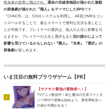
然未来の世界に飛ばされ、
運命の非線形物語が描かれた激動
の群像劇が描かれた『職人』をテーマにしたRPG
です。
『CHAC市』は、SOULシステムを利用し、AR及びMRをコン
トロールすることで、最もスマートで便利な生活を楽しむこ
とが可能です。プレイヤーの選択は、他人の人生に影響を与
えますが、プレイヤーの人生と選択もまた
別の誰かによって
影響を受けているかもしれない『職人』『未来』『選択』の
群像劇
が楽しめます。
いま注目の無料ブラウザゲーム【PR】
【サクサク最強の冒険者へ！】
TVアニメ配信中！剣と魔法の王道ファンタ
1
ジーRPGで冒険を始めよう。異世界転生へ
の扉が今開かれる！