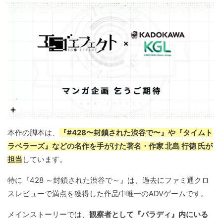
本作の脚本は、
『#428〜封鎖された渋谷で〜』や『タイムト
ラベラーズ』などの名作を手がけた著名・作家 北島 行徳 氏が
担当
しています。
特に『428 ～封鎖された渋谷で～』は、過去にファミ通クロ
スレビューで満点を獲得した作品中唯一のADVゲームです。
メインストーリーでは、
観察者として『パラディ』内にいる