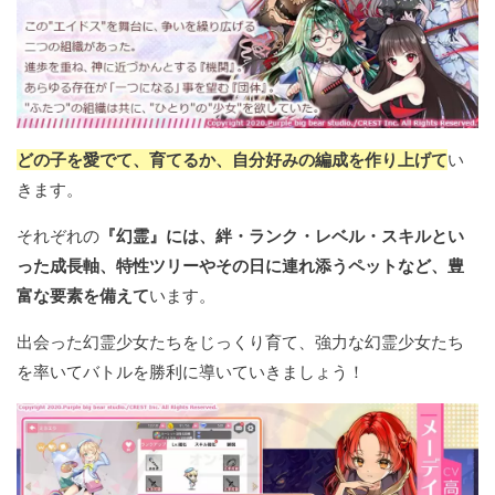
どの子を愛でて、育てるか、自分好みの編成を作り上げて
い
きます。
それぞれの
『幻霊』には、絆・ランク・レベル・スキルとい
った成長軸、特性ツリーやその日に連れ添うペットなど、豊
富な要素を備えて
います。
出会った幻霊少女たちをじっくり育て、強力な幻霊少女たち
を率いてバトルを勝利に導いていきましょう！