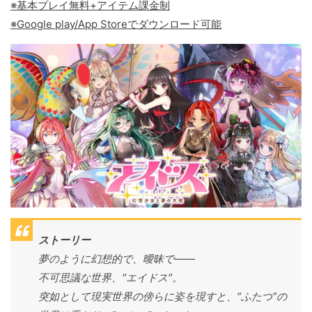
※基本プレイ無料+アイテム課金制
※Google play/App Storeでダウンロード可能
ストーリー
夢のように幻想的で、曖昧で――
不可思議な世界、″エイドス″。
突如として現実世界の傍らに姿を現すと、″ふたつ″の