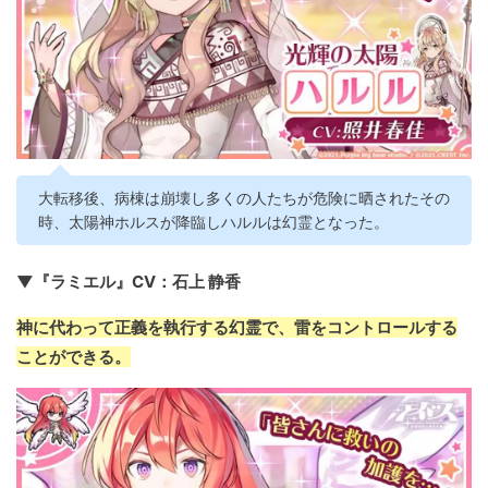
大転移後、病棟は崩壊し多くの人たちが危険に晒されたその
時、太陽神ホルスが降臨しハルルは幻霊となった。
▼『ラミエル』CV：石上 静香
神に代わって正義を執行する幻霊で、雷をコントロールする
ことができる。