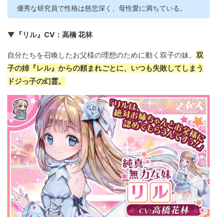
優秀な研究員で性格は慈悲深く、母性愛に満ちている。
▼『リル』CV：高橋 花林
自分たちを召喚したお父様の理想のために動く双子の妹。
双
子の姉『レル』からの頼まれごとに、いつも失敗してしまう
ドジっ子の幻霊。