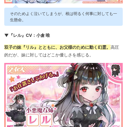
そのためよく泣いてしまうが、根は明るく何事に対しても一
生懸命。
▼『レル』CV：小倉 唯
双子の妹『リル』とともに、お父様のために動く幻霊。
高圧
的だが、妹に対してはどこか優しさを感じる。