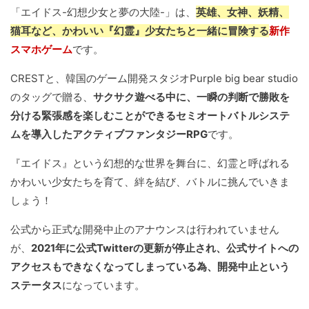
「エイドス-幻想少女と夢の大陸-」は、
英雄、女神、妖精、
猫耳など、かわいい『幻霊』少女たちと一緒に冒険する
新作
スマホゲーム
です。
CRESTと、韓国のゲーム開発スタジオPurple big bear studio
のタッグで贈る、
サクサク遊べる中に、一瞬の判断で勝敗を
分ける緊張感を楽しむことができるセミオートバトルシステ
ムを導入したアクティブファンタジーRPG
です。
『エイドス』という幻想的な世界を舞台に、幻霊と呼ばれる
かわいい少女たちを育て、絆を結び、バトルに挑んでいきま
しょう！
公式から正式な開発中止のアナウンスは行われていません
が、
2021年に公式Twitterの更新が停止され、公式サイトへの
アクセスもできなくなってしまっている為、開発中止という
ステータス
になっています。