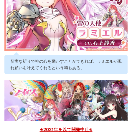
切実な祈りで神の心を動かすことができれば、ラミエルが現
れ願いを叶えてくれるという噂もある。
※2021年を以て開発中止※