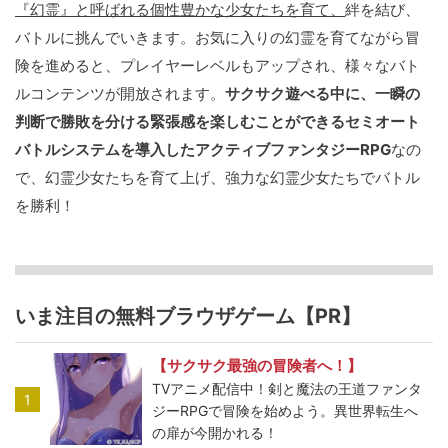
『幻霊』と呼ばれる個性豊かな少女たちを育て、
絆を結び、
バトルに挑んでいきます。お気に入りの幻霊を育てながら冒
険を進めると、プレイヤーレベルもアップされ、様々なバト
ルコンテンツが開放されます。
サクサク遊べる中に、一瞬の
判断で勝敗を分ける緊張感を楽しむことができるセミオート
バトルシステムを導入したアクティブファンタジーRPG
なの
で、幻霊少女たちを育て上げ、強力な幻霊少女たちでバトル
を勝利！
いま注目の無料ブラウザゲーム【PR】
【サクサク最強の冒険者へ！】
TVアニメ配信中！剣と魔法の王道ファンタ
1
ジーRPGで冒険を始めよう。異世界転生へ
の扉が今開かれる！