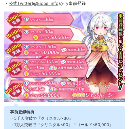
・
公式Twitter(@Eidos_info)
から事前登録
事前登録特典
・5千人突破で『クリスタル×30』
・1万人突破で『クリスタル×90』『ゴールド×50,000』