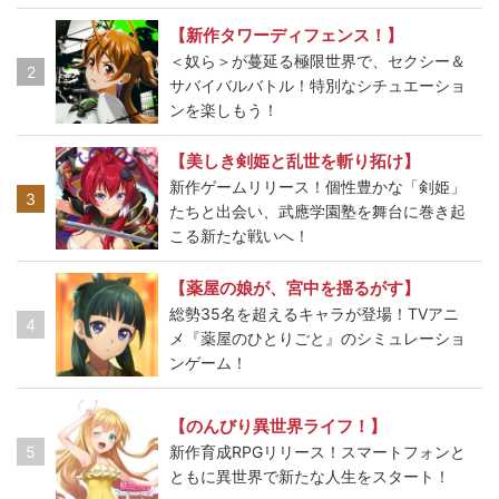
【新作タワーディフェンス！】
＜奴ら＞が蔓延る極限世界で、セクシー＆
2
サバイバルバトル！特別なシチュエーショ
ンを楽しもう！
【美しき剣姫と乱世を斬り拓け】
新作ゲームリリース！個性豊かな「剣姫」
3
たちと出会い、武應学園塾を舞台に巻き起
こる新たな戦いへ！
【薬屋の娘が、宮中を揺るがす】
総勢35名を超えるキャラが登場！TVアニ
4
メ『薬屋のひとりごと』のシミュレーショ
ンゲーム！
【のんびり異世界ライフ！】
5
新作育成RPGリリース！スマートフォンと
ともに異世界で新たな人生をスタート！