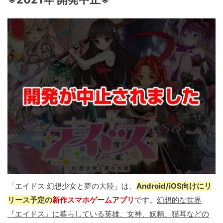
「エイドス 幻想少女と夢の大陸」は、
Android/iOS向けにリ
リース予定の
新作スマホゲームアプリ
です。
幻想的な世界
『エイドス』に暮らしている英雄、女神、妖精、猫耳などの