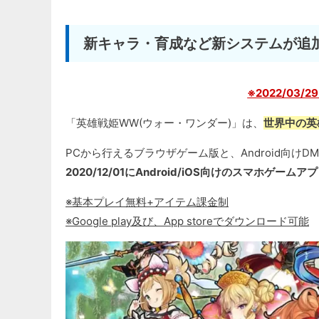
新キャラ・育成など新システムが追
※2022/03/
「英雄戦姫WW(ウォー・ワンダー)」は、
世界中の英
PCから行えるブラウザゲーム版と、Android向けD
2020/12/01にAndroid/iOS向けのスマホゲーム
※基本プレイ無料+アイテム課金制
※Google play及び、App storeでダウンロード可能