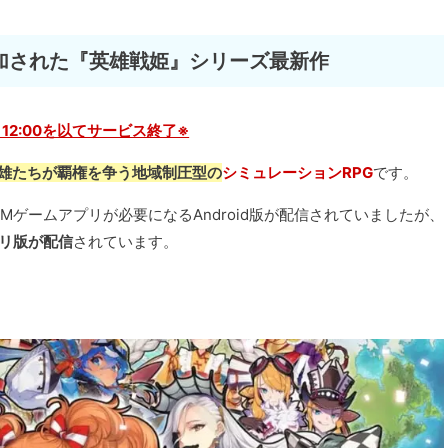
加された『英雄戦姫』シリーズ最新作
29 12:00を以てサービス終了※
雄たちが覇権を争う地域制圧型の
シミュレーションRPG
です。
MMゲームアプリが必要になるAndroid版が配信されていましたが、
アプリ版が配信
されています。