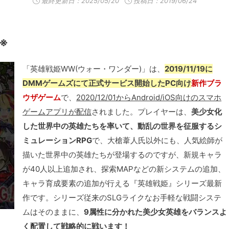
最終更新日：
2025/05/20
投稿日：2019/06/24
了※
「英雄戦姫WW(ウォー・ワンダー)」は、
2019/11/19に
DMMゲームズにて正式サービス開始したPC向け
新作ブラ
ウザゲーム
で、
2020/12/01からAndroid/iOS向けのスマホ
ゲームアプリが配信
されました。プレイヤーは、
美少女化
した世界中の英雄たちを率いて、動乱の世界を征服するシ
ミュレーションRPG
で、大槍葦人氏以外にも、人気絵師が
描いた世界中の英雄たちが登場するのですが、新規キャラ
が40人以上追加され、探索MAPなどの新システムの追加、
キャラ育成要素の追加が行える『英雄戦姫』シリーズ最新
作です。シリーズ従来のSLGライクなお手軽な戦闘システ
ムはそのままに、
9属性に分かれた美少女英雄をバランスよ
く配置して戦略的に戦います！