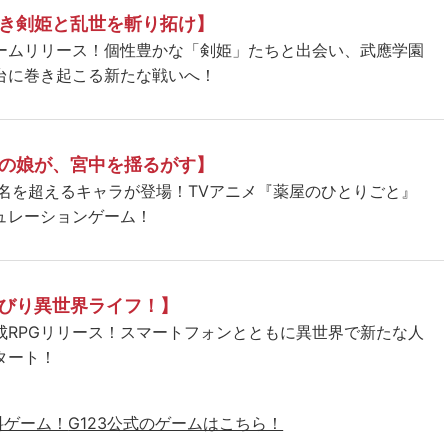
き剣姫と乱世を斬り拓け】
ームリリース！個性豊かな「剣姫」たちと出会い、武應学園
台に巻き起こる新たな戦いへ！
の娘が、宮中を揺るがす】
5名を超えるキャラが登場！TVアニメ『薬屋のひとりごと』
ュレーションゲーム！
びり異世界ライフ！】
成RPGリリース！スマートフォンとともに異世界で新たな人
タート！
料ゲーム！
G123公式のゲームはこちら！