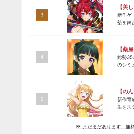
【美し
3
新作ゲ
塾を舞
【薬屋
4
総勢3
のシミ
【のん
5
新作育
生をス
まだまだあります、無