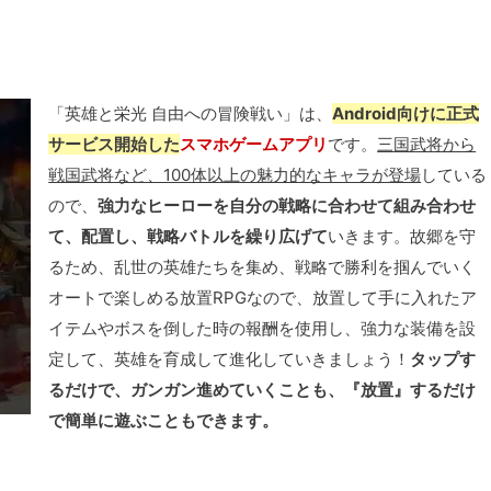
「英雄と栄光 自由への冒険戦い」は、
Android向けに正式
サービス開始した
スマホゲームアプリ
です。
三国武将から
戦国武将など、100体以上の魅力的なキャラが登場
している
ので、
強力なヒーローを自分の戦略に合わせて組み合わせ
て、配置し、戦略バトルを繰り広げて
いきます。故郷を守
るため、乱世の英雄たちを集め、戦略で勝利を掴んでいく
オートで楽しめる放置RPGなので、放置して手に入れたア
イテムやボスを倒した時の報酬を使用し、強力な装備を設
定して、英雄を育成して進化していきましょう！
タップす
るだけで、ガンガン進めていくことも、『放置』するだけ
で簡単に遊ぶこともできます。