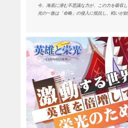
今、海底に潜む不思議な力が、この力を吸収し
光の一族は「命略」の侵入に抵抗し、戦いが始