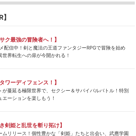
R】
サク最強の冒険者へ！】
ニメ配信中！剣と魔法の王道ファンタジーRPGで冒険を始め
異世界転生への扉が今開かれる！
タワーディフェンス！】
＞が蔓延る極限世界で、セクシー＆サバイバルバトル！特別
ュエーションを楽しもう！
き剣姫と乱世を斬り拓け】
ームリリース！個性豊かな「剣姫」たちと出会い、武應学園