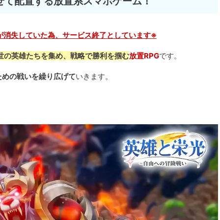
せて配置する放置系スマホゲーム！
が消失していた為、サービス終了としています※
世の英雄たちを集め、戦略で勝利を掴む
放置RPG
です。
ための戦いを繰り広げて
いきます。