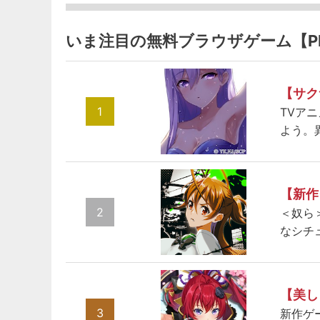
いま注目の無料ブラウザゲーム【P
【サク
1
TVア
よう。
【新作
2
＜奴ら
なシチ
【美し
3
新作ゲ