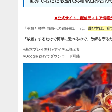
世界で名だたる歴代英雄を組み合わ
※公式サイト、配信元ストア情報
「英雄と栄光 自由への冒険戦い」は、
遊び方は、乱
『放置』するだけで簡単に遊べるので、故郷を守る
※基本プレイ無料+アイテム課金制
※Google playでダウンロード可能