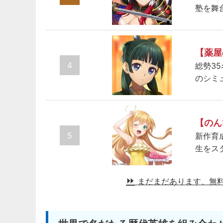
塾を舞
【薬屋
4
総勢3
のシミ
【のん
5
新作育
生をス
まだまだあります、無