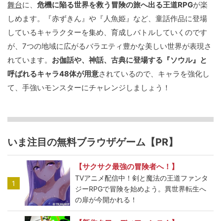
舞台
に、
危機に陥る世界を救う冒険の旅へ出る王道RPG
が楽
しめます。『赤ずきん』や『人魚姫』など、童話作品に登場
しているキャラクターを集め、育成しバトルしていくのです
が、7つの地域に広がるバラエティ豊かな美しい世界が表現さ
れています。
お伽話や、神話、古典に登場する『ソウル』と
呼ばれるキャラ48体が用意
されているので、キャラを強化し
て、手強いモンスターにチャレンジしましょう！
いま注目の無料ブラウザゲーム【PR】
【サクサク最強の冒険者へ！】
TVアニメ配信中！剣と魔法の王道ファンタ
1
ジーRPGで冒険を始めよう。異世界転生へ
の扉が今開かれる！