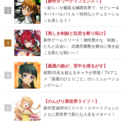
【新作タワーディフェンス！】
＜奴ら＞が蔓延る極限世界で、セクシー＆
2
サバイバルバトル！特別なシチュエーショ
ンを楽しもう！
【美しき剣姫と乱世を斬り拓け】
新作ゲームリリース！個性豊かな「剣姫」
3
たちと出会い、武應学園塾を舞台に巻き起
こる新たな戦いへ！
【薬屋の娘が、宮中を揺るがす】
総勢35名を超えるキャラが登場！TVアニ
4
メ『薬屋のひとりごと』のシミュレーショ
ンゲーム！
【のんびり異世界ライフ！】
5
新作育成RPGリリース！スマートフォンと
ともに異世界で新たな人生をスタート！