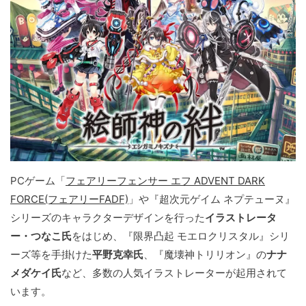
PCゲーム「
フェアリーフェンサー エフ ADVENT DARK
FORCE(フェアリーFADF)
」や『超次元ゲイム ネプテューヌ』
シリーズのキャラクターデザインを行った
イラストレータ
ー・つなこ氏
をはじめ、『限界凸起 モエロクリスタル』シリ
ーズ等を手掛けた
平野克幸氏
、『魔壊神トリリオン』の
ナナ
メダケイ氏
など、多数の人気イラストレーターが起用されて
います。