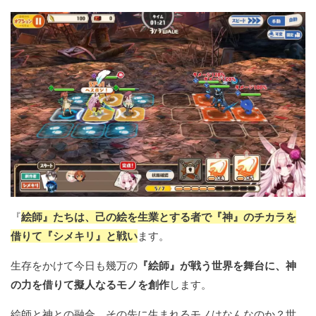
『
絵師』たちは、己の絵を生業とする者で『神』のチカラを
借りて『シメキリ』と戦い
ます。
生存をかけて今日も幾万の
『絵師』が戦う世界を舞台に、神
の力を借りて擬人なるモノを創作
します。
絵師と神との融合、その先に生まれるモノはなんなのか？世