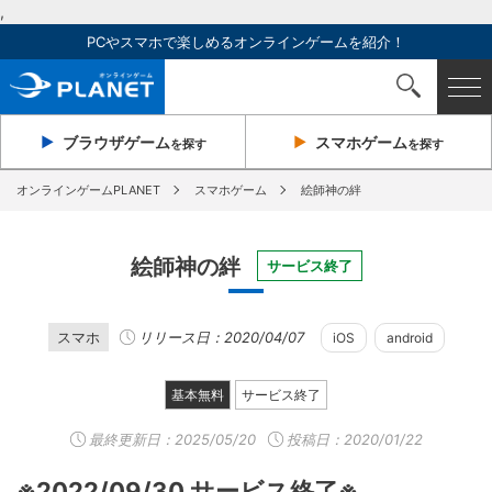
,
PCやスマホで楽しめるオンラインゲームを紹介！
ブラウザ
ゲーム
スマホ
ゲーム
を探す
を探す
オンラインゲームPLANET
スマホゲーム
絵師神の絆
絵師神の絆
サービス終了
スマホ
リリース日：2020/04/07
iOS
android
基本無料
サービス終了
最終更新日：
2025/05/20
投稿日：2020/01/22
※2022/09/30 サービス終了※