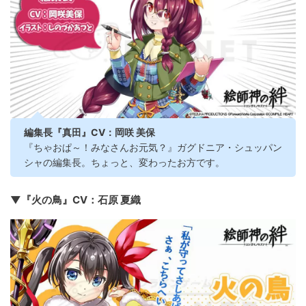
編集長『真田』CV：岡咲 美保
『ちゃおぱ～！みなさんお元気？』ガグドニア・シュッパン
シャの編集長。ちょっと、変わったお方です。
▼『火の鳥』CV：石原 夏織