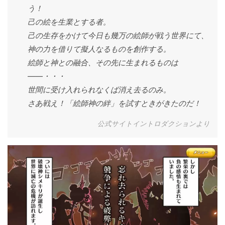
う！
己の絵を生業とする者。
己の生存をかけて今日も幾万の絵師が戦う世界にて、
神の力を借りて擬人なるものを創作する。
絵師と神との融合、その先に生まれるものは
――・・・
世間に受け入れられなくば消え去るのみ。
さあ戦え！「絵師神の絆」を試すときがきたのだ！
公式サイトイントロダクションより