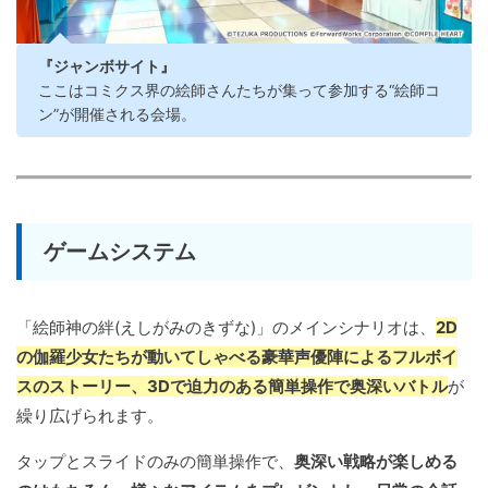
『ジャンボサイト』
ここはコミクス界の絵師さんたちが集って参加する“絵師コ
ン”が開催される会場。
ゲームシステム
「絵師神の絆(えしがみのきずな)」のメインシナリオは、
2D
の伽羅少女たちが動いてしゃべる豪華声優陣によるフルボイ
スのストーリー、3Dで迫力のある簡単操作で奥深いバトル
が
繰り広げられます。
タップとスライドのみの簡単操作で、
奥深い戦略が楽しめる