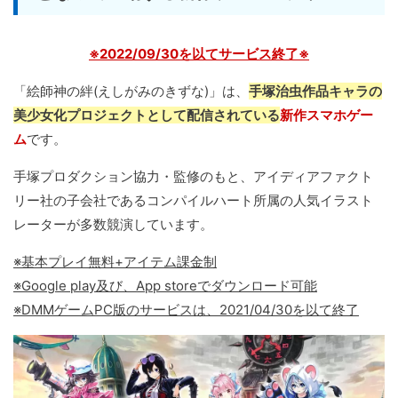
※2022/09/30を以てサービス終了※
「絵師神の絆(えしがみのきずな)」は、
手塚治虫作品キャラの
美少女化プロジェクトとして配信されている
新作スマホゲー
ム
です。
手塚プロダクション協力・監修のもと、アイディアファクト
リー社の子会社であるコンパイルハート所属の人気イラスト
レーターが多数競演しています。
※基本プレイ無料+アイテム課金制
※Google play及び、App storeでダウンロード可能
※DMMゲームPC版のサービスは、2021/04/30を以て終了