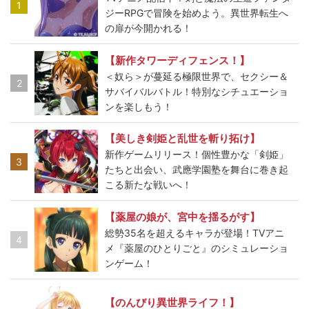
1
ジーRPGで冒険を始めよう。異世界転生へ
の扉が今開かれる！
【新作タワーディフェンス！】
＜奴ら＞が蔓延る極限世界で、セクシー＆
2
サバイバルバトル！特別なシチュエーショ
ンを楽しもう！
【美しき剣姫と乱世を斬り拓け】
新作ゲームリリース！個性豊かな「剣姫」
3
たちと出会い、武應学園塾を舞台に巻き起
こる新たな戦いへ！
【薬屋の娘が、宮中を揺るがす】
総勢35名を超えるキャラが登場！TVアニ
4
メ『薬屋のひとりごと』のシミュレーショ
ンゲーム！
【のんびり異世界ライフ！】