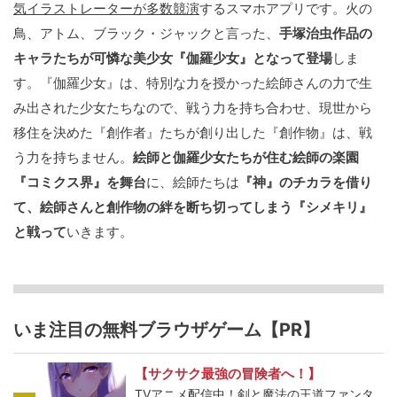
気イラストレーターが多数競演
するスマホアプリです。火の
鳥、アトム、ブラック・ジャックと言った、
手塚治虫作品の
キャラたちが可憐な美少女『伽羅少女』となって登場
しま
す。『伽羅少女』は、特別な力を授かった絵師さんの力で生
み出された少女たちなので、戦う力を持ち合わせ、現世から
移住を決めた『創作者』たちが創り出した『創作物』は、戦
う力を持ちません。
絵師と伽羅少女たちが住む絵師の楽園
『コミクス界』を舞台
に、絵師たちは
『神』のチカラを借り
て、絵師さんと創作物の絆を断ち切ってしまう『シメキリ』
と戦って
いきます。
いま注目の無料ブラウザゲーム【PR】
【サクサク最強の冒険者へ！】
TVアニメ配信中！剣と魔法の王道ファンタ