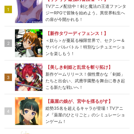
TVアニメ配信中！剣と魔法の王道ファンタ
1
ジーRPGで冒険を始めよう。異世界転生へ
の扉が今開かれる！
【新作タワーディフェンス！】
＜奴ら＞が蔓延る極限世界で、セクシー＆
2
サバイバルバトル！特別なシチュエーショ
ンを楽しもう！
【美しき剣姫と乱世を斬り拓け】
新作ゲームリリース！個性豊かな「剣姫」
3
たちと出会い、武應学園塾を舞台に巻き起
こる新たな戦いへ！
【薬屋の娘が、宮中を揺るがす】
総勢35名を超えるキャラが登場！TVアニ
4
メ『薬屋のひとりごと』のシミュレーショ
ンゲーム！