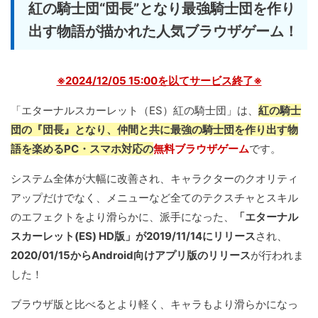
紅の騎士団“団長”となり最強騎士団を作り
出す物語が描かれた人気ブラウザゲーム！
※2024/12/05 15:00を以てサービス終了※
「エターナルスカーレット（ES）紅の騎士団」は、
紅の騎士
団の『団長』となり、仲間と共に最強の騎士団を作り出す物
語を楽めるPC・スマホ対応の
無料ブラウザゲーム
です。
システム全体が大幅に改善され、キャラクターのクオリティ
アップだけでなく、メニューなど全てのテクスチャとスキル
のエフェクトをより滑らかに、派手になった、
「エターナル
スカーレット(ES) HD版」が2019/11/14にリリース
され、
2020/01/15からAndroid向けアプリ版のリリース
が行われま
した！
ブラウザ版と比べるとより軽く、キャラもより滑らかになっ