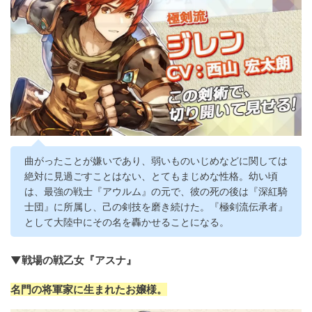
曲がったことが嫌いであり、弱いものいじめなどに関しては
絶対に見過ごすことはない、とてもまじめな性格。幼い頃
は、最強の戦士『アウルム』の元で、彼の死の後は『深紅騎
士団』に所属し、己の剣技を磨き続けた。『極剣流伝承者』
として大陸中にその名を轟かせることになる。
▼戦場の戦乙女『アスナ』
名門の将軍家に生まれたお嬢様。