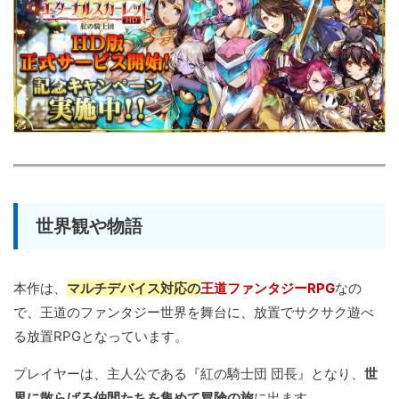
世界観や物語
本作は、
マルチデバイス対応の
王道ファンタジーRPG
なの
で、王道のファンタジー世界を舞台に、放置でサクサク遊べ
る放置RPGとなっています。
プレイヤーは、主人公である『紅の騎士団 団長』となり、
世
界に散らばる仲間たちを集めて冒険の旅
に出ます。