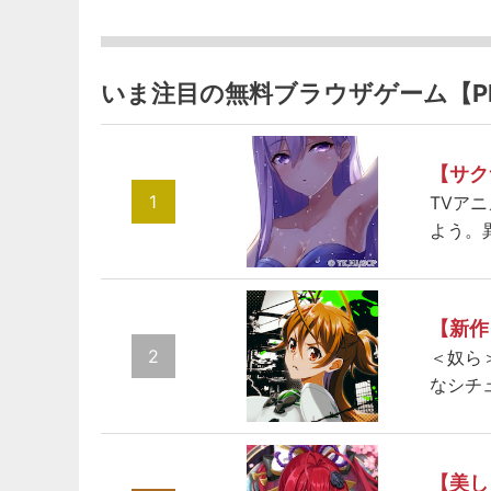
いま注目の無料ブラウザゲーム【P
【サク
1
TVア
よう。
【新作
2
＜奴ら
なシチ
【美し