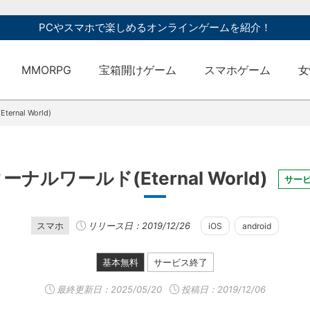
PCやスマホで楽しめるオンラインゲームを紹介！
MMORPG
宝箱開けゲーム
スマホゲーム
女
rnal World)
ーナルワールド(Eternal World)
サー
スマホ
リリース日：2019/12/26
iOS
android
基本無料
サービス終了
最終更新日：
2025/05/20
投稿日：2019/12/06