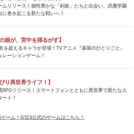
ームリリース！個性豊かな「剣姫」たちと出会い、武應学園
台に巻き起こる新たな戦いへ！
の娘が、宮中を揺るがす】
5名を超えるキャラが登場！TVアニメ『薬屋のひとりごと』
ュレーションゲーム！
びり異世界ライフ！】
成RPGリリース！スマートフォンとともに異世界で新たな人
タート！
料ゲーム！
G123公式のゲームはこちら！