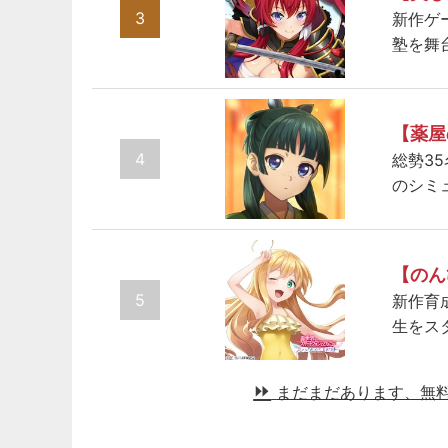
3
新作ゲ
塾を舞
【薬屋
4
総勢3
のシミ
【のん
5
新作育
生をス
まだまだあります、無