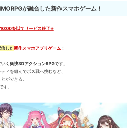
MMORPGが融合した新作スマホゲーム！
11 10:00を以てサービス終了※
ら配信した
新作スマホアプリゲーム
！
いく爽快3DアクションRPG
です。
ーティを組んでボス戦へ挑むなど、
ことができる、
です。