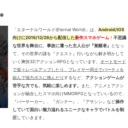
了※
「エターナルワールド(Eternal World)」は、
Android/iOS
向けに2019/12/26から配信した
新作スマホゲーム
！
不思議
な世界を舞台に、事故に遭った主人公が『覚醒者』
となっ
て、その世界の謎を『クエスト』行いながら解き明かして
いく爽快3DアクションRPGとなっています。
オートモード
で楽々レベルアップしたり、プレイヤー同士でパーティを
組んで強力ボスに挑んだり
するなど、
アクションゲームが
苦手な方でも、気軽に楽しめます。
また、アニメとアクシ
ョンが融合したスマホ向けMMORPGとなっていいるので、
『バーサーカー』、『ガンナー』、『アサシン』など
操作
していて面白い魅力溢れるユニークなキャラでバトルを制
圧
していきます。