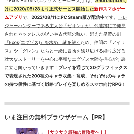
「Exos Heroes (エグゾス ヒーローズ)」は、
Android/iOS向
けに2020/05/28より正式サービス開始した
新作スマホゲー
ムアプリ
で、
2022/08/11にPC Steam版が配信中
です。
トレ
ジャーハンターである主人公『ゼオン』が、代遺跡にで発見
されたネックレスの呪いや古代龍の呪い、消えた皇帝の剣
『Exos(エグゾス)』を求め、謎を解く
ため、仲間の『アイリ
ス』や『グレン』たちと一緒に冒険を繰り広げる繰り広げる
壮大なストーリーを中心に平和なエグゾス大陸を揺るがす悪
に立ち向かっていきます！
プレイを通じて3Dグラフィックス
で表現された200種のキャラ収集・育成、それぞれのキャラ
の持つ個性に基づく戦略プレイを楽しめるスマホ向けRPG
！
いま注目の無料ブラウザゲーム【PR】
【サクサク最強の冒険者へ！】