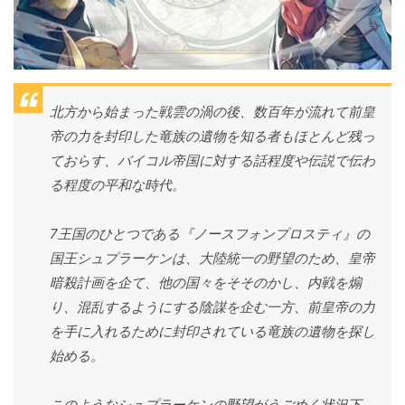
北方から始まった戦雲の渦の後、数百年が流れて前皇
帝の力を封印した竜族の遺物を知る者もほとんど残っ
ておらす、バイコル帝国に対する話程度や伝説で伝わ
る程度の平和な時代。
7王国のひとつである『ノースフォンプロスティ』の
国王シュプラーケンは、大陸統一の野望のため、皇帝
暗殺計画を企て、他の国々をそそのかし、内戦を煽
り、混乱するようにする陰謀を企む一方、前皇帝の力
を手に入れるために封印されている竜族の遺物を探し
始める。
このようなシュプラーケンの野望がうごめく状況下