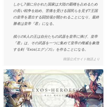
しかし7個に分かれた国家は大陸の覇権を占めるため
の長い戦争を始め、苦痛を受ける国民らを見ず7王国
の皇帝を選出する闘技場が開かれることになり、最終
勝者は皇帝『君』になる。
残りの6人の王は自分たちの武器を皇帝に捧げ、皇帝
『君』は、その武器を一つに集めて皇帝の権威を象徴
する剣『Exos(エグゾス)』を作ることになる。
韓国公式サイト物語より