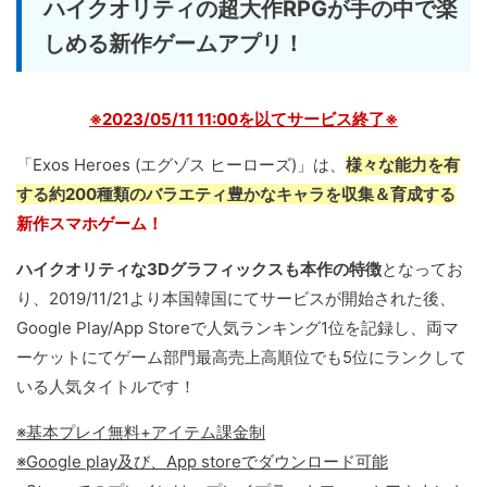
ハイクオリティの超大作RPGが手の中で楽
しめる新作ゲームアプリ！
※2023/05/11 11:00を以てサービス終了※
「Exos Heroes (エグゾス ヒーローズ)」は、
様々な能力を有
する約200種類のバラエティ豊かなキャラを収集＆育成する
新作スマホゲーム！
ハイクオリティな3Dグラフィックスも本作の特徴
となってお
り、2019/11/21より本国韓国にてサービスが開始された後、
Google Play/App Storeで人気ランキング1位を記録し、両マ
ーケットにてゲーム部門最高売上高順位でも5位にランクして
いる人気タイトルです！
※基本プレイ無料+アイテム課金制
※Google play及び、App storeでダウンロード可能