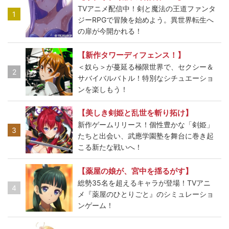
TVアニメ配信中！剣と魔法の王道ファンタ
1
ジーRPGで冒険を始めよう。異世界転生へ
の扉が今開かれる！
【新作タワーディフェンス！】
＜奴ら＞が蔓延る極限世界で、セクシー＆
2
サバイバルバトル！特別なシチュエーショ
ンを楽しもう！
【美しき剣姫と乱世を斬り拓け】
新作ゲームリリース！個性豊かな「剣姫」
3
たちと出会い、武應学園塾を舞台に巻き起
こる新たな戦いへ！
【薬屋の娘が、宮中を揺るがす】
総勢35名を超えるキャラが登場！TVアニ
4
メ『薬屋のひとりごと』のシミュレーショ
ンゲーム！