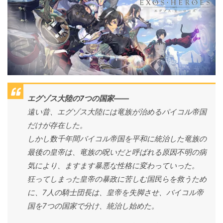
エグゾス大陸の7つの国家――
遠い昔、エグゾス大陸には竜族が治めるパイコル帝国
だけが存在した。
しかし数千年間バイコル帝国を平和に統治した竜族の
最後の皇帝は、竜族の呪いだと呼ばれる原因不明の病
気により、ますます暴悪な性格に変わっていった。
狂ってしまった皇帝の暴政に苦しむ国民らを救うため
に、7人の騎士団長は、皇帝を失脚させ、バイコル帝
国を7つの国家で分け、統治し始めた。