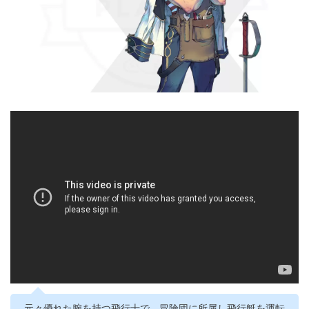
元々優れた腕を持つ飛行士で、冒険団に所属し飛行艇を運転