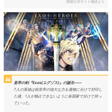
韓国公式サイト物語より
皇帝の剣『Exos(エグゾス)』の誕生――
7人の英雄は前皇帝の強大な力を遺物に分けて封印し
た後、1人が独占できないように各国家で分けて持っ
ていった。