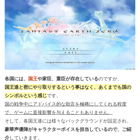
各国には、
国王
や家臣、重臣が存在している
のですが、
国王達と密にやり取りするという事はなく、あくまでも国の
シンボルという感じ
です。
国の戦争中にアドバイス的な助言を極稀にしてくれる程度
で、ゲームに直接影響を与えることもありません。
そして、各国王達には様々なバックグラウンドが設定され、
豪華声優陣がキャラクターボイスを担当しているので、ご紹
介
していきます。