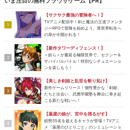
いま注目の無料ブラウザゲーム【PR】
【サクサク最強の冒険者へ！】
TVアニメ配信中！剣と魔法の王道ファンタ
1
ジーRPGで冒険を始めよう。異世界転生へ
の扉が今開かれる！
【新作タワーディフェンス！】
＜奴ら＞が蔓延る極限世界で、セクシー＆
2
サバイバルバトル！特別なシチュエーショ
ンを楽しもう！
【美しき剣姫と乱世を斬り拓け】
新作ゲームリリース！個性豊かな「剣姫」
3
たちと出会い、武應学園塾を舞台に巻き起
こる新たな戦いへ！
【薬屋の娘が、宮中を揺るがす】
総勢35名を超えるキャラが登場！TVアニ
4
メ『薬屋のひとりごと』のシミュレーショ