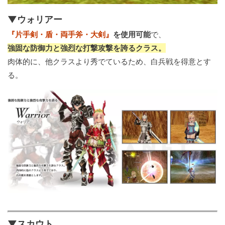
▼ウォリアー
『片手剣・盾・両手斧・大剣』
を使用可能
で、
強固な防御力と強烈な打撃攻撃を誇るクラス。
肉体的に、他クラスより秀でているため、白兵戦を得意とす
る。
▼スカウト