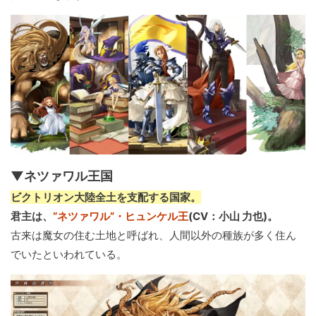
▼ネツァワル王国
ビクトリオン大陸全土を支配する国家。
君主は、
“ネツァワル”・ヒュンケル王
(CV：小山 力也)。
古来は魔女の住む土地と呼ばれ、人間以外の種族が多く住ん
でいたといわれている。