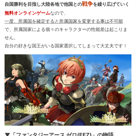
戦争
自国勝利を目指し大陸各地で他国との
を繰り広げていく
無料オンラインゲーム
なので、
一度、所属国を確定すると所属国家を変更する事は不可能
で、所属国家による個々のキャラクターの性能差は起こりま
せん。
自分の好きな国王がいる国家選択してしまって大丈夫です！
▼「ファンタジーアース ゼロ(FEZ)」の物語