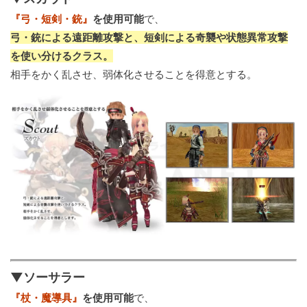
『弓・短剣・銃』
を使用可能
で、
弓・銃による遠距離攻撃と、短剣による奇襲や状態異常攻撃
を使い分けるクラス。
相手をかく乱させ、弱体化させることを得意とする。
▼ソーサラー
『杖・魔導具』
を使用可能
で、