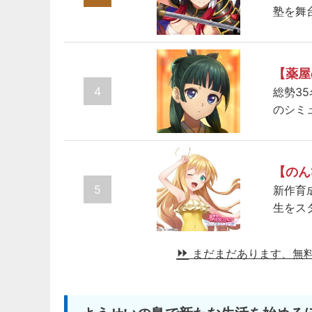
塾を舞
【薬屋
4
総勢3
のシミ
【のん
5
新作育
生をス
まだまだあります、無