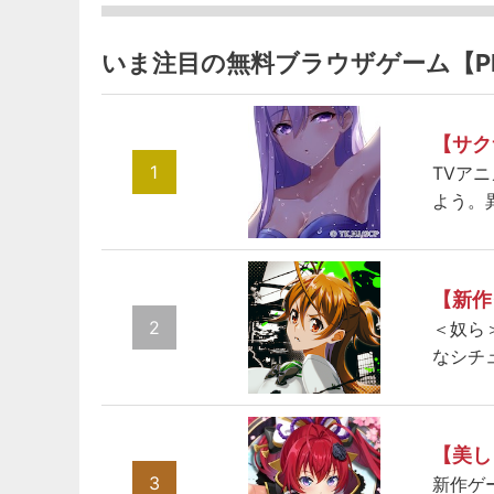
いま注目の無料ブラウザゲーム【P
【サク
1
TVア
よう。
【新作
2
＜奴ら
なシチ
【美し
3
新作ゲ