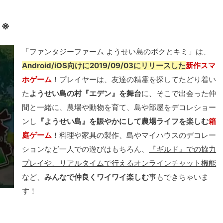
了※
「ファンタジーファーム ようせい島のボクとキミ」は、
Android/iOS向けに2019/09/03にリリースした
新作スマ
ホゲーム
！プレイヤーは、友達の精霊を探してたどり着い
た
ようせい島の村『エデン』を舞台
に、そこで出会った仲
間と一緒に、農場や動物を育て、島や部屋をデコレショー
ンし
『ようせい島』を賑やかにして農場ライフを楽しむ
箱
庭ゲーム
！料理や家具の製作、島やマイハウスのデコレー
ションなど一人での遊びはもちろん、
『ギルド』での協力
プレイや、リアルタイムで行えるオンラインチャット機能
など、
みんなで仲良くワイワイ楽しむ
事もできちゃいま
す！