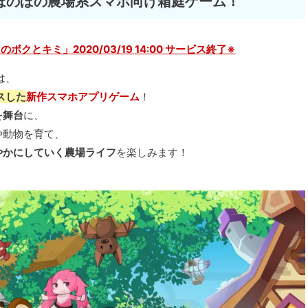
ほのぼの農場系スマホ向け箱庭ゲーム！
クとキミ」2020/03/19 14:00 サービス終了※
は、
ースした
新作スマホアプリゲーム
！
を舞台
に、
や動物を育て、
やかにしていく農場ライフ
を楽しみます！