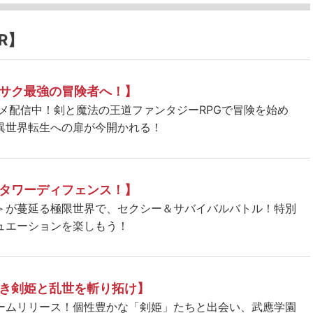
R】
サク最強の冒険者へ！】
ニメ配信中！剣と魔法の王道ファンタジーRPGで冒険を始め
異世界転生への扉が今開かれる！
タワーディフェンス！】
＞が蔓延る極限世界で、セクシー＆サバイバルバトル！特別
ュエーションを楽しもう！
き剣姫と乱世を斬り拓け】
ームリリース！個性豊かな「剣姫」たちと出会い、武應学園