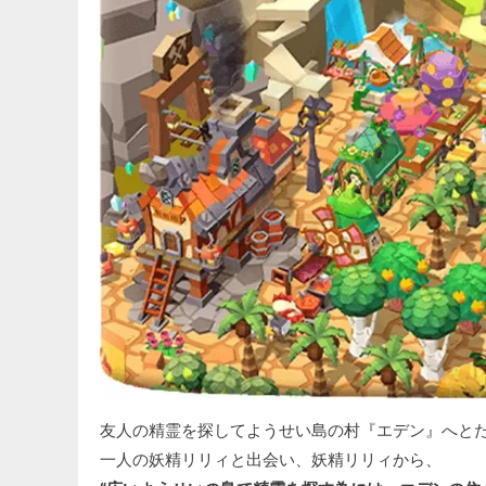
友人の精霊を探してようせい島の村『エデン』へと
一人の妖精リリィと出会い、妖精リリィから、