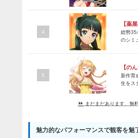
【薬屋
4
総勢3
のシミ
【のん
5
新作育
生をス
まだまだあります、無
魅力的なパフォーマンスで観客を魅