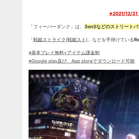
※2021/12/
「フィーバーダンク」は、
3on3などのストリート
「
戦姫ストライク(戦姫スト)
」などを手掛けている
R
※基本プレイ無料+アイテム課金制
※Google play及び、App storeでダウンロード可能