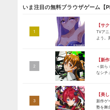
いま注目の無料ブラウザゲーム【P
【サク
1
TVア
よう。
【新作
2
＜奴ら
なシチ
【美し
3
新作ゲ
塾を舞