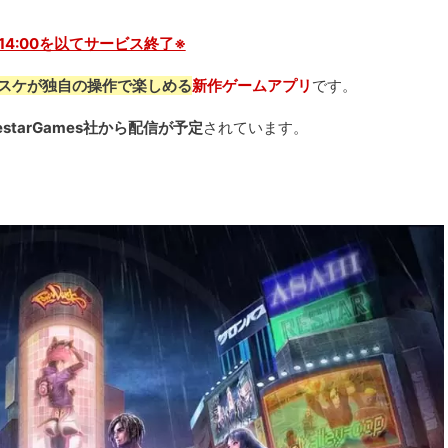
31 14:00を以てサービス終了※
バスケが独自の操作で楽しめる
新作ゲームアプリ
です。
estarGames社から配信が予定
されています。