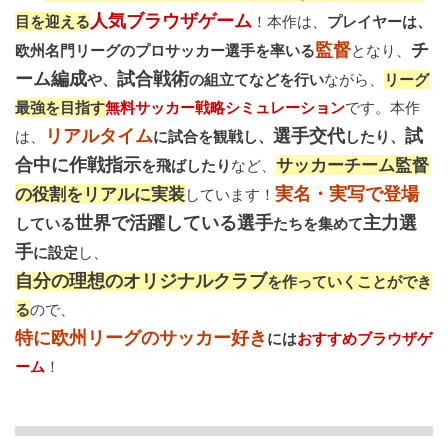
人気ブラウザゲーム
目を迎える
！本作は、
プレイヤーは、
監督
チ
欧州名門リーグのプロサッカー選手を率いる
となり、
ーム編成
試合戦術
や、
の組立てなどを行い
ながら、
リーグ
最強を目指す
無料サッカー戦略シミュレーション
です。本作
リアルタイム
選手交代
試
は、
に試合を観戦し、
したり、
合中に作戦指示
サッカーチーム監督
を飛ばしたり
など、
実名・実写で登場
の役割をリアルに実装
しています！
世界で活躍している選手
主力選
している
たちを集めて
手
に設定
し、
自分の理想のオリジナルクラブ
を作っていくことができ
る
ので、
特に欧州リーグのサッカー好き
には
おすすめブラウザゲ
ーム
！