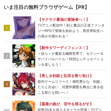
いま注目の無料ブラウザゲーム【PR】
【サクサク最強の冒険者へ！】
TVアニメ配信中！剣と魔法の王道ファンタ
1
ジーRPGで冒険を始めよう。異世界転生へ
の扉が今開かれる！
【新作タワーディフェンス！】
＜奴ら＞が蔓延る極限世界で、セクシー＆
2
サバイバルバトル！特別なシチュエーショ
ンを楽しもう！
【美しき剣姫と乱世を斬り拓け】
新作ゲームリリース！個性豊かな「剣姫」
3
たちと出会い、武應学園塾を舞台に巻き起
こる新たな戦いへ！
【薬屋の娘が、宮中を揺るがす】
総勢35名を超えるキャラが登場！TVアニ