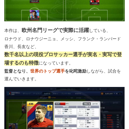
欧州名門リーグで実際に活躍
本作は、
している、
ロナウド、ロナウジーニョ、メッシ、フランク・ランパード
香川、長友など、
数千名以上の現役プロサッカー選手が実名・実写で登
場するのも特徴
になっています。
監督となり、
世界のトップ選手
を叱咤激励
しながら、試合を
運んでいきます。