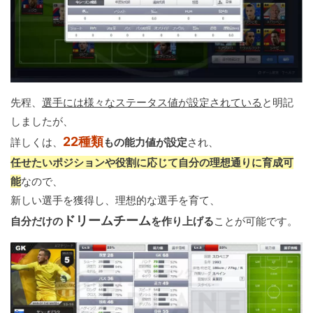
先程、
選手には様々なステータス値が設定されている
と明記
しましたが、
22種類
詳しくは、
もの能力値が設定
され、
任せたいポジションや役割に応じて自分の理想通りに育成可
能
なので、
新しい選手を獲得し、理想的な選手を育て、
ドリームチーム
自分だけの
を作り上げる
ことが可能です。