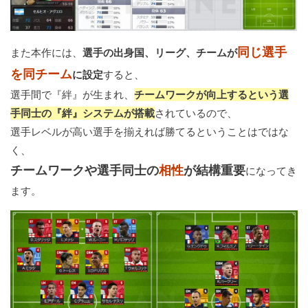
同じ選手
また本作には、
選手の出身国、リーグ、チームが
を同チーム
に設定
すると、
選手間で『絆』が生まれ、
チームワークが向上するという選
手同士の『絆』システムが搭載
されているので、
選手レベルが高い選手を揃えれば勝てるということはではな
く、
チームワークや選手同士の
相性
が結構重要
になってき
ます。