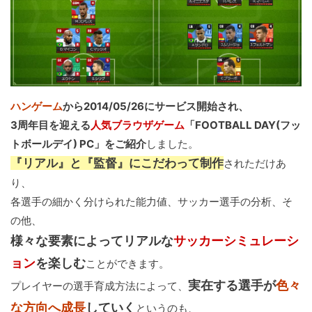
ハンゲーム
から2014/05/26にサービス開始され、
3周年目を迎える
人気ブラウザゲーム
「FOOTBALL DAY(フッ
トボールデイ) PC」をご紹介
しました。
『リアル』と『監督』にこだわって制作
されただけあ
り、
各選手の細かく分けられた能力値、サッカー選手の分析、そ
の他、
様々な要素によってリアルな
サッカーシミュレーシ
ョン
を楽しむ
ことができます。
実在する選手が
色々
プレイヤーの選手育成方法によって、
な方向へ成長
していく
というのも、