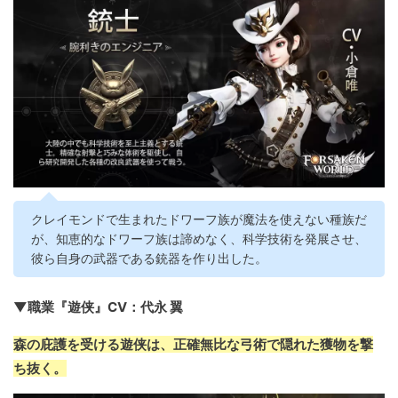
クレイモンドで生まれたドワーフ族が魔法を使えない種族だ
が、知恵的なドワーフ族は諦めなく、科学技術を発展させ、
彼ら自身の武器である銃器を作り出した。
▼職業『遊侠』CV：代永 翼
森の庇護を受ける遊侠は、正確無比な弓術で隠れた獲物を撃
ち抜く。