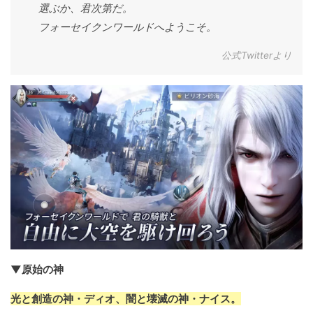
選ぶか、君次第だ。
フォーセイクンワールドへようこそ。
公式Twitterより
▼原始の神
光と創造の神・ディオ、闇と壊滅の神・ナイス。