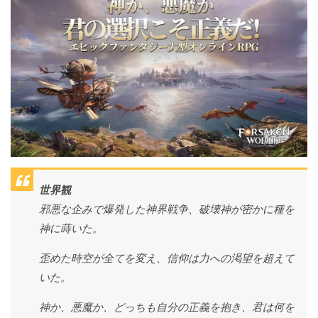
世界観
邪悪な企みで爆発した神界戦争、破壊神が密かに種を
神に蒔いた。
歪めた時空が全てを変え、信仰は力への渇望を超えて
いた。
神か、悪魔か、どっちも自分の正義を抱き、君は何を