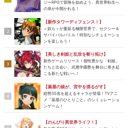
ジーRPGで冒険を始めよう。異世界転生へ
の扉が今開かれる！
【新作タワーディフェンス！】
＜奴ら＞が蔓延る極限世界で、セクシー＆
2
サバイバルバトル！特別なシチュエーショ
ンを楽しもう！
【美しき剣姫と乱世を斬り拓け】
新作ゲームリリース！個性豊かな「剣姫」
3
たちと出会い、武應学園塾を舞台に巻き起
こる新たな戦いへ！
【薬屋の娘が、宮中を揺るがす】
総勢35名を超えるキャラが登場！TVアニ
4
メ『薬屋のひとりごと』のシミュレーショ
ンゲーム！
【のんびり異世界ライフ！】