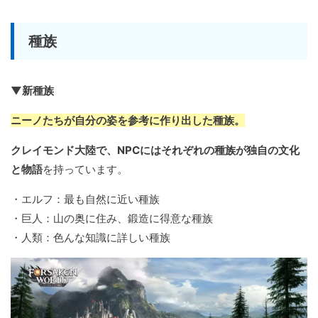
種族
▼新種族
ニーノたちが自分の姿を参考に作り出した種族。
クレイモンド大陸で、NPCにはそれぞれの種族が独自の文化
と物語
を持っています。
・エルフ：最も自然に近い種族
・巨人：山の奥に住み、鍛造に得意な種族
・人類：色んな知識に詳しい種族