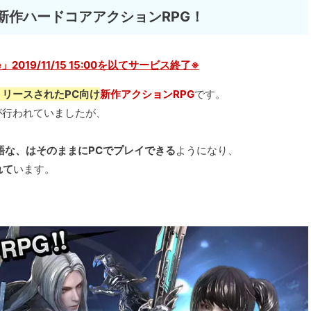
新作ハードコアアクションRPG！
ide」2019/11/15 15:00を以てサービス終了※
からリリースされたPC向け
新作アクションRPG
です。
ービスが行われていましたが、
語な、はそのままにPCでプレイできる
ようになり、
れて
います。