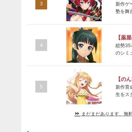
3
新作ゲ
塾を舞
【薬屋
4
総勢3
のシミ
【のん
5
新作育
生をス
まだまだあります、無