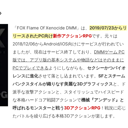
※
「FOX Flame Of Xenocide DMM」は、
2019/07/23からリ
リースされたPC向け
新作アクションRPG
です。元々は
2018/12/06からAndroid/iOS向けにサービスが行われてい
ましたが、現在はサービス終了しており、
DMMゲーム PC
版では、アプリ版の基本システムや物語などはそのままに
PCでプレイできる
ようにしながらも、
セクシーかつバイオ
レンスに進化
させて落とし込まれています。
SFとスチーム
パンクスタイルが織りなす美麗な3Dグラフィックス
と、ド
派手な攻撃アクションと、スタイリッシュでハイスピード
な本格ハードコア戦闘アクションで
機械『アンデッド』と
呼ばれるモンスターと戦う
3DアクションRPG
！戦況に応じ
たバトルを繰り広げる本格3Dアクションが楽します。