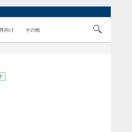
性向け
その他
了