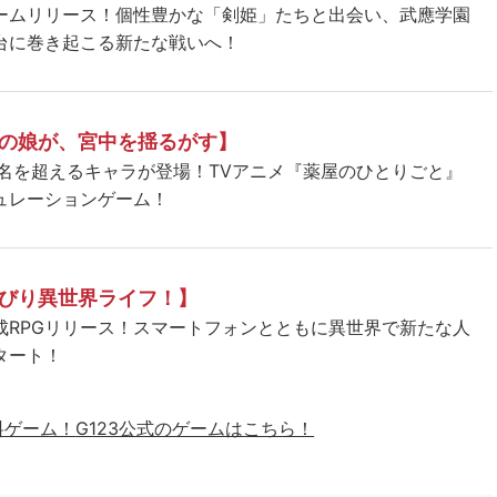
ームリリース！個性豊かな「剣姫」たちと出会い、武應学園
台に巻き起こる新たな戦いへ！
の娘が、宮中を揺るがす】
5名を超えるキャラが登場！TVアニメ『薬屋のひとりごと』
ュレーションゲーム！
びり異世界ライフ！】
成RPGリリース！スマートフォンとともに異世界で新たな人
タート！
料ゲーム！
G123公式のゲームはこちら！