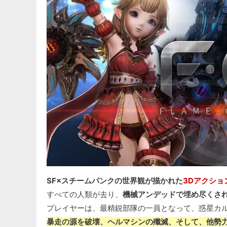
SF×スチームパンクの世界観が描かれた
3Dアクショ
すべての人類が去り、
機械アンデッドで埋め尽くさ
プレイヤーは、最精鋭部隊の一員となって、惑星カ
暴走の源を破壊、ヘルマシンの殲滅、そして、他勢