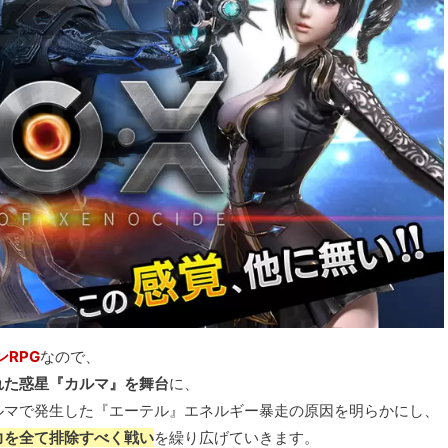
ンRPG
なので、
れた惑星『カルマ』を舞台
に、
ルマで発生した『エーテル』エネルギー暴走の原因を明らかにし、
力を全て排除すべく戦い
を繰り広げていきます。