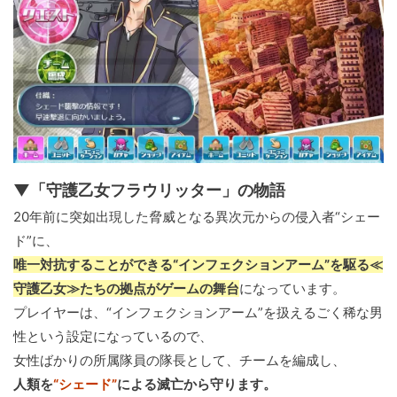
▼「守護乙女フラウリッター」の物語
20年前に突如出現した脅威となる異次元からの侵入者“シェー
ド”に、
唯一対抗することができる“インフェクションアーム”を駆る≪
守護乙女≫たちの拠点がゲームの舞台
になっています。
プレイヤーは、“インフェクションアーム”を扱えるごく稀な男
性という設定になっているので、
女性ばかりの所属隊員の隊長として、チームを編成し、
人類を
“シェード”
による滅亡から守ります。