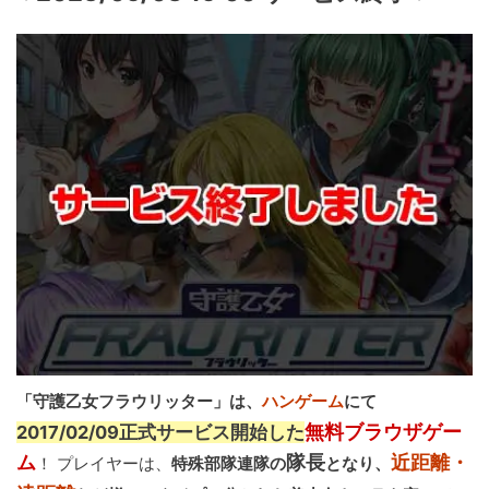
「守護乙女フラウリッター」は、
ハンゲーム
にて
無料ブラウザゲー
2017/02/09正式サービス開始した
ム
隊長
近距離・
！ プレイヤーは、
特殊部隊連隊の
となり、