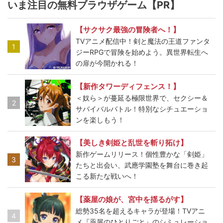
いま注目の無料ブラウザゲーム【PR】
【サクサク最強の冒険者へ！】
TVアニメ配信中！剣と魔法の王道ファンタ
1
ジーRPGで冒険を始めよう。異世界転生へ
の扉が今開かれる！
【新作タワーディフェンス！】
＜奴ら＞が蔓延る極限世界で、セクシー＆
2
サバイバルバトル！特別なシチュエーショ
ンを楽しもう！
【美しき剣姫と乱世を斬り拓け】
新作ゲームリリース！個性豊かな「剣姫」
3
たちと出会い、武應学園塾を舞台に巻き起
こる新たな戦いへ！
【薬屋の娘が、宮中を揺るがす】
総勢35名を超えるキャラが登場！TVアニ
4
メ『薬屋のひとりごと』のシミュレーショ