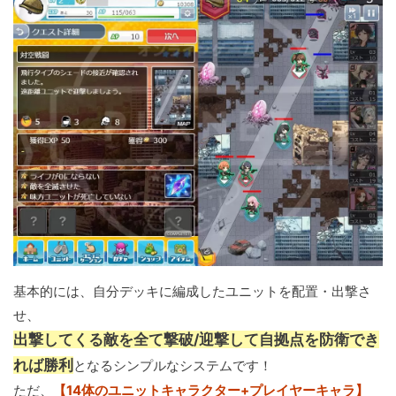
基本的には、自分デッキに編成したユニットを配置・出撃さ
せ、
出撃してくる敵を全て撃破/迎撃して自拠点を防衛でき
れば勝利
となるシンプルなシステムです！
ただ、
【14体のユニットキャラクター+プレイヤーキャラ】