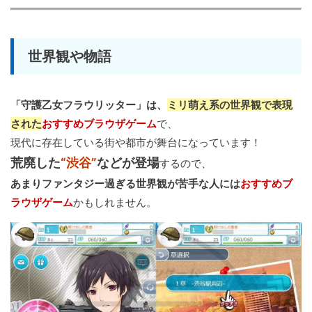
世界観や物語
「守護乙女フラウリッター」は、
ミリ萌え系の世界観で表現
された
おすすめブラウザゲーム
で、
現代に存在している街や都市が舞台になっています！
荒廃した
“渋谷”
などが登場
するので、
あまりファンタジー過ぎる世界観が苦手な人には
おすすめブ
ラウザゲーム
かもしれません。