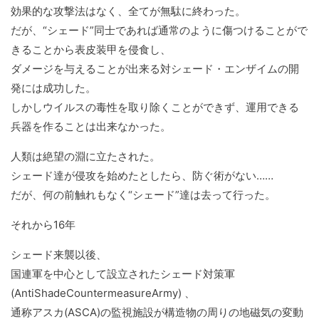
効果的な攻撃法はなく、全てが無駄に終わった。
だが、“シェード”同士であれば通常のように傷つけることがで
きることから表皮装甲を侵食し、
ダメージを与えることが出来る対シェード・エンザイムの開
発には成功した。
しかしウイルスの毒性を取り除くことができず、運用できる
兵器を作ることは出来なかった。
人類は絶望の淵に立たされた。
シェード達が侵攻を始めたとしたら、防ぐ術がない……
だが、何の前触れもなく“シェード”達は去って行った。
それから16年
シェード来襲以後、
国連軍を中心として設立されたシェード対策軍
(AntiShadeCountermeasureArmy) 、
通称アスカ(ASCA)の監視施設が構造物の周りの地磁気の変動