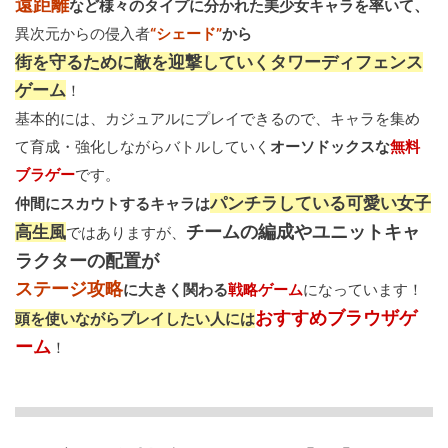
遠距離
など様々のタイプに分かれた美少女キャラを率いて、
異次元からの侵入者
“シェード”
から
街を守るために敵を迎撃していくタワーディフェンス
ゲーム
！
基本的には、カジュアルにプレイできるので、キャラを集め
て育成・強化しながらバトルしていく
オーソドックスな
無料
ブラゲー
です。
パンチラしている可愛い女子
仲間にスカウトするキャラは
チームの編成やユニットキャ
高生風
ではありますが、
ラクターの配置が
ステージ攻略
に大きく関わる
戦略ゲーム
になっています！
おすすめブラウザゲ
頭を使いながらプレイしたい人には
ーム
！