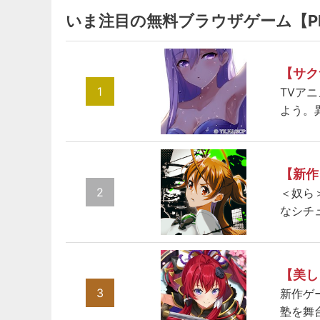
いま注目の無料ブラウザゲーム【P
【サク
1
TVア
よう。
【新作
2
＜奴ら
なシチ
【美し
3
新作ゲ
塾を舞