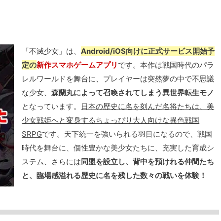
「不滅少女」は、
Android/iOS向けに正式サービス開始予
定の
新作スマホゲームアプリ
です。本作は戦国時代のパラ
レルワールドを舞台に、プレイヤーは突然夢の中で不思議
な少女、
森蘭丸によって召喚されてしまう異世界転生モノ
となっています。
日本の歴史に名を刻んだ名将たちは、美
少女戦姫へと変身するちょっぴり大人向けな異色戦国
SRPG
です。天下統一を強いられる羽目になるので、戦国
時代を舞台に、個性豊かな美少女たちに、充実した育成シ
ステム、さらには
同盟を設立し、背中を預けれる仲間たち
と、臨場感溢れる歴史に名を残した数々の戦いを体験！