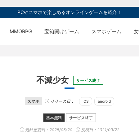
PCやスマホで楽しめるオンラインゲームを紹介！
MMORPG
宝箱開けゲーム
スマホゲーム
女
不滅少女
サービス終了
スマホ
リリース日：
iOS
android
基本無料
サービス終了
最終更新日：
2025/05/20
投稿日：2021/09/22