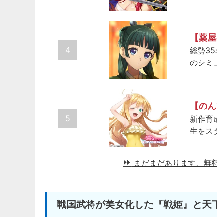
【薬屋
4
総勢3
のシミ
【のん
5
新作育
生をス
まだまだあります、無
戦国武将が美女化した『戦姫』と天