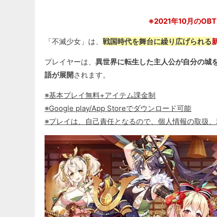
※2021年10月のO
「不滅少女」は、
戦国時代を舞台に繰り広げられる
プレイヤーは、
異世界に転生した主人公が自分の城
語が展開
されます。
※基本プレイ無料+アイテム課金制
※Google play/App Storeでダウンロード可能
※プレイは、自己責任となるので、個人情報の取扱