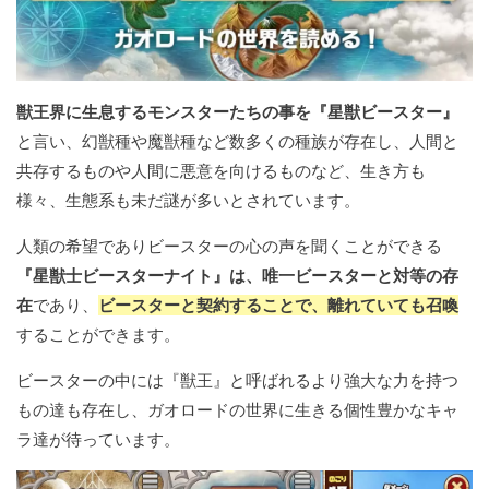
獣王界に生息するモンスターたちの事を『星獣ビースター』
と言い、幻獣種や魔獣種など数多くの種族が存在し、人間と
共存するものや人間に悪意を向けるものなど、生き方も
様々、生態系も未だ謎が多いとされています。
人類の希望でありビースターの心の声を聞くことができる
『星獣士ビースターナイト』は、唯一ビースターと対等の存
在
であり、
ビースターと契約することで、離れていても召喚
することができます。
ビースターの中には『獣王』と呼ばれるより強大な力を持つ
もの達も存在し、ガオロードの世界に生きる個性豊かなキャ
ラ達が待っています。