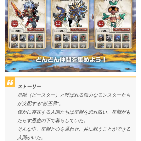
ストーリー
星獣（ビースター）と呼ばれる強力なモンスターたち
が支配する“獣王界”。
僅かに存在する人間たちは星獣を恐れ敬い、星獣がも
たらす恩恵の下で暮らしていた。
そんな中、星獣と心を通わせ、共に戦うことができる
人間がいた。