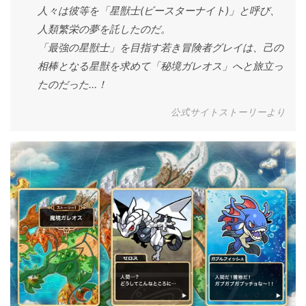
人々は彼等を「星獣士(ビースターナイト)」と呼び、
人類繁栄の夢を託したのだ。
「最強の星獣士」を目指す若き冒険者グレイは、己の
相棒となる星獣を求めて「秘境ガレオス」へと旅立っ
たのだった…！
公式サイトストーリーより