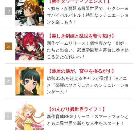
【新作タワーディフェンス！】
＜奴ら＞が蔓延る極限世界で、セクシー＆
2
サバイバルバトル！特別なシチュエーショ
ンを楽しもう！
【美しき剣姫と乱世を斬り拓け】
新作ゲームリリース！個性豊かな「剣姫」
3
たちと出会い、武應学園塾を舞台に巻き起
こる新たな戦いへ！
【薬屋の娘が、宮中を揺るがす】
総勢35名を超えるキャラが登場！TVアニ
4
メ『薬屋のひとりごと』のシミュレーショ
ンゲーム！
【のんびり異世界ライフ！】
5
新作育成RPGリリース！スマートフォンと
ともに異世界で新たな人生をスタート！