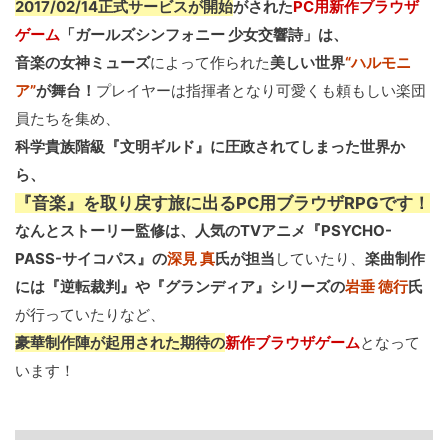
2017/02/14正式サービスが開始
がされた
PC用新作ブラウザ
ゲーム
「ガールズシンフォニー 少女交響詩」は、
音楽の女神ミューズ
によって作られた
美しい世界
“ハルモニ
ア”
が舞台！
プレイヤーは指揮者となり可愛くも頼もしい楽団
員たちを集め、
科学貴族階級『文明ギルド』に圧政されてしまった世界か
ら、
『音楽』を取り戻す旅に出るPC用ブラウザRPGです！
なんとストーリー監修は、人気のTVアニメ『PSYCHO-
PASS-サイコパス』の
深見 真
氏が担当
していたり、
楽曲制作
には『逆転裁判』や『グランディア』シリーズの
岩垂 徳行
氏
が行っていたりなど、
豪華制作陣が起用された期待の
新作ブラウザゲーム
となって
います！