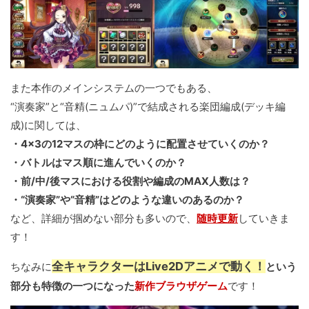
また本作のメインシステムの一つでもある、
“演奏家”と“音精(ニュムパ)”で結成される楽団編成(デッキ編
成)に関しては、
・4×3の12マスの枠にどのように配置させていくのか？
・バトルはマス順に進んでいくのか？
・前/中/後マスにおける役割や編成のMAX人数は？
・“演奏家”や“音精”はどのような違いのあるのか？
など、詳細が掴めない部分も多いので、
随時更新
していきま
す！
全キャラクターはLive2Dアニメで動く！
ちなみに
という
部分も特徴の一つになった
新作ブラウザゲーム
です！