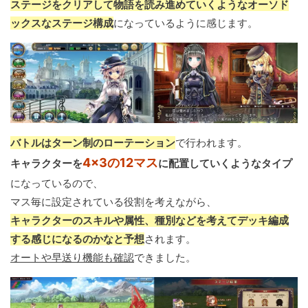
ステージをクリアして物語を読み進めていくようなオーソド
ックスなステージ構成
になっているように感じます。
バトルはターン制のローテーション
で行われます。
4×3の12マス
キャラクターを
に配置していくようなタイプ
になっているので、
マス毎に設定されている役割を考えながら、
キャラクターのスキルや属性、種別などを考えてデッキ編成
する感じになるのかなと予想
されます。
オートや早送り機能も確認
できました。