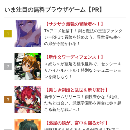
いま注目の無料ブラウザゲーム【PR】
【サクサク最強の冒険者へ！】
TVアニメ配信中！剣と魔法の王道ファンタ
1
ジーRPGで冒険を始めよう。異世界転生へ
の扉が今開かれる！
【新作タワーディフェンス！】
＜奴ら＞が蔓延る極限世界で、セクシー＆
2
サバイバルバトル！特別なシチュエーショ
ンを楽しもう！
【美しき剣姫と乱世を斬り拓け】
新作ゲームリリース！個性豊かな「剣姫」
3
たちと出会い、武應学園塾を舞台に巻き起
こる新たな戦いへ！
【薬屋の娘が、宮中を揺るがす】
総勢35名を超えるキャラが登場！TVアニ