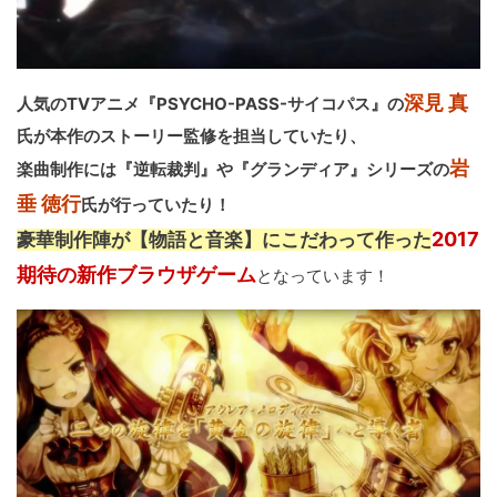
深見 真
人気のTVアニメ『PSYCHO-PASS-サイコパス』の
氏が本作のストーリー監修を担当していたり、
岩
楽曲制作には『逆転裁判』や『グランディア』シリーズの
垂 徳行
氏が行っていたり！
2017
豪華制作陣が【物語と音楽】にこだわって作った
期待の新作ブラウザゲーム
となっています！